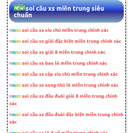
soi cầu xs miền trung siêu
chuẩn
soi cầu xs xỉu chủ miền trung chính xác
soi cầu xs giải đặc biệt miền trung chính xác
soi cầu xs giải 8 miền trung chính xác
soi cầu xs bao lô miền trung chính xác
soi cầu xs cặp xỉu chủ miền trung chính xác
soi cầu xs song thủ lô miền trung chính xác
soi cầu xs đầu đuôi giải 8 miền trung chính
xác
soi cầu xs đầu đuôi đặc biệt miền trung chính
xác
soi cầu xs lô 3 số miền trung chính xác