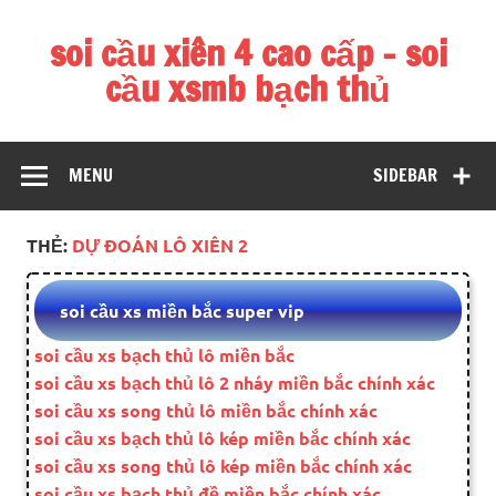
Skip
to
soi cầu xiên 4 cao cấp – soi
content
cầu xsmb bạch thủ
soi cầu xiên 4 cao cấp – soi cầu xsmb bạch thủ
MENU
SIDEBAR
THẺ:
DỰ ĐOÁN LÔ XIÊN 2
soi cầu xs miền bắc super vip
soi cầu xs bạch thủ lô miền bắc
soi cầu xs bạch thủ lô 2 nháy miền bắc chính xác
soi cầu xs song thủ lô miền bắc chính xác
soi cầu xs bạch thủ lô kép miền bắc chính xác
soi cầu xs song thủ lô kép miền bắc chính xác
soi cầu xs bạch thủ đề miền bắc chính xác