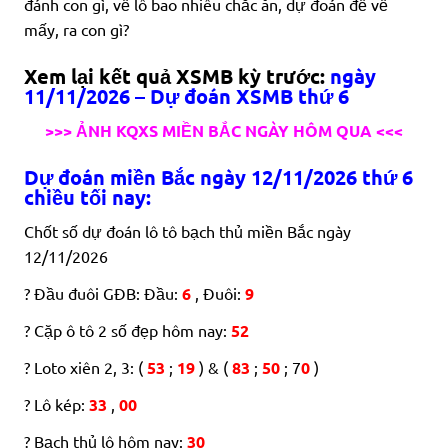
đánh con gì, về lô bao nhiêu chắc ăn, dự đoán đề về
mấy, ra con gì?
Xem lại kết quả XSMB kỳ trước:
ngày
11/11/2026 – Dự đoán XSMB thứ 6
>>> ẢNH KQXS MIỀN BẮC NGÀY HÔM QUA <<<
Dự đoán miền Bắc ngày 12/11/2026 thứ 6
chiều tối nay:
Chốt số dự đoán lô tô bạch thủ miền Bắc ngày
12/11/2026
? Đầu đuôi GĐB: Đầu:
6
, Đuôi:
9
? Cặp ô tô 2 số đẹp hôm nay:
52
? Loto xiên 2, 3: (
53
;
19
) & (
83
;
50
; 7
0
)
? Lô kép:
33
,
00
? Bạch thủ lô hôm nay:
30