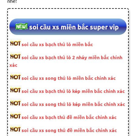
nhé!
soi cầu xs miền bắc super vip
soi cầu xs bạch thủ lô miền bắc
soi cầu xs bạch thủ lô 2 nháy miền bắc chính
xác
soi cầu xs song thủ lô miền bắc chính xác
soi cầu xs bạch thủ lô kép miền bắc chính xác
soi cầu xs song thủ lô kép miền bắc chính xác
soi cầu xs bạch thủ đề miền bắc chính xác
soi cầu xs song thủ đề miền bắc chính xác