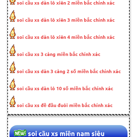
soi cầu xs dàn lô xiên 2 miền bắc chính xác
soi cầu xs dàn lô xiên 3 miền bắc chính xác
soi cầu xs dàn lô xiên 4 miền bắc chính xác
soi cầu xs 3 càng miền bắc chính xác
soi cầu xs dàn 3 càng 2 số miền bắc chính xác
soi cầu xs dàn lô 10 số miền bắc chính xác
soi cầu xs đề đầu đuôi miền bắc chính xác
soi cầu xs miền nam siêu