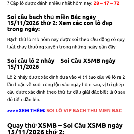
? Cặp lô được đánh nhiều nhất hôm nay:
28 – 17 – 72
Soi cầu bạch thủ miền Bắc ngày
15/11/2026 thứ 2: Xem các con lô đẹp
trong ngày:
Bạch thủ lô Mb hôm nay được soi theo cầu động có quy
luật chạy thường xuyên trong những ngày gần đây:
Soi cầu lô 2 nháy – Soi Cầu XSMB ngày
15/11/2026
Lô 2 nháy được xác định dựa vào vị trí tạo cầu về lô ra 2
lần hoặc về xuôi cùng lộn vào ngày hôm sau, vị trí ghép
cầu được xác định theo thứ tự đầu giải đặc biệt là 0 sau
đó tiến dần lên.
>>>⭐XEM THÊM:
SOI LÔ VIP BACH THU MIEN BAC
Quay thử XSMB – Soi Cầu XSMB ngày
15/11/2026 thứ 2: