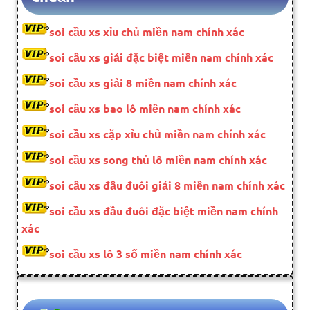
soi cầu xs xỉu chủ miền nam chính xác
soi cầu xs giải đặc biệt miền nam chính xác
soi cầu xs giải 8 miền nam chính xác
soi cầu xs bao lô miền nam chính xác
soi cầu xs cặp xỉu chủ miền nam chính xác
soi cầu xs song thủ lô miền nam chính xác
soi cầu xs đầu đuôi giải 8 miền nam chính xác
soi cầu xs đầu đuôi đặc biệt miền nam chính
xác
soi cầu xs lô 3 số miền nam chính xác