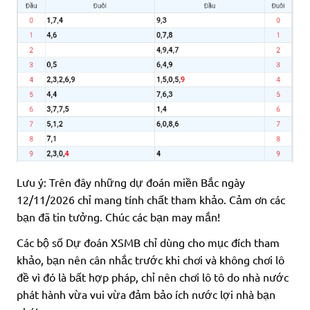
Lưu ý: Trên đây những dự đoán miền Bắc ngày
12/11/2026 chỉ mang tính chất tham khảo. Cảm ơn các
bạn đã tin tưởng. Chúc các bạn may mắn!
Các bộ số Dự đoán XSMB chỉ dùng cho mục đích tham
khảo, bạn nên cân nhắc trước khi chơi và không chơi lô
đề vì đó là bất hợp pháp, chỉ nên chơi lô tô do nhà nước
phát hành vừa vui vừa đảm bảo ích nước lợi nhà bạn