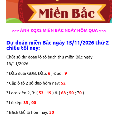
>>> ẢNH KQXS MIỀN BẮC NGÀY HÔM QUA <<<
Dự đoán miền Bắc ngày 15/11/2026 thứ 2
chiều tối nay:
Chốt số dự đoán lô tô bạch thủ miền Bắc ngày
15/11/2026
? Đầu đuôi GĐB: Đầu:
6
, Đuôi:
9
? Cặp ô tô 2 số đẹp hôm nay:
52
? Loto xiên 2, 3: (
53
;
19
) & (
83
;
50
; 7
0
)
? Lô kép:
33
,
00
? Bạch thủ lô hôm nay:
30