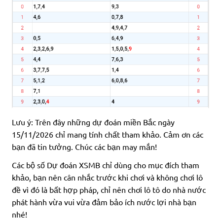
Lưu ý: Trên đây những dự đoán miền Bắc ngày
15/11/2026 chỉ mang tính chất tham khảo. Cảm ơn các
bạn đã tin tưởng. Chúc các bạn may mắn!
Các bộ số Dự đoán XSMB chỉ dùng cho mục đích tham
khảo, bạn nên cân nhắc trước khi chơi và không chơi lô
đề vì đó là bất hợp pháp, chỉ nên chơi lô tô do nhà nước
phát hành vừa vui vừa đảm bảo ích nước lợi nhà bạn
nhé!