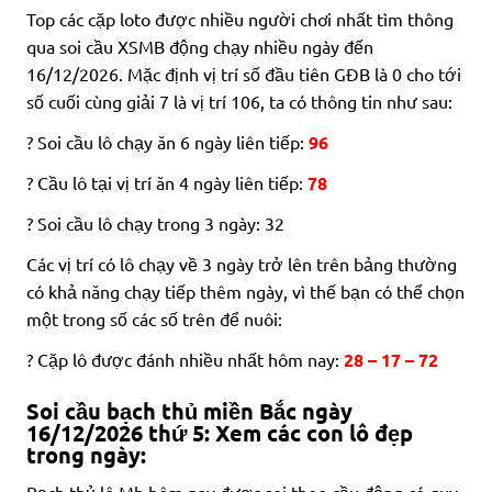
Top các cặp loto được nhiều người chơi nhất tìm thông
qua soi cầu XSMB động chạy nhiều ngày đến
16/12/2026. Mặc định vị trí số đầu tiên GĐB là 0 cho tới
số cuối cùng giải 7 là vị trí 106, ta có thông tin như sau:
? Soi cầu lô chạy ăn 6 ngày liên tiếp:
96
? Cầu lô tại vị trí ăn 4 ngày liên tiếp:
78
? Soi cầu lô chạy trong 3 ngày: 32
Các vị trí có lô chạy về 3 ngày trở lên trên bảng thường
có khả năng chạy tiếp thêm ngày, vì thế bạn có thể chọn
một trong số các số trên để nuôi:
? Cặp lô được đánh nhiều nhất hôm nay:
28 – 17 – 72
Soi cầu bạch thủ miền Bắc ngày
16/12/2026 thứ 5: Xem các con lô đẹp
trong ngày: