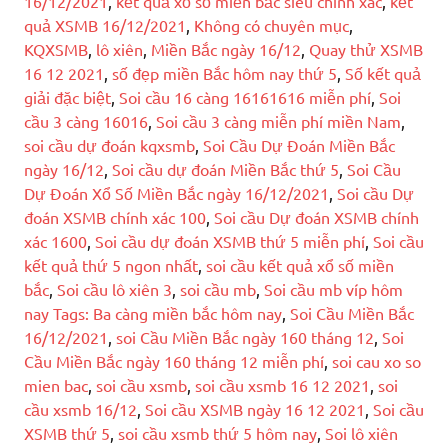
16/12/2021
,
kết quả xổ số miền bắc siêu chính xác
,
kết
quả XSMB 16/12/2021
,
Không có chuyên mục
,
KQXSMB
,
lô xiên
,
Miền Bắc ngày 16/12
,
Quay thử XSMB
16 12 2021
,
số đẹp miền Bắc hôm nay thứ 5
,
Số kết quả
giải đặc biệt
,
Soi cầu 16 càng 16161616 miễn phí
,
Soi
cầu 3 càng 16016
,
Soi cầu 3 càng miễn phí miền Nam
,
soi cầu dự đoán kqxsmb
,
Soi Cầu Dự Đoán Miền Bắc
ngày 16/12
,
Soi cầu dự đoán Miền Bắc thứ 5
,
Soi Cầu
Dự Đoán Xổ Số Miền Bắc ngày 16/12/2021
,
Soi cầu Dự
đoán XSMB chính xác 100
,
Soi cầu Dự đoán XSMB chính
xác 1600
,
Soi cầu dự đoán XSMB thứ 5 miễn phí
,
Soi cầu
kết quả thứ 5 ngon nhất
,
soi cầu kết quả xổ số miền
bắc
,
Soi cầu lô xiên 3
,
soi cầu mb
,
Soi cầu mb víp hôm
nay Tags: Ba càng miền bắc hôm nay
,
Soi Cầu Miền Bắc
16/12/2021
,
soi Cầu Miền Bắc ngày 160 tháng 12
,
Soi
Cầu Miền Bắc ngày 160 tháng 12 miễn phí
,
soi cau xo so
mien bac
,
soi cầu xsmb
,
soi cầu xsmb 16 12 2021
,
soi
cầu xsmb 16/12
,
Soi cầu XSMB ngày 16 12 2021
,
Soi cầu
XSMB thứ 5
,
soi cầu xsmb thứ 5 hôm nay
,
Soi lô xiên