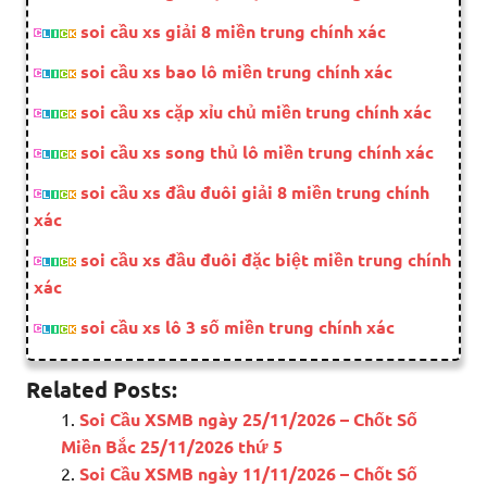
soi cầu xs giải 8 miền trung chính xác
soi cầu xs bao lô miền trung chính xác
soi cầu xs cặp xỉu chủ miền trung chính xác
soi cầu xs song thủ lô miền trung chính xác
soi cầu xs đầu đuôi giải 8 miền trung chính
xác
soi cầu xs đầu đuôi đặc biệt miền trung chính
xác
soi cầu xs lô 3 số miền trung chính xác
Related Posts:
Soi Cầu XSMB ngày 25/11/2026 – Chốt Số
Miền Bắc 25/11/2026 thứ 5
Soi Cầu XSMB ngày 11/11/2026 – Chốt Số