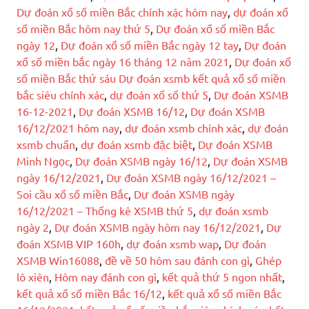
Dự đoán xổ số miền Bắc chính xác hôm nay
,
dự đoán xổ
số miền Bắc hôm nay thứ 5
,
Dự đoán xổ số miền Bắc
ngày 12
,
Dự đoán xổ số miền Bắc ngày 12 tay
,
Dự đoán
xổ số miền bắc ngày 16 tháng 12 năm 2021
,
Dự đoán xổ
số miền Bắc thứ sáu Dự đoán xsmb kết quả xổ số miền
bắc siêu chính xác
,
dự đoán xổ số thứ 5
,
Dự đoán XSMB
16-12-2021
,
Dự đoán XSMB 16/12
,
Dự đoán XSMB
16/12/2021 hôm nay
,
dự đoán xsmb chính xác
,
dự đoán
xsmb chuẩn
,
dự đoán xsmb đặc biệt
,
Dự đoán XSMB
Minh Ngọc
,
Dự đoán XSMB ngày 16/12
,
Dự đoán XSMB
ngày 16/12/2021
,
Dự đoán XSMB ngày 16/12/2021 –
Soi cầu xổ số miền Bắc
,
Dự đoán XSMB ngày
16/12/2021 – Thống kê XSMB thứ 5
,
dự đoán xsmb
ngày 2
,
Dự đoán XSMB ngày hôm nay 16/12/2021
,
Dự
đoán XSMB VIP 160h
,
dự đoán xsmb wap
,
Dự đoán
XSMB Win16088
,
đề về 50 hôm sau đánh con gì
,
Ghép
lô xiên
,
Hôm nay đánh con gì
,
kết quả thứ 5 ngon nhất
,
kết quả xổ số miền Bắc 16/12
,
kết quả xổ số miền Bắc