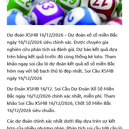
Dự đoán XSMB 16/12/2026 – Dự đoán xổ số miền Bắc
ngày 16/12/2026 siêu chính xác. Được chuyên gia
nghiên cứu phân tích và đánh giá. Dự báo kết quả dựa
trên bảng kết quả trước đó cùng thống kê loto. Tham
khảo ngay soi cầu lô dự đoán kết quả xổ số miền Bắc
hôm nay với bộ bạch thủ lô đẹp nhất. Soi Cầu XSMB
ngày 16/12/2026
Dự Đoán XSMB 16/12. Soi Cầu Dự Đoán Xổ Số Miền
Bắc ngày 16/12/2026 chính xác nhất, miễn phí. Tham
khảo Soi Cầu XSMB 16/12/2026, Chốt Số Miền Bắc
16/12/2026 siêu chuẩn.
Các dự đoán chính xác nhất dưới đây dựa trên sự kết
hợp của nhiều phương pháp. Phân tích soi cầu MB cặp lô