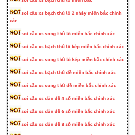
soi cầu xs bạch thủ lô 2 nháy miền bắc chính
xác
soi cầu xs song thủ lô miền bắc chính xác
soi cầu xs bạch thủ lô kép miền bắc chính xác
soi cầu xs song thủ lô kép miền bắc chính xác
soi cầu xs bạch thủ đề miền bắc chính xác
soi cầu xs song thủ đề miền bắc chính xác
soi cầu xs dàn đề 4 số miền bắc chính xác
soi cầu xs dàn đề 6 số miền bắc chính xác
soi cầu xs dàn đề 8 số miền bắc chính xác