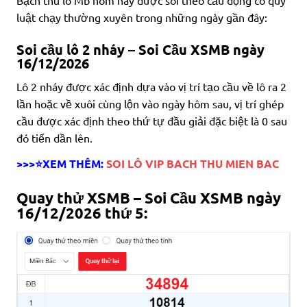
Bạch thủ lô Mb hôm nay được soi theo cầu động có quy
luật chạy thường xuyên trong những ngày gần đây:
Soi cầu lô 2 nháy – Soi Cầu XSMB ngày
16/12/2026
Lô 2 nháy được xác định dựa vào vị trí tạo cầu về lô ra 2
lần hoặc về xuôi cùng lộn vào ngày hôm sau, vị trí ghép
cầu được xác định theo thứ tự đầu giải đặc biệt là 0 sau
đó tiến dần lên.
>>>⭐XEM THÊM:
SOI LÔ VIP BACH THU MIEN BAC
Quay thử XSMB – Soi Cầu XSMB ngày
16/12/2026 thứ 5: