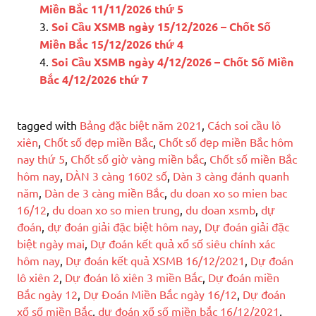
Miền Bắc 11/11/2026 thứ 5
Soi Cầu XSMB ngày 15/12/2026 – Chốt Số
Miền Bắc 15/12/2026 thứ 4
Soi Cầu XSMB ngày 4/12/2026 – Chốt Số Miền
Bắc 4/12/2026 thứ 7
tagged with
Bảng đặc biệt năm 2021
,
Cách soi cầu lô
xiên
,
Chốt số đẹp miền Bắc
,
Chốt số đẹp miền Bắc hôm
nay thứ 5
,
Chốt số giờ vàng miền bắc
,
Chốt số miền Bắc
hôm nay
,
DÀN 3 càng 1602 số
,
Dàn 3 càng đánh quanh
năm
,
Dàn de 3 càng miền Bắc
,
du doan xo so mien bac
16/12
,
du doan xo so mien trung
,
du doan xsmb
,
dự
đoán
,
dự đoán giải đặc biệt hôm nay
,
Dự đoán giải đặc
biệt ngày mai
,
Dự đoán kết quả xổ số siêu chính xác
hôm nay
,
Dự đoán kết quả XSMB 16/12/2021
,
Dự đoán
lô xiên 2
,
Dự đoán lô xiên 3 miền Bắc
,
Dự đoán miền
Bắc ngày 12
,
Dự Đoán Miền Bắc ngày 16/12
,
Dự đoán
xổ số miền Bắc
,
dự đoán xổ số miền bắc 16/12/2021
,