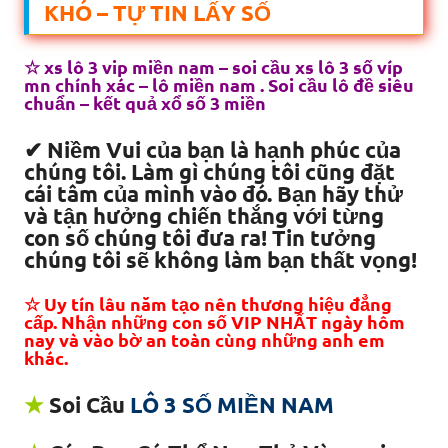
KHÓ – TỰ TIN LẤY SỐ
☆ xs lô 3 vip miền nam – soi cầu xs lô 3 số víp
mn chính xác – lô miền nam . Soi cầu lô đề siêu
chuẩn – kết quả xổ số 3 miền
✔ Niềm Vui của bạn là hạnh phúc của
chúng tôi. Làm gì chúng tôi cũng đặt
cái tâm của mình vào đó. Bạn hãy thử
và tận hưởng chiến thắng với từng
con số chúng tôi đưa ra! Tin tưởng
chúng tôi sẽ không làm bạn thất vọng!
☆
Uy tín lâu năm tạo nên thương hiệu đẳng
cấp. Nhận những con số VIP NHẤT ngày hôm
nay và vào bờ an toàn cùng những anh em
khác.
★
Soi Cầu
LÔ 3 SỐ MIỀN NAM