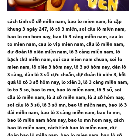
cách tính số đề miền nam, bao lo mien nam, lô cặp
khung 3 ngày 247, lô tô 3 miền, soi cầu lô miền nam,
bao lo mn hom nay, bao lô 3 càng miền nam, cau lo
to mien nam, cau lo vip mien nam, cầu lô miền nam,
dự đoán lô xiên miền nam, lô 3 càng miền nam, lô
bạch thủ miền nam, soi cau mien nam chuan, soi lo
mien nam, lô xiên 3 hôm nay, lô 3 số hôm nay, dàn lô
3 càng, dàn lô 3 số cực chuẩn, dự đoán lô xiên 3, kết
quả lô tô 3 số hôm nay, lo xiên 3, lô 3 càng miền nam,
lo to 3 so, bao lo mn, bao lô miền nam, lô 3 số, soi
cầu lô miền nam, lô 3 số miền nam, lô 3 số hôm nay,
soi cầu lô 3 số, lô 3 số mn, bao lô miền nam, bao lô 3
đài miền nam, bao lô 3 càng miền nam, bao lo mn,
bao lô miền nam hôm nay, bao lo mn hom nay, cách
bao lô miền nam, cách tính bao lô miền nam, dự
đoán bao lô miền nam, bao lo mien nam, bao lô số