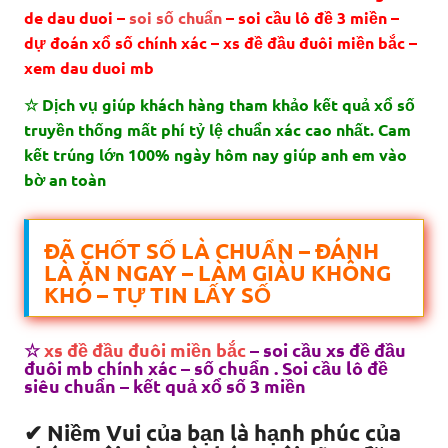
de dau duoi –
soi số chuẩn
– soi cầu lô đề 3 miền –
dự đoán xổ số chính xác – xs đề đầu đuôi miền bắc –
xem dau duoi mb
☆ Dịch vụ giúp khách hàng tham khảo kết quả xổ số
truyền thống mất phí tỷ lệ chuẩn xác cao nhất. Cam
kết trúng lớn 100% ngày hôm nay giúp anh em vào
bờ an toàn
ĐÃ CHỐT SỐ LÀ CHUẨN – ĐÁNH
LÀ ĂN NGAY – LÀM GIÀU KHÔNG
KHÓ – TỰ TIN LẤY SỐ
☆
xs đề đầu đuôi miền bắc
– soi cầu xs đề đầu
đuôi mb chính xác – số chuẩn . Soi cầu lô đề
siêu chuẩn – kết quả xổ số 3 miền
✔ Niềm Vui của bạn là hạnh phúc của