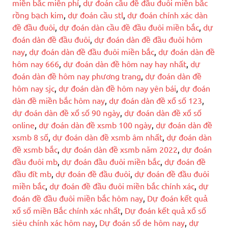
miền bắc miễn phí
,
dự đoán cầu đề đầu đuôi miền bắc
rồng bạch kim
,
dự đoán cầu stl
,
dự đoán chính xác dàn
đề đầu đuôi
,
dự đoán dàn cầu đề đầu đuôi miền bắc
,
dự
đoán dàn đề đầu đuôi
,
dự đoán dàn đề đầu đuôi hôm
nay
,
dự đoán dàn đề đầu đuôi miền bắc
,
dự đoán dàn đề
hôm nay 666
,
dự đoán dàn đề hôm nay hay nhất
,
dự
đoán dàn đề hôm nay phương trang
,
dự đoán dàn đề
hôm nay sjc
,
dự đoán dàn đề hôm nay yên bái
,
dự đoán
dàn đề miền bắc hôm nay
,
dự đoán dàn đề xổ số 123
,
dự đoán dàn đề xổ số 90 ngày
,
dự đoán dàn đề xổ số
online
,
dự đoán dàn đề xsmb 100 ngày
,
dự đoán dàn đề
xsmb 8 số
,
dự đoán dàn đề xsmb âm nhất
,
dự đoán dàn
đề xsmb bắc
,
dự đoán dàn đề xsmb năm 2022
,
dự đoán
đầu đuôi mb
,
dự đoán đầu đuôi miền bắc
,
dự đoán đề
đầu đít mb
,
dự đoán đề đầu đuôi
,
dự đoán đề đầu đuôi
miền bắc
,
dự đoán đề đầu đuôi miền bắc chính xác
,
dự
đoán đề đầu đuôi miền bắc hôm nay
,
Dự đoán kết quả
xổ số miền Bắc chính xác nhất
,
Dự đoán kết quả xổ số
siêu chính xác hôm nay
,
Dự đoán số de hôm nay
,
dự