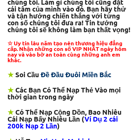
chúng tôi. Làm gì chúng tôi cũng đặt
cái tâm của mình vào đó. Bạn hãy thử
và tận hưởng chiến thắng với từng
con số chúng tôi đưa ra! Tin tưởng
chúng tôi sẽ không làm bạn thất vọng!
☆
Uy tín lâu năm tạo nên thương hiệu đẳng
cấp. Nhận những con số VIP NHẤT ngày hôm
nay và vào bờ an toàn cùng những anh em
khác.
★
Soi Cầu
Đề Đầu Đuôi Miền Bắc
★
Các Bạn Có Thể Nạp Thẻ Vào mọi
thời gian trong ngày
★
Có Thể Nạp Cộng Dồn, Bao Nhiêu
Cái Nạp Bấy Nhiêu Lần (
Ví
Dụ 2 cái
200k Nạp 2 Lần
)