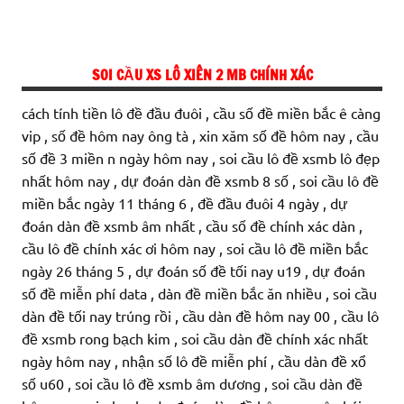
SOI CẦU XS LÔ XIÊN 2 MB CHÍNH XÁC
cách tính tiền lô đề đầu đuôi , cầu số đề miền bắc ê càng
vip , số đề hôm nay ông tà , xin xăm số đề hôm nay , cầu
số đề 3 miền n ngày hôm nay , soi cầu lô đề xsmb lô đẹp
nhất hôm nay , dự đoán dàn đề xsmb 8 số , soi cầu lô đề
miền bắc ngày 11 tháng 6 , đề đầu đuôi 4 ngày , dự
đoán dàn đề xsmb âm nhất , cầu số đề chính xác dàn ,
cầu lô đề chính xác ơi hôm nay , soi cầu lô đề miền bắc
ngày 26 tháng 5 , dự đoán số đề tối nay u19 , dự đoán
số đề miễn phí data , dàn đề miền bắc ăn nhiều , soi cầu
dàn đề tối nay trúng rồi , cầu dàn đề hôm nay 00 , cầu lô
đề xsmb rong bạch kim , soi cầu dàn đề chính xác nhất
ngày hôm nay , nhận số lô đề miễn phí , cầu dàn đề xổ
số u60 , soi cầu lô đề xsmb âm dương , soi cầu dàn đề