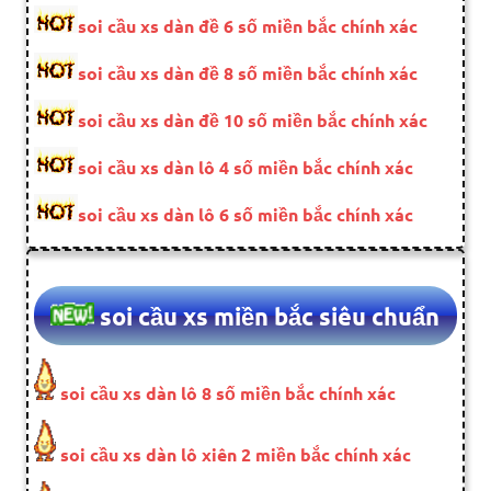
soi cầu xs dàn đề 6 số miền bắc chính xác
soi cầu xs dàn đề 8 số miền bắc chính xác
soi cầu xs dàn đề 10 số miền bắc chính xác
soi cầu xs dàn lô 4 số miền bắc chính xác
soi cầu xs dàn lô 6 số miền bắc chính xác
soi cầu xs miền bắc siêu chuẩn
soi cầu xs dàn lô 8 số miền bắc chính xác
soi cầu xs dàn lô xiên 2 miền bắc chính xác