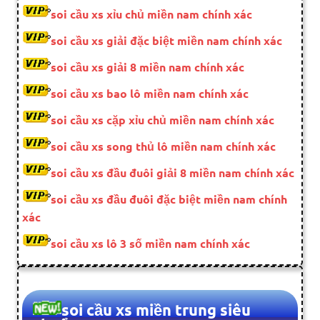
soi cầu xs xỉu chủ miền nam chính xác
soi cầu xs giải đặc biệt miền nam chính xác
soi cầu xs giải 8 miền nam chính xác
soi cầu xs bao lô miền nam chính xác
soi cầu xs cặp xỉu chủ miền nam chính xác
soi cầu xs song thủ lô miền nam chính xác
soi cầu xs đầu đuôi giải 8 miền nam chính xác
soi cầu xs đầu đuôi đặc biệt miền nam chính
xác
soi cầu xs lô 3 số miền nam chính xác
soi cầu xs miền trung siêu