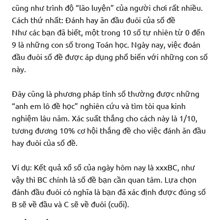
cũng như trình độ “lão luyện” của người chơi rất nhiều.
Cách thứ nhất: Đánh hay ăn đầu đuôi của số đề
Như các bạn đã biết, một trong 10 số tự nhiên từ 0 đến
9 là những con số trong Toán học. Ngày nay, việc đoán
đầu đuôi số đề được áp dụng phổ biến với những con số
này.
Đây cũng là phương pháp tính số thường được những
“anh em lô đề học” nghiên cứu và tìm tòi qua kinh
nghiệm lâu năm. Xác suất thắng cho cách này là 1/10,
tương đương 10% cơ hội thắng đề cho việc đánh ăn đầu
hay đuôi của số đề.
Ví dụ: Kết quả xổ số của ngày hôm nay là xxxBC, như
vậy thì BC chính là số đề bạn cần quan tâm. Lựa chọn
đánh đầu đuôi có nghĩa là bạn đã xác định được đúng số
B sẽ về đầu và C sẽ về đuôi (cuối).