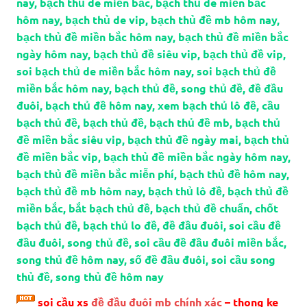
nay, bạch thủ de miền bắc, bạch thủ de miền bắc
hôm nay, bạch thủ de vip, bạch thủ đề mb hôm nay,
bạch thủ đề miền bắc hôm nay, bạch thủ đề miền bắc
ngày hôm nay, bạch thủ đề siêu vip, bạch thủ đề vip,
soi bạch thủ de miền bắc hôm nay, soi bạch thủ đề
miền bắc hôm nay, bạch thủ đề, song thủ đề, đề đầu
đuôi, bạch thủ đề hôm nay, xem bạch thủ lô đề, cầu
bạch thủ đề, bạch thủ đề, bạch thủ đề mb, bạch thủ
đề miền bắc siêu vip, bạch thủ đề ngày mai, bạch thủ
đề miền bắc vip, bạch thủ đề miền bắc ngày hôm nay,
bạch thủ đề miền bắc miễn phí, bạch thủ đề hôm nay,
bạch thủ đề mb hôm nay, bạch thủ lô đề, bạch thủ đề
miền bắc, bắt bạch thủ đề, bạch thủ đề chuẩn, chốt
bạch thủ đề, bạch thủ lo đề, đề đầu đuôi, soi cầu đề
đầu đuôi, song thủ đề, soi cầu đề đầu đuôi miền bắc,
song thủ đề hôm nay, số đề đầu đuôi, soi cầu song
thủ đề, song thủ đề hôm nay
soi cầu xs
đề đầu đuôi mb chính xác
– thong ke