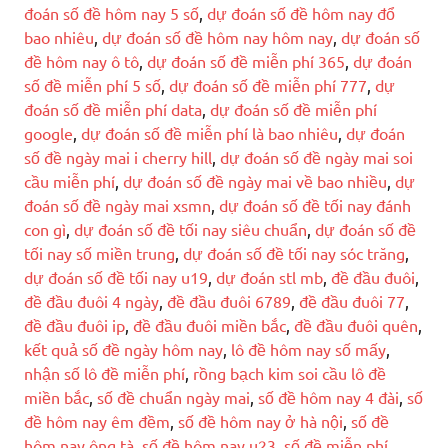
đoán số đề hôm nay 5 số
,
dự đoán số đề hôm nay đổ
bao nhiêu
,
dự đoán số đề hôm nay hôm nay
,
dự đoán số
đề hôm nay ô tô
,
dự đoán số đề miễn phí 365
,
dự đoán
số đề miễn phí 5 số
,
dự đoán số đề miễn phí 777
,
dự
đoán số đề miễn phí data
,
dự đoán số đề miễn phí
google
,
dự đoán số đề miễn phí là bao nhiêu
,
dự đoán
số đề ngày mai i cherry hill
,
dự đoán số đề ngày mai soi
cầu miễn phí
,
dự đoán số đề ngày mai về bao nhiều
,
dự
đoán số đề ngày mai xsmn
,
dự đoán số đề tối nay đánh
con gì
,
dự đoán số đề tối nay siêu chuẩn
,
dự đoán số đề
tối nay số miền trung
,
dự đoán số đề tối nay sóc trăng
,
dự đoán số đề tối nay u19
,
dự đoán stl mb
,
đề đầu đuôi
,
đề đầu đuôi 4 ngày
,
đề đầu đuôi 6789
,
đề đầu đuôi 77
,
đề đầu đuôi ip
,
đề đầu đuôi miền bắc
,
đề đầu đuôi quên
,
kết quả số đề ngày hôm nay
,
lô đề hôm nay số mấy
,
nhận số lô đề miễn phí
,
rồng bạch kim soi cầu lô đề
miền bắc
,
số đề chuẩn ngày mai
,
số đề hôm nay 4 đài
,
số
đề hôm nay êm đềm
,
số đề hôm nay ở hà nội
,
số đề
hôm nay ông tà
,
số đề hôm nay u23
,
số đề miễn phí