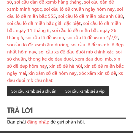
số
,
soi cầu dàn đề xsmb hàng tháng
,
soi cầu dàn đề
xsmb minh ngọc
,
soi cầu lô đề chuẩn ngày hôm nay
,
soi
cầu lô đề miền bắc 555
,
soi cầu lô đề miền bắc anh 688
,
soi cầu lô đề miền bắc giải đặc biệt
,
soi cầu lô đề miền
bắc ngày 11 tháng 6
,
soi cầu lô đề miền bắc ngày 26
tháng 5
,
soi cầu lô đề xsmb
,
soi cầu lô đề xsmb 4/7/2
,
soi cầu lô đề xsmb âm dương
,
soi cầu lô đề xsmb lô đẹp
nhất hôm nay
,
soi cầu xs đề đầu đuôi mb chính xác
,
soi
số chuẩn
,
thong ke de dau duoi
,
xem dau duoi mb
,
xin
số đề đẹp hôm nay
,
xin số đề hà nội
,
xin số đề miền bắc
ngày mai
,
xin xăm số đề hôm nay
,
xóc xăm xin số đề
,
xs
dau duoi mb chu nhat
Soi cầu xsmb siêu chuẩn
Soi cầu xsmb siêu víp
TRẢ LỜI
Bạn phải
đăng nhập
để gửi phản hồi.