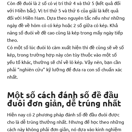
Còn đề đuôi là 2 số có vị trí thứ 4 và thứ 5 (kết quả đối
với Miền bắc). Vị trí thứ 5 và thứ 6 của giải là kết quả
đối với Miền Nam. Dựa theo nguyên tắc nếu như những
ngày đề về hôm có có kép hoặc 2 số giữa có kép. Khả
năng số đuôi về đề cao cũng là kép trong mấy ngày tiếp
theo.
Có một số lúc đuôi lô câm xuất hiện thì đề cũng sẽ về số
kép, trong trường hợp này còn tùy thuộc vào một số
yếu tố khác, thường sẽ chỉ về lô kép. Vậy nên, bạn cần
phải “nghiên cứu” kỹ lưỡng để đưa ra con số chuẩn xác
nhất.
Một số cách đánh số đề đầu
đuôi đơn giản, dễ trúng nhất
Hiện nay có 2 phương pháp đánh số đề đầu đuôi được
cho là dễ trúng thưởng nhất. Nhưng để học theo những
cách này không phải đơn giản, nó dựa vào kinh nghiệm