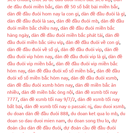
de đầu đuôi miền bắc
,
dàn đề 50 số bất bại miền bắc
,
dàn đề đầu đuôi hom nay la con gi
,
dàn đề đầu đuôi là gì
,
dàn đề đầu đuôi là sao
,
dàn đề đầu đuôi mb
,
dàn đề đầu
đuôi miền bắc chiều nay
,
dàn đề đầu đuôi miền bắc
hàng ngày
,
dàn đề đầu đuôi miền bắc phát tài
,
dàn đề
đầu đuôi miền bắc siêu víp
,
dàn đề đầu đuôi về con gì
,
dàn đề đầu đuôi về số gì
,
dàn đề đầu đuôi vip
,
dàn đề
đầu đuôi vip hôm nay
,
dàn đề đầu đuôi vip là gì
,
dàn đề
đầu đuôi vip miền bắc
,
dàn đề đầu đuôi vip miền bắc
hôm nay
,
dàn đề đầu đuôi xổ số miền bắc
,
dàn đề đầu
đuôi xổ số miền bắc hôm nay
,
dàn đề đầu đuôi xsmb
,
dàn đề đầu đuôi xsmb hôm nay
,
dàn đề miền bắc ăn
nhiều
,
dàn đề miền bắc ông nội
,
dàn đề xsmb tối nay
7777
,
dàn đề xsmb tối nay 9/7/2
,
dàn đề xsmb tối nay
bất bại
,
dàn đề xsmb tối nay o passaic nj
,
dau duoi xsmb
,
du doan dàn đề đầu đuôi 888
,
du doan ket qua lo mb
,
du
doan so dau duoi mien nam
,
du doan song thu lo
,
dự
đoán cầu dàn đề đầu đuôi
,
dự đoán cầu đề đầu đuôi