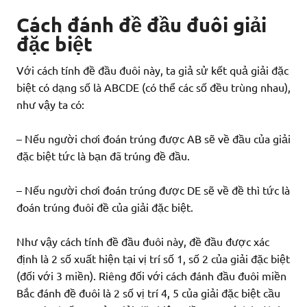
Cách đánh đề đầu đuôi giải
đặc biệt
Với cách tính đề đầu đuôi này, ta giả sử kết quả giải đặc
biệt có dạng số là ABCDE (có thể các số đều trùng nhau),
như vậy ta có:
– Nếu người chơi đoán trúng được AB sẽ về đầu của giải
đặc biệt tức là bạn đã trúng đề đầu.
– Nếu người chơi đoán trúng được DE sẽ về đề thì tức là
đoán trúng đuôi đề của giải đặc biệt.
Như vậy cách tính đề đầu đuôi này, đề đầu được xác
định là 2 số xuất hiện tại vị trí số 1, số 2 của giải đặc biệt
(đối với 3 miền). Riêng đối với cách đánh đầu đuôi miền
Bắc đánh đề đuôi là 2 số vị trí 4, 5 của giải đặc biệt cầu