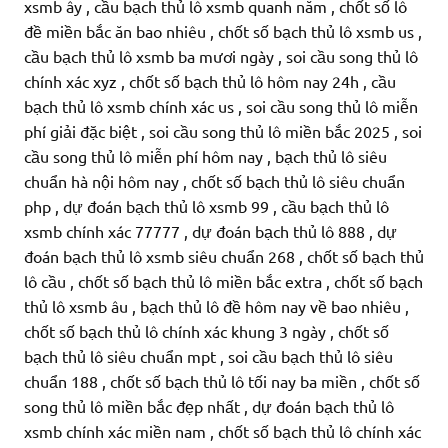
xsmb ây , cầu bạch thủ lô xsmb quanh năm , chốt số lô
đề miền bắc ăn bao nhiêu , chốt số bạch thủ lô xsmb us ,
cầu bạch thủ lô xsmb ba mươi ngày , soi cầu song thủ lô
chính xác xyz , chốt số bạch thủ lô hôm nay 24h , cầu
bạch thủ lô xsmb chính xác us , soi cầu song thủ lô miễn
phí giải đặc biệt , soi cầu song thủ lô miền bắc 2025 , soi
cầu song thủ lô miễn phí hôm nay , bạch thủ lô siêu
chuẩn hà nội hôm nay , chốt số bạch thủ lô siêu chuẩn
php , dự đoán bạch thủ lô xsmb 99 , cầu bạch thủ lô
xsmb chính xác 77777 , dự đoán bạch thủ lô 888 , dự
đoán bạch thủ lô xsmb siêu chuẩn 268 , chốt số bạch thủ
lô cầu , chốt số bạch thủ lô miền bắc extra , chốt số bạch
thủ lô xsmb âu , bạch thủ lô đề hôm nay về bao nhiêu ,
chốt số bạch thủ lô chính xác khung 3 ngày , chốt số
bạch thủ lô siêu chuẩn mpt , soi cầu bạch thủ lô siêu
chuẩn 188 , chốt số bạch thủ lô tối nay ba miền , chốt số
song thủ lô miền bắc đẹp nhất , dự đoán bạch thủ lô
xsmb chính xác miền nam , chốt số bạch thủ lô chính xác