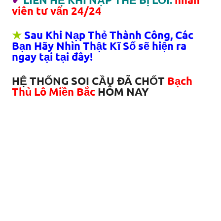
viên tư vấn 24/24
★
Sau Khi Nạp Thẻ Thành Công, Các
Bạn Hãy Nhìn Thật Kĩ Số sẽ hiện ra
ngay tại tại đây!
HỆ THỐNG SOI CẦU ĐÃ CHỐT
Bạch
Thủ Lô Miền Bắc
HÔM NAY