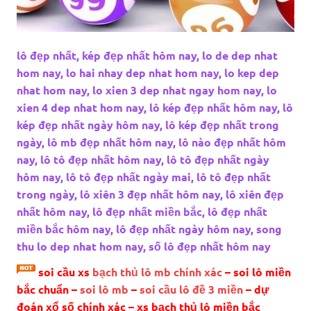
lô đẹp nhất, kép đẹp nhất hôm nay, lo de dep nhat
hom nay, lo hai nhay dep nhat hom nay, lo kep dep
nhat hom nay, lo xien 3 dep nhat ngay hom nay, lo
xien 4 dep nhat hom nay, lô kép đẹp nhất hôm nay, lô
kép đẹp nhất ngày hôm nay, lô kép đẹp nhất trong
ngày, lô mb đẹp nhất hôm nay, lô nào đẹp nhất hôm
nay, lô tô đẹp nhất hôm nay, lô tô đẹp nhất ngày
hôm nay, lô tô đẹp nhất ngày mai, lô tô đẹp nhất
trong ngày, lô xiên 3 đẹp nhất hôm nay, lô xiên đẹp
nhất hôm nay, lô đẹp nhất miền bắc, lô đẹp nhất
miền bắc hôm nay, lô đẹp nhất ngày hôm nay, song
thu lo dep nhat hom nay, số lô đẹp nhất hôm nay
soi cầu xs
bạch thủ lô mb chính xác
– soi lô miền
bắc chuẩn –
soi lô mb
–
soi cầu lô đề 3 miền
– dự
đoán xổ số chính xác – xs bạch thủ lô miền bắc