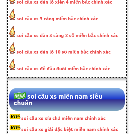
soi cầu xs dàn lô xiên 4 miền bắc chính xác
soi cầu xs 3 càng miền bắc chính xác
soi cầu xs dàn 3 càng 2 số miền bắc chính xác
soi cầu xs dàn lô 10 số miền bắc chính xác
soi cầu xs đề đầu đuôi miền bắc chính xác
soi cầu xs miền nam siêu
chuẩn
soi cầu xs xỉu chủ miền nam chính xác
soi cầu xs giải đặc biệt miền nam chính xác