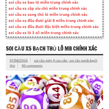
soi cầu xs bao lô miền trung chính xác
soi cầu xs cặp xỉu chủ miền trung chính xác
soi cầu xs song thủ lô miền trung chính xác
soi cầu xs đầu đuôi giải 8 miền trung chính xác
soi cầu xs đầu đuôi đặc biệt miền trung chính xác
soi cầu xs lô 3 số miền trung chính xác
SOI CẦU XS BẠCH THỦ LÔ MB CHÍNH XÁC
07/08/2026
soi cầu xiên 4 cao cấp - soi cầu xsmb bạch
thủ
90 comments