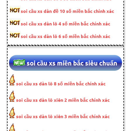
soi cầu xs dàn đề 10 số miền bắc chính xác
soi cầu xs dàn lô 4 số miền bắc chính xác
soi cầu xs dàn lô 6 số miền bắc chính xác
soi cầu xs miền bắc siêu chuẩn
soi cầu xs dàn lô 8 số miền bắc chính xác
soi cầu xs dàn lô xiên 2 miền bắc chính xác
soi cầu xs dàn lô xiên 3 miền bắc chính xác