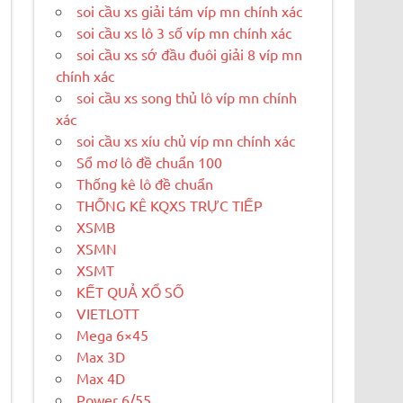
soi cầu xs giải tám víp mn chính xác
soi cầu xs lô 3 số víp mn chính xác
soi cầu xs sớ đầu đuôi giải 8 víp mn
chính xác
soi cầu xs song thủ lô víp mn chính
xác
soi cầu xs xíu chủ víp mn chính xác
Sổ mơ lô đề chuẩn 100
Thống kê lô đề chuẩn
THỐNG KÊ KQXS TRỰC TIẾP
XSMB
XSMN
XSMT
KẾT QUẢ XỔ SỐ
VIETLOTT
Mega 6×45
Max 3D
Max 4D
Power 6/55