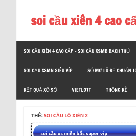
Skip
to
content
soi cầu xiên 4 cao c
soi cầu xiên 4 cao cấp – soi cầu xsmb bạch thủ
SOI CẦU XIÊN 4 CAO CẤP – SOI CẦU XSMB BẠCH THỦ
SOI CẦU XSMN SIÊU VÍP
SỔ MƠ LÔ ĐỀ CHUẨN 1
KẾT QUẢ XỔ SỐ
VIETLOTT
THỐNG KÊ
THẺ:
SOI CẦU LÔ XIÊN 2
soi cầu xs miền bắc super vip