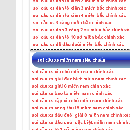
soi cầu xs dàn lô xiên 2 miền bắc chính xác
soi cầu xs dàn lô xiên 3 miền bắc chính xác
soi cầu xs dàn lô xiên 4 miền bắc chính xác
soi cầu xs 3 càng miền bắc chính xác
soi cầu xs dàn 3 càng 2 số miền bắc chính xá
soi cầu xs dàn lô 10 số miền bắc chính xác
soi cầu xs đề đầu đuôi miền bắc chính xác
soi cầu xs miền nam siêu chuẩn
soi cầu xs xỉu chủ miền nam chính xác
soi cầu xs giải đặc biệt miền nam chính xác
soi cầu xs giải 8 miền nam chính xác
soi cầu xs bao lô miền nam chính xác
soi cầu xs cặp xỉu chủ miền nam chính xác
soi cầu xs song thủ lô miền nam chính xác
soi cầu xs đầu đuôi giải 8 miền nam chính xá
soi cầu xs đầu đuôi đặc biệt miền nam chính 
soi cầu xs lô 3 số miền nam chính xác