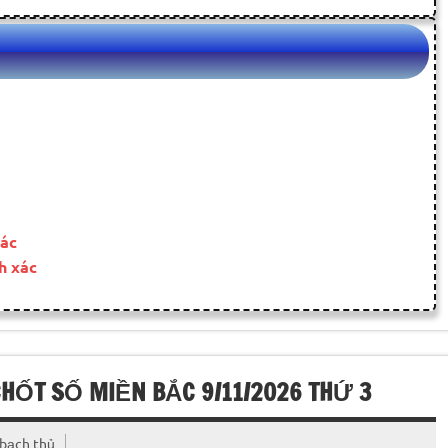
xác
h xác
 CHỐT SỐ MIỀN BẮC 9/11/2026 THỨ 3
 bạch thủ