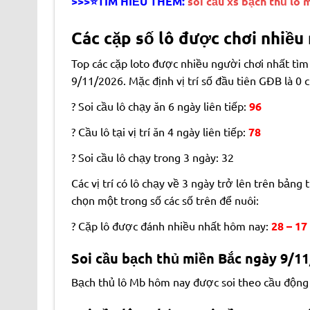
>>>⭐TÌM HIỂU THÊM:
soi cầu xs bạch thủ lô 
Các cặp số lô được chơi nhiều
Top các cặp loto được nhiều người chơi nhất tì
9/11/2026. Mặc định vị trí số đầu tiên GĐB là 0 ch
? Soi cầu lô chạy ăn 6 ngày liên tiếp:
96
? Cầu lô tại vị trí ăn 4 ngày liên tiếp:
78
? Soi cầu lô chạy trong 3 ngày: 32
Các vị trí có lô chạy về 3 ngày trở lên trên bản
chọn một trong số các số trên để nuôi:
? Cặp lô được đánh nhiều nhất hôm nay:
28 – 17
Soi cầu bạch thủ miền Bắc ngày 9/11
Bạch thủ lô Mb hôm nay được soi theo cầu động