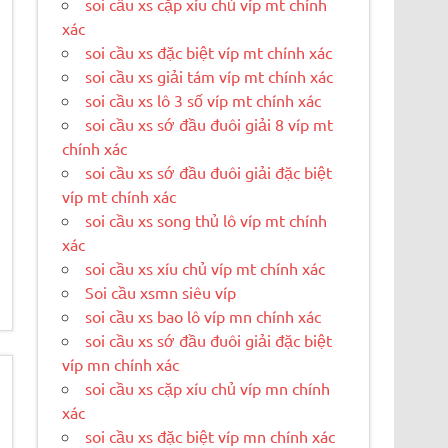
soi cầu xs cặp xíu chủ víp mt chính
xác
soi cầu xs đặc biệt víp mt chính xác
soi cầu xs giải tám víp mt chính xác
soi cầu xs lô 3 số víp mt chính xác
soi cầu xs sớ đầu đuôi giải 8 víp mt
chính xác
soi cầu xs sớ đầu đuôi giải đặc biệt
víp mt chính xác
soi cầu xs song thủ lô víp mt chính
xác
soi cầu xs xíu chủ víp mt chính xác
Soi cầu xsmn siêu víp
soi cầu xs bao lô víp mn chính xác
soi cầu xs sớ đầu đuôi giải đặc biệt
víp mn chính xác
soi cầu xs cặp xíu chủ víp mn chính
xác
soi cầu xs đặc biệt víp mn chính xác