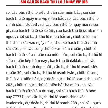
SOI CẦU XS BẠCH THỦ LÔ 2 NHÁY VÍP MB
soi cầu bạch thủ lô siêu chuẩn của miền bắc , soi cầu
bạch thủ lô ngày mai vip miền bắc , soi cầu bạch thủ lô
chính xác included , soi cầu bạch thủ lô ngày mai ra con
gì , cầu bạch thủ lô xổ số 56 , cầu bạch thủ lô xsmb minh
ngọc , chốt số bạch thủ lô miền bắc ưi , chốt số lô bạch
thủ chính xác vào ngày nào , chốt số bạch thủ lô chính
xác ướt , soi cầu song thủ lô xsmb âm chuẩn , chốt số
bạch thủ lô siêu chuẩn của miền bắc , soi cầu bạch thủ lô
siêu chuẩn kép hôm nay , bạch thủ lô daklak , soi cầu
bạch thủ lô xsmb đẹp nhất , cầu bạch thủ lô xsmb siêu
chuẩn 30 , soi cầu bạch thủ lô xsmb iwin , chốt số song
thủ lô vip miền bắc , dự đoán bạch thủ lô xsmb chính xác
202 , chốt số bạch thủ lô miền bắc ba miền , soi cầu
bạch thủ lô xổ số âm dương , soi cầu bạch thủ lô hôm
nay 77777 , soi cầu bạch thủ lô xsmb chính xác
leadertek , dự đoán bạch thủ lô xsmb 888 , soi cầu bạch