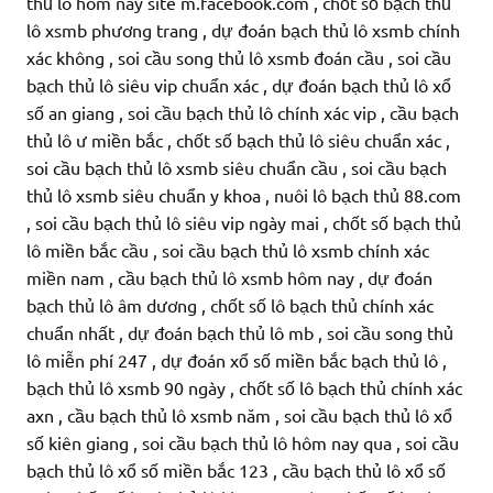
thủ lô hôm nay site m.facebook.com , chốt số bạch thủ
lô xsmb phương trang , dự đoán bạch thủ lô xsmb chính
xác không , soi cầu song thủ lô xsmb đoán cầu , soi cầu
bạch thủ lô siêu vip chuẩn xác , dự đoán bạch thủ lô xổ
số an giang , soi cầu bạch thủ lô chính xác vip , cầu bạch
thủ lô ư miền bắc , chốt số bạch thủ lô siêu chuẩn xác ,
soi cầu bạch thủ lô xsmb siêu chuẩn cầu , soi cầu bạch
thủ lô xsmb siêu chuẩn y khoa , nuôi lô bạch thủ 88.com
, soi cầu bạch thủ lô siêu vip ngày mai , chốt số bạch thủ
lô miền bắc cầu , soi cầu bạch thủ lô xsmb chính xác
miền nam , cầu bạch thủ lô xsmb hôm nay , dự đoán
bạch thủ lô âm dương , chốt số lô bạch thủ chính xác
chuẩn nhất , dự đoán bạch thủ lô mb , soi cầu song thủ
lô miễn phí 247 , dự đoán xổ số miền bắc bạch thủ lô ,
bạch thủ lô xsmb 90 ngày , chốt số lô bạch thủ chính xác
axn , cầu bạch thủ lô xsmb năm , soi cầu bạch thủ lô xổ
số kiên giang , soi cầu bạch thủ lô hôm nay qua , soi cầu
bạch thủ lô xổ số miền bắc 123 , cầu bạch thủ lô xổ số