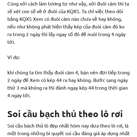
Cùng với cách làm tương tự như vậy, với đuôi câm thì ta
sẽ xét con số về ở đuôi của KQXS. Ta chỉ việc theo dõi
bảng KQXS Xem có đuôi câm nào chưa về hay không,
nếu như không phát hiện thấy kép của đuôi câm đó ko
ra trong 2 ngày thì lấy ngay số đó để nuôi trong 4 ngày
tới.
Ví dụ:
khi chúng ta tìm thấy đuôi câm 4, bạn nên đợi tiếp trong
2 ngày để Xem có kép 44 ra hay không. Bước sang ngày
thứ 3 mà không ra thì đánh ngay kép 44 trong thời gian
4 ngày tới.
Soi cầu bạch thủ theo lô rơi
Soi cầu bạch thủ lô đẹp nhất hôm nay dựa theo lô rơi, là
một trong những bí quyết soi cầu đáng giá áp dụng nhất