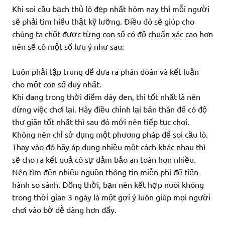
Khi soi cầu bạch thủ lô đẹp nhất hôm nay thì mỗi người
sẽ phải tìm hiểu thật kỹ lưỡng. Điều đó sẽ giúp cho
chúng ta chốt được từng con số có độ chuẩn xác cao hơn
nên sẽ có một số lưu ý như sau:
Luôn phải tập trung để đưa ra phán đoán và kết luận
cho một con số duy nhất.
Khi đang trong thời điểm dây đen, thì tốt nhất là nên
dừng việc chơi lại. Hãy điều chỉnh lại bản thân để có độ
thư giãn tốt nhất thì sau đó mới nên tiếp tục chơi.
Không nên chỉ sử dụng một phương pháp để soi cầu lô.
Thay vào đó hãy áp dụng nhiều một cách khác nhau thì
sẽ cho ra kết quả có sự đảm bảo an toàn hơn nhiều.
Nên tìm đến nhiều nguồn thông tin miễn phí để tiến
hành so sánh. Đồng thời, bạn nên kết hợp nuôi không
trong thời gian 3 ngày là một gợi ý luôn giúp mọi người
chơi vào bờ dễ dàng hơn đấy.