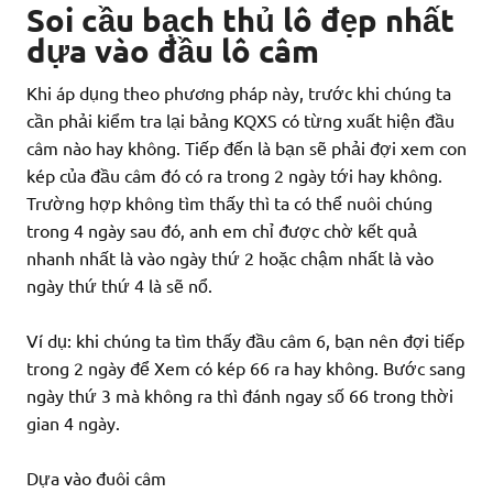
Soi cầu bạch thủ lô đẹp nhất
dựa vào đầu lô câm
Khi áp dụng theo phương pháp này, trước khi chúng ta
cần phải kiểm tra lại bảng KQXS có từng xuất hiện đầu
câm nào hay không. Tiếp đến là bạn sẽ phải đợi xem con
kép của đầu câm đó có ra trong 2 ngày tới hay không.
Trường hợp không tìm thấy thì ta có thể nuôi chúng
trong 4 ngày sau đó, anh em chỉ được chờ kết quả
nhanh nhất là vào ngày thứ 2 hoặc chậm nhất là vào
ngày thứ thứ 4 là sẽ nổ.
Ví dụ: khi chúng ta tìm thấy đầu câm 6, bạn nên đợi tiếp
trong 2 ngày để Xem có kép 66 ra hay không. Bước sang
ngày thứ 3 mà không ra thì đánh ngay số 66 trong thời
gian 4 ngày.
Dựa vào đuôi câm