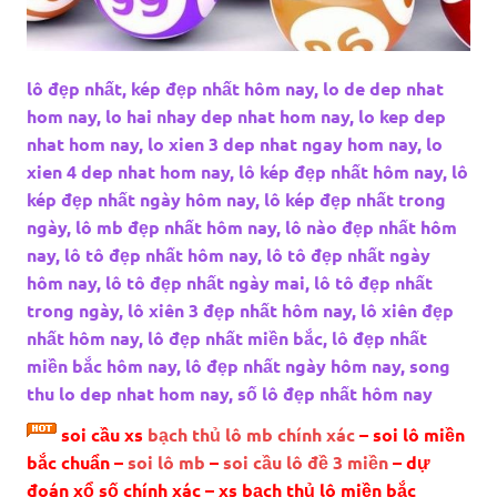
lô đẹp nhất, kép đẹp nhất hôm nay, lo de dep nhat
hom nay, lo hai nhay dep nhat hom nay, lo kep dep
nhat hom nay, lo xien 3 dep nhat ngay hom nay, lo
xien 4 dep nhat hom nay, lô kép đẹp nhất hôm nay, lô
kép đẹp nhất ngày hôm nay, lô kép đẹp nhất trong
ngày, lô mb đẹp nhất hôm nay, lô nào đẹp nhất hôm
nay, lô tô đẹp nhất hôm nay, lô tô đẹp nhất ngày
hôm nay, lô tô đẹp nhất ngày mai, lô tô đẹp nhất
trong ngày, lô xiên 3 đẹp nhất hôm nay, lô xiên đẹp
nhất hôm nay, lô đẹp nhất miền bắc, lô đẹp nhất
miền bắc hôm nay, lô đẹp nhất ngày hôm nay, song
thu lo dep nhat hom nay, số lô đẹp nhất hôm nay
soi cầu xs
bạch thủ lô mb chính xác
– soi lô miền
bắc chuẩn –
soi lô mb
–
soi cầu lô đề 3 miền
– dự
đoán xổ số chính xác – xs bạch thủ lô miền bắc