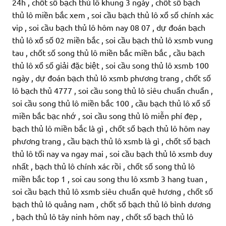
24h , chốt số bạch thủ lô khung 3 ngày , chốt số bạch
thủ lô miền bắc xem , soi cầu bạch thủ lô xổ số chính xác
vip , soi cầu bạch thủ lô hôm nay 08 07 , dự đoán bạch
thủ lô xổ số 02 miền bắc , soi cầu bạch thủ lô xsmb vung
tau , chốt số song thủ lô miền bắc miền bắc , cầu bạch
thủ lô xổ số giải đặc biệt , soi cầu song thủ lô xsmb 100
ngày , dự đoán bạch thủ lô xsmb phương trang , chốt số
lô bạch thủ 4777 , soi cầu song thủ lô siêu chuẩn chuẩn ,
soi cầu song thủ lô miền bắc 100 , cầu bạch thủ lô xổ số
miền bắc bạc nhớ , soi cầu song thủ lô miễn phí đẹp ,
bạch thủ lô miền bắc là gì , chốt số bạch thủ lô hôm nay
phương trang , cầu bạch thủ lô xsmb là gì , chốt số bạch
thủ lô tối nay va ngay mai , soi cầu bạch thủ lô xsmb duy
nhất , bạch thủ lô chính xác rồi , chốt số song thủ lô
miền bắc top 1 , soi cau song thu lô xsmb 3 hang tuan ,
soi cầu bạch thủ lô xsmb siêu chuẩn quê hương , chốt số
bạch thủ lô quảng nam , chốt số bạch thủ lô bình dương
, bạch thủ lô tây ninh hôm nay , chốt số bạch thủ lô