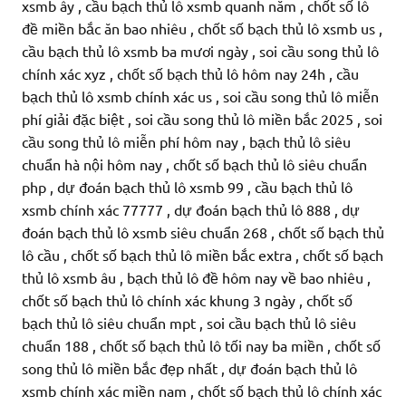
xsmb ây , cầu bạch thủ lô xsmb quanh năm , chốt số lô
đề miền bắc ăn bao nhiêu , chốt số bạch thủ lô xsmb us ,
cầu bạch thủ lô xsmb ba mươi ngày , soi cầu song thủ lô
chính xác xyz , chốt số bạch thủ lô hôm nay 24h , cầu
bạch thủ lô xsmb chính xác us , soi cầu song thủ lô miễn
phí giải đặc biệt , soi cầu song thủ lô miền bắc 2025 , soi
cầu song thủ lô miễn phí hôm nay , bạch thủ lô siêu
chuẩn hà nội hôm nay , chốt số bạch thủ lô siêu chuẩn
php , dự đoán bạch thủ lô xsmb 99 , cầu bạch thủ lô
xsmb chính xác 77777 , dự đoán bạch thủ lô 888 , dự
đoán bạch thủ lô xsmb siêu chuẩn 268 , chốt số bạch thủ
lô cầu , chốt số bạch thủ lô miền bắc extra , chốt số bạch
thủ lô xsmb âu , bạch thủ lô đề hôm nay về bao nhiêu ,
chốt số bạch thủ lô chính xác khung 3 ngày , chốt số
bạch thủ lô siêu chuẩn mpt , soi cầu bạch thủ lô siêu
chuẩn 188 , chốt số bạch thủ lô tối nay ba miền , chốt số
song thủ lô miền bắc đẹp nhất , dự đoán bạch thủ lô
xsmb chính xác miền nam , chốt số bạch thủ lô chính xác