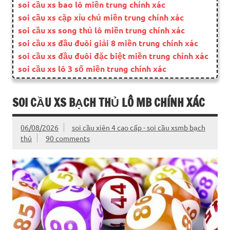
soi cầu xs bao lô miền trung chính xác
soi cầu xs cặp xỉu chủ miền trung chính xác
soi cầu xs song thủ lô miền trung chính xác
soi cầu xs đầu đuôi giải 8 miền trung chính xác
soi cầu xs đầu đuôi đặc biệt miền trung chính xác
soi cầu xs lô 3 số miền trung chính xác
SOI CẦU XS BẠCH THỦ LÔ MB CHÍNH XÁC
06/08/2026
soi cầu xiên 4 cao cấp - soi cầu xsmb bạch
thủ
90 comments