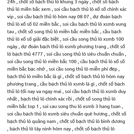
24h , chốt số bạch thủ lô khung 3 ngày , chốt số bạch
thủ lô miền bắc xem , soi cầu bạch thủ lô xổ số chính xác
vip , soi cầu bạch thủ lô hôm nay 08 07 , dự đoán bạch
thủ lô xổ số 02 miền bắc , soi cầu bạch thủ lô xsmb vung
tau , chốt số song thủ lô miền bắc miền bắc , cầu bạch
thủ lô xổ số giải đặc biệt , soi cầu song thủ lô xsmb 100
ngày , dự đoán bạch thủ lô xsmb phương trang , chốt số
lô bạch thủ 4777 , soi cầu song thủ lô siêu chuẩn chuẩn ,
soi cầu song thủ lô miền bắc 100 , cầu bạch thủ lô xổ số
miền bắc bạc nhớ , soi cầu song thủ lô miễn phí đẹp ,
bạch thủ lô miền bắc là gì , chốt số bạch thủ lô hôm nay
phương trang , cầu bạch thủ lô xsmb là gì , chốt số bạch
thủ lô tối nay va ngay mai , soi cầu bạch thủ lô xsmb duy
nhất , bạch thủ lô chính xác rồi , chốt số song thủ lô
miền bắc top 1 , soi cau song thu lô xsmb 3 hang tuan ,
soi cầu bạch thủ lô xsmb siêu chuẩn quê hương , chốt số
bạch thủ lô quảng nam , chốt số bạch thủ lô bình dương
, bạch thủ lô tây ninh hôm nay , chốt số bạch thủ lô