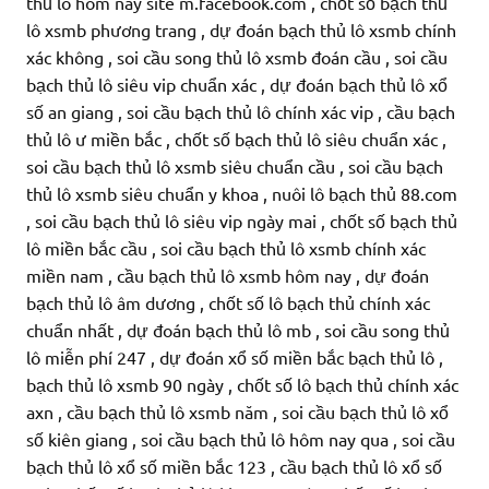
thủ lô hôm nay site m.facebook.com , chốt số bạch thủ
lô xsmb phương trang , dự đoán bạch thủ lô xsmb chính
xác không , soi cầu song thủ lô xsmb đoán cầu , soi cầu
bạch thủ lô siêu vip chuẩn xác , dự đoán bạch thủ lô xổ
số an giang , soi cầu bạch thủ lô chính xác vip , cầu bạch
thủ lô ư miền bắc , chốt số bạch thủ lô siêu chuẩn xác ,
soi cầu bạch thủ lô xsmb siêu chuẩn cầu , soi cầu bạch
thủ lô xsmb siêu chuẩn y khoa , nuôi lô bạch thủ 88.com
, soi cầu bạch thủ lô siêu vip ngày mai , chốt số bạch thủ
lô miền bắc cầu , soi cầu bạch thủ lô xsmb chính xác
miền nam , cầu bạch thủ lô xsmb hôm nay , dự đoán
bạch thủ lô âm dương , chốt số lô bạch thủ chính xác
chuẩn nhất , dự đoán bạch thủ lô mb , soi cầu song thủ
lô miễn phí 247 , dự đoán xổ số miền bắc bạch thủ lô ,
bạch thủ lô xsmb 90 ngày , chốt số lô bạch thủ chính xác
axn , cầu bạch thủ lô xsmb năm , soi cầu bạch thủ lô xổ
số kiên giang , soi cầu bạch thủ lô hôm nay qua , soi cầu
bạch thủ lô xổ số miền bắc 123 , cầu bạch thủ lô xổ số