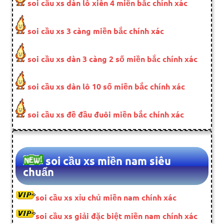
soi cầu xs dàn lô xiên 4 miền bắc chính xác
soi cầu xs 3 càng miền bắc chính xác
soi cầu xs dàn 3 càng 2 số miền bắc chính xác
soi cầu xs dàn lô 10 số miền bắc chính xác
soi cầu xs đề đầu đuôi miền bắc chính xác
soi cầu xs miền nam siêu
chuẩn
soi cầu xs xỉu chủ miền nam chính xác
soi cầu xs giải đặc biệt miền nam chính xác