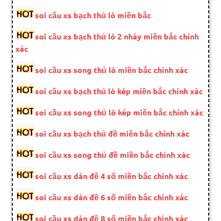
soi cầu xs bạch thủ lô miền bắc
soi cầu xs bạch thủ lô 2 nháy miền bắc chính
xác
soi cầu xs song thủ lô miền bắc chính xác
soi cầu xs bạch thủ lô kép miền bắc chính xác
soi cầu xs song thủ lô kép miền bắc chính xác
soi cầu xs bạch thủ đề miền bắc chính xác
soi cầu xs song thủ đề miền bắc chính xác
soi cầu xs dàn đề 4 số miền bắc chính xác
soi cầu xs dàn đề 6 số miền bắc chính xác
soi cầu xs dàn đề 8 số miền bắc chính xác