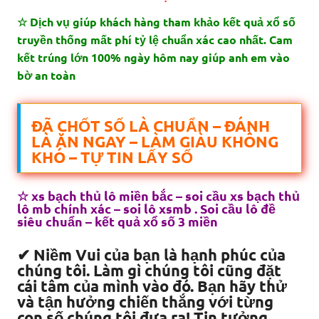
☆ Dịch vụ giúp khách hàng tham khảo kết quả xổ số
truyền thống mất phí tỷ lệ chuẩn xác cao nhất. Cam
kết trúng lớn 100% ngày hôm nay giúp anh em vào
bờ an toàn
ĐÃ CHỐT SỐ LÀ CHUẨN – ĐÁNH
LÀ ĂN NGAY – LÀM GIÀU KHÔNG
KHÓ – TỰ TIN LẤY SỐ
☆ xs bạch thủ lô miền bắc – soi cầu xs bạch thủ
lô mb chính xác – soi lô xsmb . Soi cầu lô đề
siêu chuẩn – kết quả xổ số 3 miền
✔ Niềm Vui của bạn là hạnh phúc của
chúng tôi. Làm gì chúng tôi cũng đặt
cái tâm của mình vào đó. Bạn hãy thử
và tận hưởng chiến thắng với từng
con số chúng tôi đưa ra! Tin tưởng