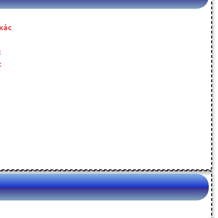
 xác
c
c