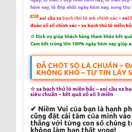
hôm nay, lô đẹp nhất ngày hôm nay, song thu 
soi cầu xs
bạch thủ lô mb chính xác
– soi 
đoán xổ số chính xác – xs bạch thủ lô miền bắ
☆ Dịch vụ giúp khách hàng tham khảo kết quả 
Cam kết trúng lớn 100% ngày hôm nay giúp a
ĐÃ CHỐT SỐ LÀ CHUẨN – Đ
KHÔNG KHÓ – TỰ TIN LẤY 
☆ xs bạch thủ lô miền bắc – soi cầu xs bạc
siêu chuẩn – kết quả xổ số 3 miền
✔ Niềm Vui của bạn là hạnh ph
cũng đặt cái tâm của mình vào
thắng với từng con số chúng tô
không làm bạn thất vọng!