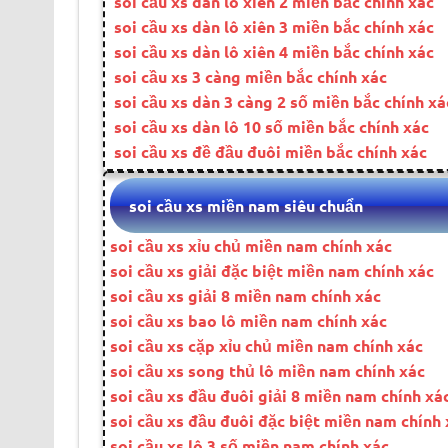
soi cầu xs dàn lô xiên 2 miền bắc chính xác
soi cầu xs dàn lô xiên 3 miền bắc chính xác
soi cầu xs dàn lô xiên 4 miền bắc chính xác
soi cầu xs 3 càng miền bắc chính xác
soi cầu xs dàn 3 càng 2 số miền bắc chính xá
soi cầu xs dàn lô 10 số miền bắc chính xác
soi cầu xs đề đầu đuôi miền bắc chính xác
soi cầu xs miền nam siêu chuẩn
soi cầu xs xỉu chủ miền nam chính xác
soi cầu xs giải đặc biệt miền nam chính xác
soi cầu xs giải 8 miền nam chính xác
soi cầu xs bao lô miền nam chính xác
soi cầu xs cặp xỉu chủ miền nam chính xác
soi cầu xs song thủ lô miền nam chính xác
soi cầu xs đầu đuôi giải 8 miền nam chính xá
soi cầu xs đầu đuôi đặc biệt miền nam chính 
soi cầu xs lô 3 số miền nam chính xác