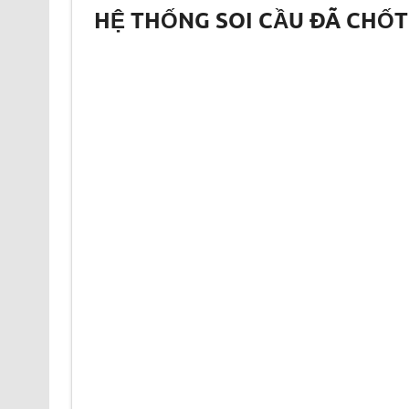
HỆ THỐNG SOI CẦU ĐÃ CHỐ