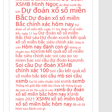
XSMB Minh Ngọc
dự đoán xsmb đặc
Dự đoán xổ số miền
biệt
Bắc
Dự đoán xổ số miền
Bắc chính xác hôm nay
Dự
đoán xổ số miền Bắc ngày 11
Dự đoán xổ số miền
Dự đoán xổ số miền
Bắc ngày 11 tay
Bắc thứ sáu Dự đoán xsmb kết quả
xổ số miền bắc siêu chính xác
Ghép lô
Hôm nay đánh con gì
xiên
Không có
kết quả xổ số miền
KQXSMB
chuyên mục
bắc siêu chính xác
soi cau xo so
mien bac
soi cầu dự đoán kqxsmb
Soi cầu Dự đoán XSMB
chính xác 100
soi cầu kết quả xổ
soi cầu
soi cầu mb
số miền bắc
xsmb
sxmb
soi xsmb
Soi lô xiên chuẩn
Thống kê giải đặc biệt lâu chưa về
Thống kê giải
xsmb dự đoán
đặc biệt về 59
Tần suất lô xiên
xổ số miền bắc hôm nay
XSMB
XSMN
xổ số miền bắc
năm 2021
xổ số miền bắc hôm nay
đề về 50
hôm sau đánh con gì