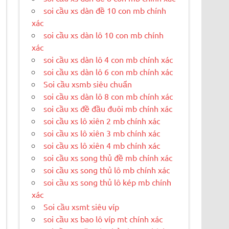
soi cầu xs dàn đề 10 con mb chính
xác
soi cầu xs dàn lô 10 con mb chính
xác
soi cầu xs dàn lô 4 con mb chính xác
soi cầu xs dàn lô 6 con mb chính xác
Soi cầu xsmb siêu chuẩn
soi cầu xs dàn lô 8 con mb chính xác
soi cầu xs đề đầu đuôi mb chính xác
soi cầu xs lô xiên 2 mb chính xác
soi cầu xs lô xiên 3 mb chính xác
soi cầu xs lô xiên 4 mb chính xác
soi cầu xs song thủ đề mb chính xác
soi cầu xs song thủ lô mb chính xác
soi cầu xs song thủ lô kép mb chính
xác
Soi cầu xsmt siêu víp
soi cầu xs bao lô víp mt chính xác