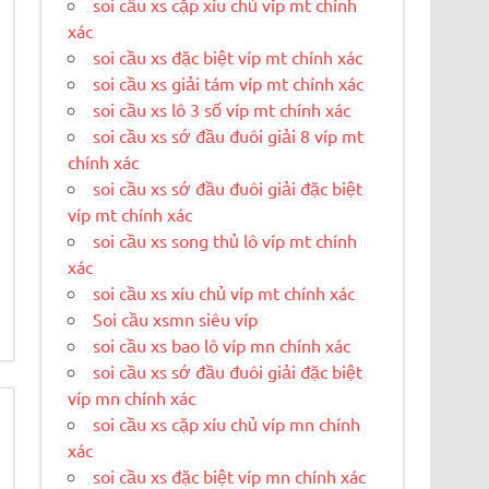
soi cầu xs cặp xíu chủ víp mt chính
xác
soi cầu xs đặc biệt víp mt chính xác
soi cầu xs giải tám víp mt chính xác
soi cầu xs lô 3 số víp mt chính xác
soi cầu xs sớ đầu đuôi giải 8 víp mt
chính xác
soi cầu xs sớ đầu đuôi giải đặc biệt
víp mt chính xác
soi cầu xs song thủ lô víp mt chính
xác
soi cầu xs xíu chủ víp mt chính xác
Soi cầu xsmn siêu víp
soi cầu xs bao lô víp mn chính xác
soi cầu xs sớ đầu đuôi giải đặc biệt
víp mn chính xác
soi cầu xs cặp xíu chủ víp mn chính
xác
soi cầu xs đặc biệt víp mn chính xác