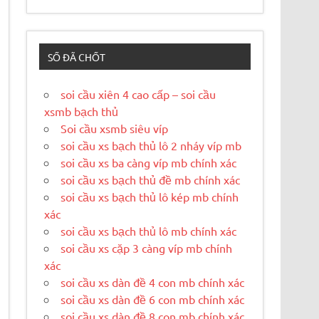
SỐ ĐÃ CHỐT
soi cầu xiên 4 cao cấp – soi cầu
xsmb bạch thủ
Soi cầu xsmb siêu víp
soi cầu xs bạch thủ lô 2 nháy víp mb
soi cầu xs ba càng víp mb chính xác
soi cầu xs bạch thủ đề mb chính xác
soi cầu xs bạch thủ lô kép mb chính
xác
soi cầu xs bạch thủ lô mb chính xác
soi cầu xs cặp 3 càng víp mb chính
xác
soi cầu xs dàn đề 4 con mb chính xác
soi cầu xs dàn đề 6 con mb chính xác
soi cầu xs dàn đề 8 con mb chính xác