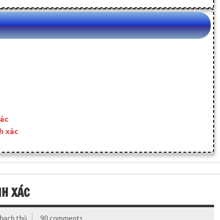
xác
h xác
NH XÁC
 bạch thủ
90 comments