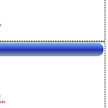
c
c
xác