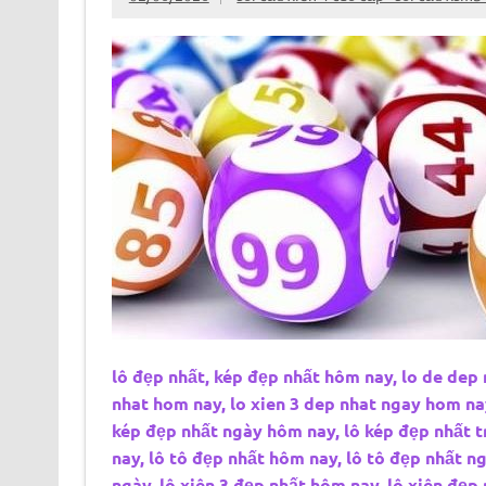
lô đẹp nhất, kép đẹp nhất hôm nay, lo de dep 
nhat hom nay, lo xien 3 dep nhat ngay hom nay
kép đẹp nhất ngày hôm nay, lô kép đẹp nhất 
nay, lô tô đẹp nhất hôm nay, lô tô đẹp nhất n
ngày, lô xiên 3 đẹp nhất hôm nay, lô xiên đẹp