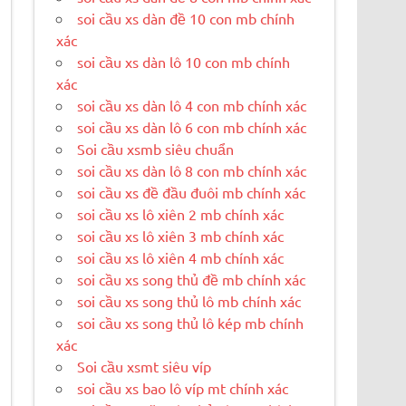
soi cầu xs dàn đề 10 con mb chính
xác
soi cầu xs dàn lô 10 con mb chính
xác
soi cầu xs dàn lô 4 con mb chính xác
soi cầu xs dàn lô 6 con mb chính xác
Soi cầu xsmb siêu chuẩn
soi cầu xs dàn lô 8 con mb chính xác
soi cầu xs đề đầu đuôi mb chính xác
soi cầu xs lô xiên 2 mb chính xác
soi cầu xs lô xiên 3 mb chính xác
soi cầu xs lô xiên 4 mb chính xác
soi cầu xs song thủ đề mb chính xác
soi cầu xs song thủ lô mb chính xác
soi cầu xs song thủ lô kép mb chính
xác
Soi cầu xsmt siêu víp
soi cầu xs bao lô víp mt chính xác