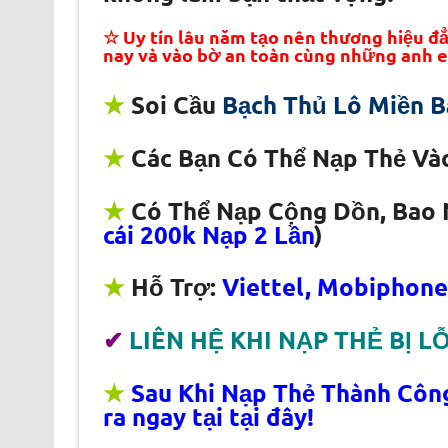
☆
Uy tín lâu năm tạo nên thương hiệu 
nay và vào bờ an toàn cùng những anh 
★
Soi Cầu
Bạch Thủ Lô Miền B
★
Các Bạn Có Thể Nạp Thẻ Vào
★
Có Thể Nạp Cộng Dồn, Bao N
cái 200k Nạp 2 Lần
)
★
Hỗ Trợ:
Viettel, Mobiphone
✔
LIÊN HỆ KHI NẠP THẺ BỊ LỖ
★
Sau Khi Nạp Thẻ Thành Công
ra ngay tại tại đây!