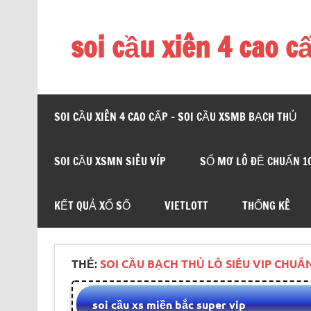
Skip
to
content
soi cầu xiên 4 cao c
soi cầu xiên 4 cao cấp – soi cầu xsmb bạch thủ
SOI CẦU XIÊN 4 CAO CẤP – SOI CẦU XSMB BẠCH THỦ
SOI CẦU XSMN SIÊU VÍP
SỔ MƠ LÔ ĐỀ CHUẨN 1
KẾT QUẢ XỔ SỐ
VIETLOTT
THỐNG KÊ
THẺ:
SOI CẦU BẠCH THỦ LÔ SIÊU VIP CHUẨ
soi cầu xs miền bắc super vip