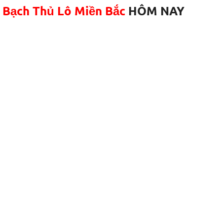
T
Bạch Thủ Lô Miền Bắc
HÔM NAY