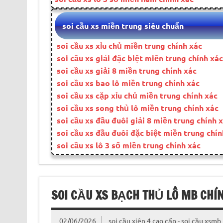
soi cầu xs miền trung siêu chuẩn
soi cầu xs xỉu chủ miền trung chính xác
soi cầu xs giải đặc biệt miền trung chính xác
soi cầu xs giải 8 miền trung chính xác
soi cầu xs bao lô miền trung chính xác
soi cầu xs cặp xỉu chủ miền trung chính xác
soi cầu xs song thủ lô miền trung chính xác
soi cầu xs đầu đuôi giải 8 miền trung chính 
soi cầu xs đầu đuôi đặc biệt miền trung chín
soi cầu xs lô 3 số miền trung chính xác
SOI CẦU XS BẠCH THỦ LÔ MB CHÍ
02/06/2026
soi cầu xiên 4 cao cấp - soi cầu xsmb