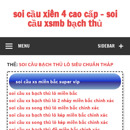
Skip
to
soi cầu xiên 4 cao cấp – soi
content
cầu xsmb bạch thủ
soi cầu xiên 4 cao cấp – soi cầu xsmb bạch thủ
MENU
SIDEBAR
THẺ:
SOI CẦU BẠCH THỦ LÔ SIÊU CHUẨN THÁP
soi cầu xs miền bắc super vip
soi cầu xs bạch thủ lô miền bắc
soi cầu xs bạch thủ lô 2 nháy miền bắc chính xác
soi cầu xs song thủ lô miền bắc chính xác
soi cầu xs bạch thủ lô kép miền bắc chính xác
soi cầu xs song thủ lô kép miền bắc chính xác
soi cầu xs bạch thủ đề miền bắc chính xác