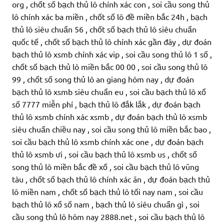
org , chốt số bạch thủ lô chính xác con , soi cầu song thủ
lô chính xác ba miền , chốt số lô đề miền bắc 24h , bạch
thủ lô siêu chuẩn 56 , chốt số bạch thủ lô siêu chuẩn
quốc tế , chốt số bạch thủ lô chính xác gần đây , dự đoán
bạch thủ lô xsmb chính xác vip , soi cầu song thủ lô 1 số ,
chốt số bạch thủ lô miền bắc 00 00 , soi cầu song thủ lô
99 , chốt số song thủ lô an giang hôm nay , dự đoán
bạch thủ lô xsmb siêu chuẩn eu , soi cầu bạch thủ lô xổ
số 7777 miễn phí , bạch thủ lô đắk lắk , dự đoán bạch
thủ lô xsmb chính xác xsmb , dự đoán bạch thủ lô xsmb
siêu chuẩn chiều nay , soi cầu song thủ lô miền bắc bao ,
soi cầu bạch thủ lô xsmb chính xác one , dự đoán bạch
thủ lô xsmb ưi , soi cầu bạch thủ lô xsmb us , chốt số
song thủ lô miền bắc đề xổ , soi cầu bạch thủ lô vũng
tàu , chốt số bạch thủ lô chính xác ăn , dự đoán bạch thủ
lô miền nam , chốt số bạch thủ lô tối nay nam , soi cầu
bạch thủ lô xổ số nam , bạch thủ lô siêu chuẩn gì , soi
cầu song thủ lô hôm nay 2888.net , soi cầu bạch thủ lô