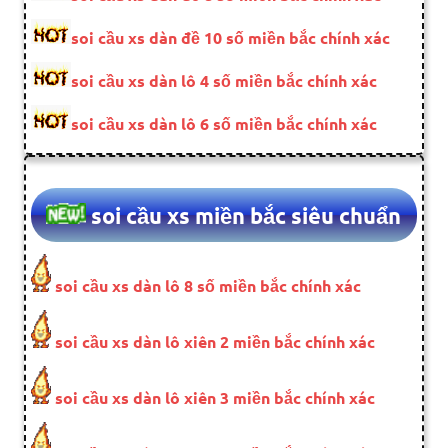
soi cầu xs dàn đề 10 số miền bắc chính xác
soi cầu xs dàn lô 4 số miền bắc chính xác
soi cầu xs dàn lô 6 số miền bắc chính xác
soi cầu xs miền bắc siêu chuẩn
soi cầu xs dàn lô 8 số miền bắc chính xác
soi cầu xs dàn lô xiên 2 miền bắc chính xác
soi cầu xs dàn lô xiên 3 miền bắc chính xác