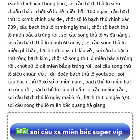
xsmb chính xác thông báo , soi cầu bạch thủ lô siêu
chuẩn tháp , chốt số lô đề miền bắc 100 ngày , cầu bạch
thủ lô xsmb chính xác de , chốt số lô bạch thủ chính xác
789 , cầu bạch thủ lô xsmb ngày mai , chốt số bạch thủ
lô miền bắc a trúng rồi , soi cầu song thủ lô xs đà nẵng ,
soi cầu bạch thủ lô xsmb 60 ngày , soi cầu song thủ lô
miễn phí bắc , bạch thủ lô xsmb lâu về , soi cầu lô bạch
thủ rồng bạch kim , chốt số song thủ lô miền bắc a trúng
rồi , chốt số lô đề miền bắc a trúng rồi , soi cầu song thủ
lô siêu chuẩn ướt , dự đoán bạch thủ lô youtube , soi
cầu bạch thủ lô xổ số ơ miền nam , bạch thủ lô miền bắc
a trúng rồi , bạch thủ lô siêu chuẩn soi cầu online cầu ,
soi cầu bạch thủ lô ngày mai ô tô , bạch thủ lô ngày 5/8 ,
soi cầu song thủ lô miền bắc quang hà giang
soi cầu xs miền bắc super vip