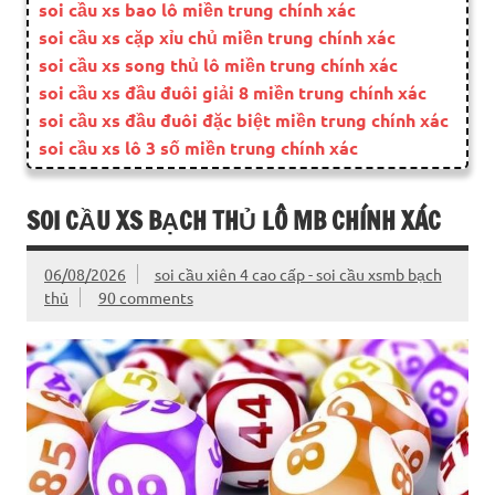
soi cầu xs bao lô miền trung chính xác
soi cầu xs cặp xỉu chủ miền trung chính xác
soi cầu xs song thủ lô miền trung chính xác
soi cầu xs đầu đuôi giải 8 miền trung chính xác
soi cầu xs đầu đuôi đặc biệt miền trung chính xác
soi cầu xs lô 3 số miền trung chính xác
SOI CẦU XS BẠCH THỦ LÔ MB CHÍNH XÁC
06/08/2026
soi cầu xiên 4 cao cấp - soi cầu xsmb bạch
thủ
90 comments