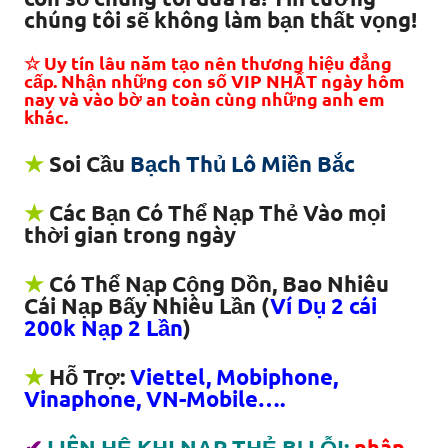
chúng tôi sẽ không làm bạn thất vọng!
☆
Uy tín lâu năm tạo nên thương hiệu đẳng
cấp. Nhận những con số VIP NHẤT ngày hôm
nay và vào bờ an toàn cùng những anh em
khác.
★
Soi Cầu
Bạch Thủ Lô Miền Bắc
★
Các Bạn Có Thể Nạp Thẻ Vào mọi
thời gian trong ngày
★
Có Thể Nạp Cộng Dồn, Bao Nhiêu
Cái Nạp Bấy Nhiêu Lần (
Ví
Dụ 2 cái
200k Nạp 2 Lần
)
★
Hỗ Trợ:
Viettel, Mobiphone,
Vinaphone, VN-Mobile….
✔
LIÊN HỆ KHI NẠP THẺ BỊ LỖI:
nhân