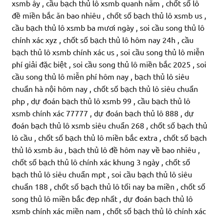
xsmb ây , cầu bạch thủ lô xsmb quanh năm , chốt số lô
đề miền bắc ăn bao nhiêu , chốt số bạch thủ lô xsmb us ,
cầu bạch thủ lô xsmb ba mươi ngày , soi cầu song thủ lô
chính xác xyz , chốt số bạch thủ lô hôm nay 24h , cầu
bạch thủ lô xsmb chính xác us , soi cầu song thủ lô miễn
phí giải đặc biệt , soi cầu song thủ lô miền bắc 2025 , soi
cầu song thủ lô miễn phí hôm nay , bạch thủ lô siêu
chuẩn hà nội hôm nay , chốt số bạch thủ lô siêu chuẩn
php , dự đoán bạch thủ lô xsmb 99 , cầu bạch thủ lô
xsmb chính xác 77777 , dự đoán bạch thủ lô 888 , dự
đoán bạch thủ lô xsmb siêu chuẩn 268 , chốt số bạch thủ
lô cầu , chốt số bạch thủ lô miền bắc extra , chốt số bạch
thủ lô xsmb âu , bạch thủ lô đề hôm nay về bao nhiêu ,
chốt số bạch thủ lô chính xác khung 3 ngày , chốt số
bạch thủ lô siêu chuẩn mpt , soi cầu bạch thủ lô siêu
chuẩn 188 , chốt số bạch thủ lô tối nay ba miền , chốt số
song thủ lô miền bắc đẹp nhất , dự đoán bạch thủ lô
xsmb chính xác miền nam , chốt số bạch thủ lô chính xác