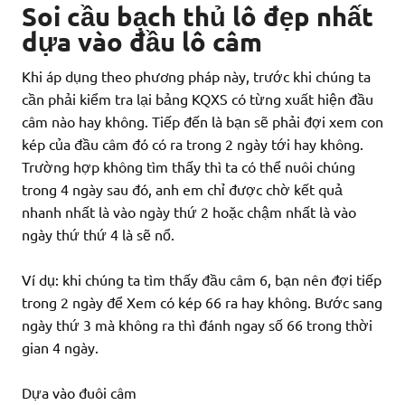
Soi cầu bạch thủ lô đẹp nhất
dựa vào đầu lô câm
Khi áp dụng theo phương pháp này, trước khi chúng ta
cần phải kiểm tra lại bảng KQXS có từng xuất hiện đầu
câm nào hay không. Tiếp đến là bạn sẽ phải đợi xem con
kép của đầu câm đó có ra trong 2 ngày tới hay không.
Trường hợp không tìm thấy thì ta có thể nuôi chúng
trong 4 ngày sau đó, anh em chỉ được chờ kết quả
nhanh nhất là vào ngày thứ 2 hoặc chậm nhất là vào
ngày thứ thứ 4 là sẽ nổ.
Ví dụ: khi chúng ta tìm thấy đầu câm 6, bạn nên đợi tiếp
trong 2 ngày để Xem có kép 66 ra hay không. Bước sang
ngày thứ 3 mà không ra thì đánh ngay số 66 trong thời
gian 4 ngày.
Dựa vào đuôi câm