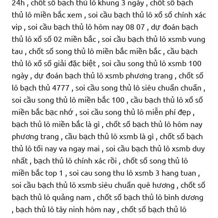
24h , chốt số bạch thủ lô khung 3 ngày , chốt số bạch
thủ lô miền bắc xem , soi cầu bạch thủ lô xổ số chính xác
vip , soi cầu bạch thủ lô hôm nay 08 07 , dự đoán bạch
thủ lô xổ số 02 miền bắc , soi cầu bạch thủ lô xsmb vung
tau , chốt số song thủ lô miền bắc miền bắc , cầu bạch
thủ lô xổ số giải đặc biệt , soi cầu song thủ lô xsmb 100
ngày , dự đoán bạch thủ lô xsmb phương trang , chốt số
lô bạch thủ 4777 , soi cầu song thủ lô siêu chuẩn chuẩn ,
soi cầu song thủ lô miền bắc 100 , cầu bạch thủ lô xổ số
miền bắc bạc nhớ , soi cầu song thủ lô miễn phí đẹp ,
bạch thủ lô miền bắc là gì , chốt số bạch thủ lô hôm nay
phương trang , cầu bạch thủ lô xsmb là gì , chốt số bạch
thủ lô tối nay va ngay mai , soi cầu bạch thủ lô xsmb duy
nhất , bạch thủ lô chính xác rồi , chốt số song thủ lô
miền bắc top 1 , soi cau song thu lô xsmb 3 hang tuan ,
soi cầu bạch thủ lô xsmb siêu chuẩn quê hương , chốt số
bạch thủ lô quảng nam , chốt số bạch thủ lô bình dương
, bạch thủ lô tây ninh hôm nay , chốt số bạch thủ lô