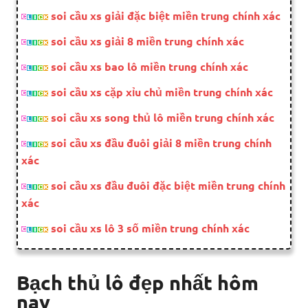
soi cầu xs giải đặc biệt miền trung chính xác
soi cầu xs giải 8 miền trung chính xác
soi cầu xs bao lô miền trung chính xác
soi cầu xs cặp xỉu chủ miền trung chính xác
soi cầu xs song thủ lô miền trung chính xác
soi cầu xs đầu đuôi giải 8 miền trung chính
xác
soi cầu xs đầu đuôi đặc biệt miền trung chính
xác
soi cầu xs lô 3 số miền trung chính xác
Bạch thủ lô đẹp nhất hôm
nay