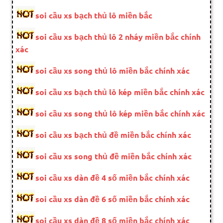
soi cầu xs bạch thủ lô miền bắc
soi cầu xs bạch thủ lô 2 nháy miền bắc chính
xác
soi cầu xs song thủ lô miền bắc chính xác
soi cầu xs bạch thủ lô kép miền bắc chính xác
soi cầu xs song thủ lô kép miền bắc chính xác
soi cầu xs bạch thủ đề miền bắc chính xác
soi cầu xs song thủ đề miền bắc chính xác
soi cầu xs dàn đề 4 số miền bắc chính xác
soi cầu xs dàn đề 6 số miền bắc chính xác
soi cầu xs dàn đề 8 số miền bắc chính xác