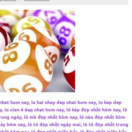
nhat hom nay, lo hai nhay dep nhat hom nay, lo kep dep
, lo xien 4 dep nhat hom nay, lô kép đẹp nhất hôm nay, lô
trong ngày, lô mb đẹp nhất hôm nay, lô nào đẹp nhất hôm
gày hôm nay, lô tô đẹp nhất ngày mai, lô tô đẹp nhất trong
 nhất hôm nay, lô đẹp nhất miền bắc, lô đẹp nhất miền bắc