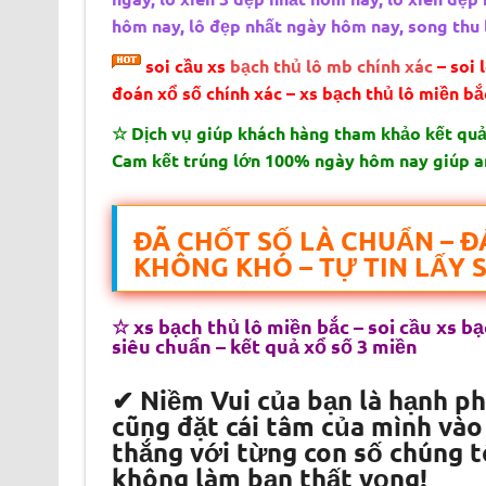
hôm nay, lô đẹp nhất ngày hôm nay, song thu 
soi cầu xs
bạch thủ lô mb chính xác
– soi 
đoán xổ số chính xác – xs bạch thủ lô miền bắ
☆ Dịch vụ giúp khách hàng tham khảo kết quả 
Cam kết trúng lớn 100% ngày hôm nay giúp a
ĐÃ CHỐT SỐ LÀ CHUẨN – Đ
KHÔNG KHÓ – TỰ TIN LẤY 
☆ xs bạch thủ lô miền bắc – soi cầu xs bạc
siêu chuẩn – kết quả xổ số 3 miền
✔ Niềm Vui của bạn là hạnh ph
cũng đặt cái tâm của mình vào
thắng với từng con số chúng tô
không làm bạn thất vọng!