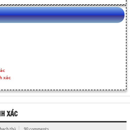
xác
h xác
NH XÁC
 bạch thủ
90 comments