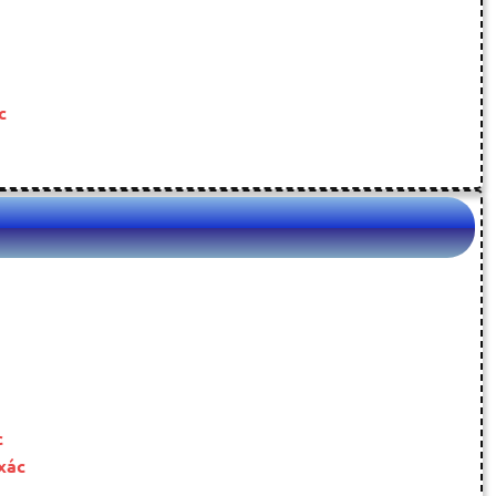
c
c
xác