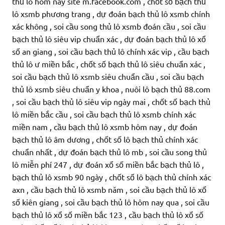
thủ lô hôm nay site m.facebook.com , chốt số bạch thủ
lô xsmb phương trang , dự đoán bạch thủ lô xsmb chính
xác không , soi cầu song thủ lô xsmb đoán cầu , soi cầu
bạch thủ lô siêu vip chuẩn xác , dự đoán bạch thủ lô xổ
số an giang , soi cầu bạch thủ lô chính xác vip , cầu bạch
thủ lô ư miền bắc , chốt số bạch thủ lô siêu chuẩn xác ,
soi cầu bạch thủ lô xsmb siêu chuẩn cầu , soi cầu bạch
thủ lô xsmb siêu chuẩn y khoa , nuôi lô bạch thủ 88.com
, soi cầu bạch thủ lô siêu vip ngày mai , chốt số bạch thủ
lô miền bắc cầu , soi cầu bạch thủ lô xsmb chính xác
miền nam , cầu bạch thủ lô xsmb hôm nay , dự đoán
bạch thủ lô âm dương , chốt số lô bạch thủ chính xác
chuẩn nhất , dự đoán bạch thủ lô mb , soi cầu song thủ
lô miễn phí 247 , dự đoán xổ số miền bắc bạch thủ lô ,
bạch thủ lô xsmb 90 ngày , chốt số lô bạch thủ chính xác
axn , cầu bạch thủ lô xsmb năm , soi cầu bạch thủ lô xổ
số kiên giang , soi cầu bạch thủ lô hôm nay qua , soi cầu
bạch thủ lô xổ số miền bắc 123 , cầu bạch thủ lô xổ số