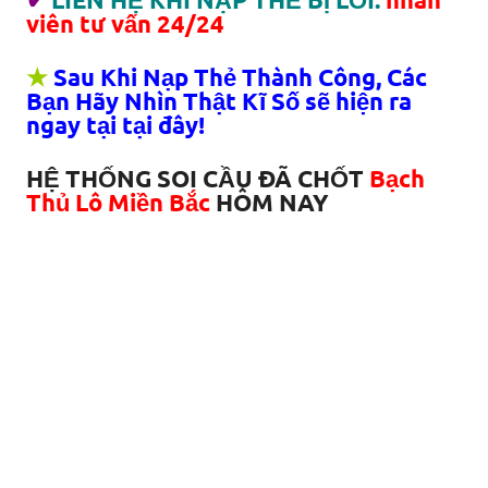
viên tư vấn 24/24
★
Sau Khi Nạp Thẻ Thành Công, Các
Bạn Hãy Nhìn Thật Kĩ Số sẽ hiện ra
ngay tại tại đây!
HỆ THỐNG SOI CẦU ĐÃ CHỐT
Bạch
Thủ Lô Miền Bắc
HÔM NAY