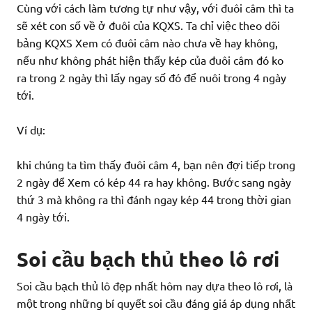
Cùng với cách làm tương tự như vậy, với đuôi câm thì ta
sẽ xét con số về ở đuôi của KQXS. Ta chỉ việc theo dõi
bảng KQXS Xem có đuôi câm nào chưa về hay không,
nếu như không phát hiện thấy kép của đuôi câm đó ko
ra trong 2 ngày thì lấy ngay số đó để nuôi trong 4 ngày
tới.
Ví dụ:
khi chúng ta tìm thấy đuôi câm 4, bạn nên đợi tiếp trong
2 ngày để Xem có kép 44 ra hay không. Bước sang ngày
thứ 3 mà không ra thì đánh ngay kép 44 trong thời gian
4 ngày tới.
Soi cầu bạch thủ theo lô rơi
Soi cầu bạch thủ lô đẹp nhất hôm nay dựa theo lô rơi, là
một trong những bí quyết soi cầu đáng giá áp dụng nhất