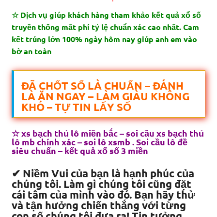
☆ Dịch vụ giúp khách hàng tham khảo kết quả xổ số
truyền thống mất phí tỷ lệ chuẩn xác cao nhất. Cam
kết trúng lớn 100% ngày hôm nay giúp anh em vào
bờ an toàn
ĐÃ CHỐT SỐ LÀ CHUẨN – ĐÁNH
LÀ ĂN NGAY – LÀM GIÀU KHÔNG
KHÓ – TỰ TIN LẤY SỐ
☆ xs bạch thủ lô miền bắc – soi cầu xs bạch thủ
lô mb chính xác – soi lô xsmb . Soi cầu lô đề
siêu chuẩn – kết quả xổ số 3 miền
✔ Niềm Vui của bạn là hạnh phúc của
chúng tôi. Làm gì chúng tôi cũng đặt
cái tâm của mình vào đó. Bạn hãy thử
và tận hưởng chiến thắng với từng
con số chúng tôi đưa ra! Tin tưởng