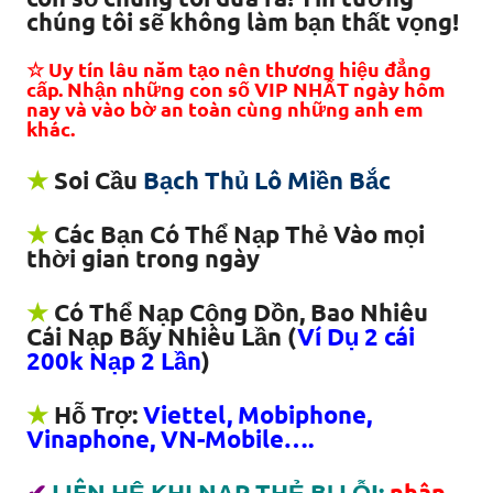
chúng tôi sẽ không làm bạn thất vọng!
☆
Uy tín lâu năm tạo nên thương hiệu đẳng
cấp. Nhận những con số VIP NHẤT ngày hôm
nay và vào bờ an toàn cùng những anh em
khác.
★
Soi Cầu
Bạch Thủ Lô Miền Bắc
★
Các Bạn Có Thể Nạp Thẻ Vào mọi
thời gian trong ngày
★
Có Thể Nạp Cộng Dồn, Bao Nhiêu
Cái Nạp Bấy Nhiêu Lần (
Ví
Dụ 2 cái
200k Nạp 2 Lần
)
★
Hỗ Trợ:
Viettel, Mobiphone,
Vinaphone, VN-Mobile….
✔
LIÊN HỆ KHI NẠP THẺ BỊ LỖI:
nhân