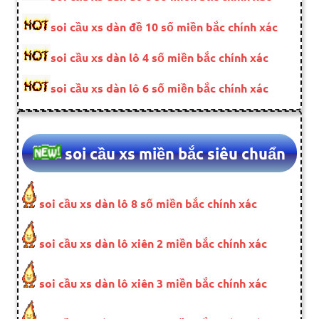
soi cầu xs dàn đề 10 số miền bắc chính xác
soi cầu xs dàn lô 4 số miền bắc chính xác
soi cầu xs dàn lô 6 số miền bắc chính xác
soi cầu xs miền bắc siêu chuẩn
soi cầu xs dàn lô 8 số miền bắc chính xác
soi cầu xs dàn lô xiên 2 miền bắc chính xác
soi cầu xs dàn lô xiên 3 miền bắc chính xác