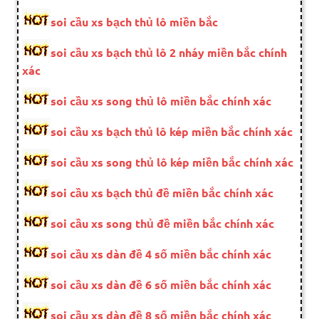
soi cầu xs bạch thủ lô miền bắc
soi cầu xs bạch thủ lô 2 nháy miền bắc chính
xác
soi cầu xs song thủ lô miền bắc chính xác
soi cầu xs bạch thủ lô kép miền bắc chính xác
soi cầu xs song thủ lô kép miền bắc chính xác
soi cầu xs bạch thủ đề miền bắc chính xác
soi cầu xs song thủ đề miền bắc chính xác
soi cầu xs dàn đề 4 số miền bắc chính xác
soi cầu xs dàn đề 6 số miền bắc chính xác
soi cầu xs dàn đề 8 số miền bắc chính xác