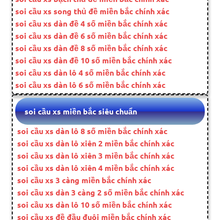
soi cầu xs song thủ đề miền bắc chính xác
soi cầu xs dàn đề 4 số miền bắc chính xác
soi cầu xs dàn đề 6 số miền bắc chính xác
soi cầu xs dàn đề 8 số miền bắc chính xác
soi cầu xs dàn đề 10 số miền bắc chính xác
soi cầu xs dàn lô 4 số miền bắc chính xác
soi cầu xs dàn lô 6 số miền bắc chính xác
soi cầu xs miền bắc siêu chuẩn
soi cầu xs dàn lô 8 số miền bắc chính xác
soi cầu xs dàn lô xiên 2 miền bắc chính xác
soi cầu xs dàn lô xiên 3 miền bắc chính xác
soi cầu xs dàn lô xiên 4 miền bắc chính xác
soi cầu xs 3 càng miền bắc chính xác
soi cầu xs dàn 3 càng 2 số miền bắc chính xác
soi cầu xs dàn lô 10 số miền bắc chính xác
soi cầu xs đề đầu đuôi miền bắc chính xác