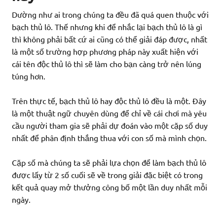
Dường như ai trong chúng ta đều đã quá quen thuộc với
bạch thủ lô. Thế nhưng khi để nhắc lại bạch thủ lô là gì
thì không phải bất cứ ai cũng có thể giải đáp được, nhất
là một số trường hợp phương pháp này xuất hiện với
cái tên độc thủ lô thì sẽ làm cho bạn càng trở nên lúng
túng hơn.
Trên thực tế, bạch thủ lô hay độc thủ lô đều là một. Đây
là một thuật ngữ chuyên dùng để chỉ về cái chơi mà yêu
cầu người tham gia sẽ phải dự đoán vào một cặp số duy
nhất để phân định thắng thua với con số mà mình chọn.
Cặp số mà chúng ta sẽ phải lựa chọn để làm bạch thủ lô
được lấy từ 2 số cuối sẽ về trong giải đặc biệt có trong
kết quả quay mở thưởng công bố một lần duy nhất mỗi
ngày.