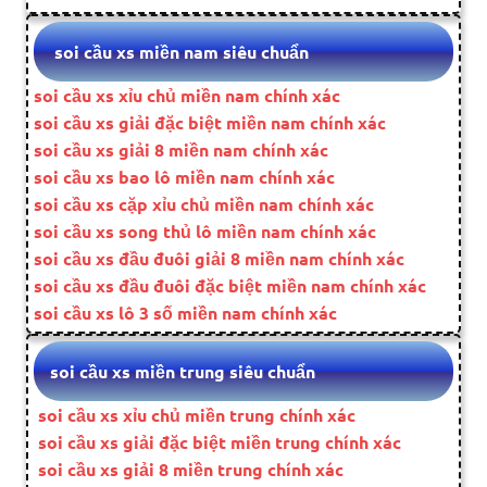
soi cầu xs miền nam siêu chuẩn
soi cầu xs xỉu chủ miền nam chính xác
soi cầu xs giải đặc biệt miền nam chính xác
soi cầu xs giải 8 miền nam chính xác
soi cầu xs bao lô miền nam chính xác
soi cầu xs cặp xỉu chủ miền nam chính xác
soi cầu xs song thủ lô miền nam chính xác
soi cầu xs đầu đuôi giải 8 miền nam chính xác
soi cầu xs đầu đuôi đặc biệt miền nam chính xác
soi cầu xs lô 3 số miền nam chính xác
soi cầu xs miền trung siêu chuẩn
soi cầu xs xỉu chủ miền trung chính xác
soi cầu xs giải đặc biệt miền trung chính xác
soi cầu xs giải 8 miền trung chính xác