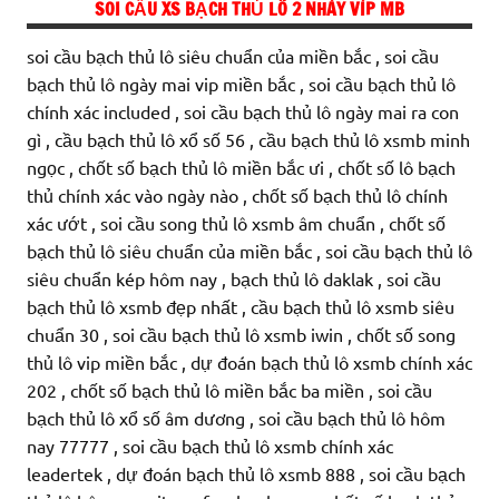
SOI CẦU XS BẠCH THỦ LÔ 2 NHÁY VÍP MB
soi cầu bạch thủ lô siêu chuẩn của miền bắc , soi cầu
bạch thủ lô ngày mai vip miền bắc , soi cầu bạch thủ lô
chính xác included , soi cầu bạch thủ lô ngày mai ra con
gì , cầu bạch thủ lô xổ số 56 , cầu bạch thủ lô xsmb minh
ngọc , chốt số bạch thủ lô miền bắc ưi , chốt số lô bạch
thủ chính xác vào ngày nào , chốt số bạch thủ lô chính
xác ướt , soi cầu song thủ lô xsmb âm chuẩn , chốt số
bạch thủ lô siêu chuẩn của miền bắc , soi cầu bạch thủ lô
siêu chuẩn kép hôm nay , bạch thủ lô daklak , soi cầu
bạch thủ lô xsmb đẹp nhất , cầu bạch thủ lô xsmb siêu
chuẩn 30 , soi cầu bạch thủ lô xsmb iwin , chốt số song
thủ lô vip miền bắc , dự đoán bạch thủ lô xsmb chính xác
202 , chốt số bạch thủ lô miền bắc ba miền , soi cầu
bạch thủ lô xổ số âm dương , soi cầu bạch thủ lô hôm
nay 77777 , soi cầu bạch thủ lô xsmb chính xác
leadertek , dự đoán bạch thủ lô xsmb 888 , soi cầu bạch