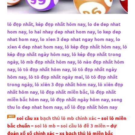
lô đẹp nhất, kép đẹp nhất hôm nay, lo de dep nhat
hom nay, lo hai nhay dep nhat hom nay, lo kep dep
nhat hom nay, lo xien 3 dep nhat ngay hom nay, lo
xien 4 dep nhat hom nay, lô kép đẹp nhất hôm nay, lô
kép đẹp nhất ngày hôm nay, lô kép đẹp nhất trong
ngày, lô mb đẹp nhất hôm nay, lô nào đẹp nhất hôm
nay, lô tô đẹp nhất hôm nay, lô tô đẹp nhất ngày
hôm nay, lô tô đẹp nhất ngày mai, lô tô đẹp nhất
trong ngày, lô xiên 3 đẹp nhất hôm nay, lô xiên đẹp
nhất hôm nay, lô đẹp nhất miền bắc, lô đẹp nhất
miền bắc hôm nay, lô đẹp nhất ngày hôm nay, song
thu lo dep nhat hom nay, số lô đẹp nhất hôm nay
soi cầu xs
bạch thủ lô mb chính xác
– soi lô miền
bắc chuẩn –
soi lô mb
–
soi cầu lô đề 3 miền
– dự
đoán xổ số chính xác – xs bạch thủ lô miền bắc