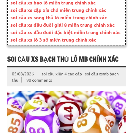
soi cầu xs bao lô miền trung chính xác
soi cầu xs cặp xỉu chủ miền trung chính xác
soi cầu xs song thủ lô miền trung chính xác
soi cầu xs đầu đuôi giải 8 miền trung chính xác
soi cầu xs đầu đuôi đặc biệt miền trung chính xác
soi cầu xs lô 3 số miền trung chính xác
SOI CẦU XS BẠCH THỦ LÔ MB CHÍNH XÁC
05/08/2026
soi cầu xiên 4 cao cấp - soi cầu xsmb bạch
thủ
90 comments