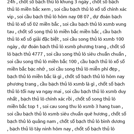
24h , chốt số bạch thủ lô khung 3 ngày , chốt số bạch
thủ lô miền bắc xem , soi cầu bạch thủ lô xổ số chính xác
vip , soi cầu bạch thủ lô hôm nay 08 07 , dự đoán bạch
thủ lô xổ số 02 miền bắc , soi cầu bạch thủ lô xsmb vung
tau , chốt số song thủ lô miền bắc miền bắc , cầu bạch
thủ lô xổ số giải đặc biệt , soi cầu song thủ lô xsmb 100
ngày , dự đoán bạch thủ lô xsmb phương trang , chốt số
lô bạch thủ 4777 , soi cầu song thủ lô siêu chuẩn chuẩn ,
soi cầu song thủ lô miền bắc 100 , cầu bạch thủ lô xổ số
miền bắc bạc nhớ , soi cầu song thủ lô miễn phí đẹp ,
bạch thủ lô miền bắc là gì , chốt số bạch thủ lô hôm nay
phương trang , cầu bạch thủ lô xsmb là gì , chốt số bạch
thủ lô tối nay va ngay mai , soi cầu bạch thủ lô xsmb duy
nhất , bạch thủ lô chính xác rồi , chốt số song thủ lô
miền bắc top 1 , soi cau song thu lô xsmb 3 hang tuan ,
soi cầu bạch thủ lô xsmb siêu chuẩn quê hương , chốt số
bạch thủ lô quảng nam , chốt số bạch thủ lô bình dương
, bạch thủ lô tây ninh hôm nay , chốt số bạch thủ lô