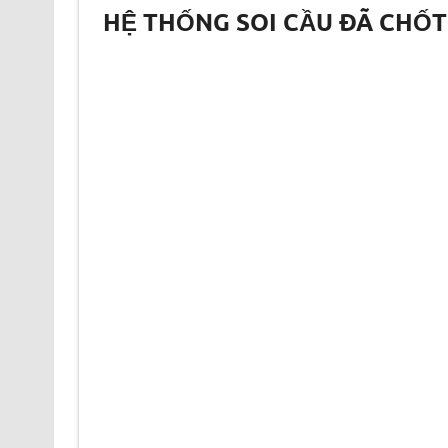
HỆ THỐNG SOI CẦU ĐÃ CHỐ