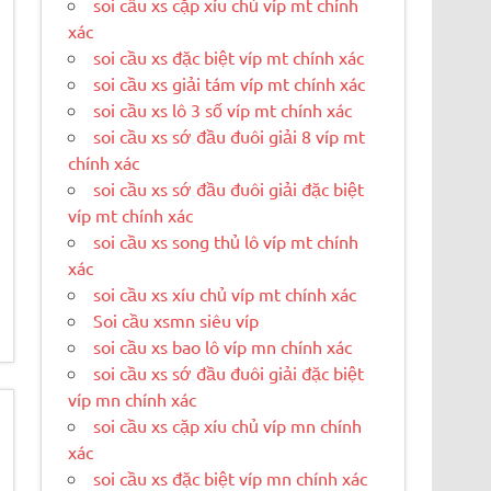
soi cầu xs cặp xíu chủ víp mt chính
xác
soi cầu xs đặc biệt víp mt chính xác
soi cầu xs giải tám víp mt chính xác
soi cầu xs lô 3 số víp mt chính xác
soi cầu xs sớ đầu đuôi giải 8 víp mt
chính xác
soi cầu xs sớ đầu đuôi giải đặc biệt
víp mt chính xác
soi cầu xs song thủ lô víp mt chính
xác
soi cầu xs xíu chủ víp mt chính xác
Soi cầu xsmn siêu víp
soi cầu xs bao lô víp mn chính xác
soi cầu xs sớ đầu đuôi giải đặc biệt
víp mn chính xác
soi cầu xs cặp xíu chủ víp mn chính
xác
soi cầu xs đặc biệt víp mn chính xác