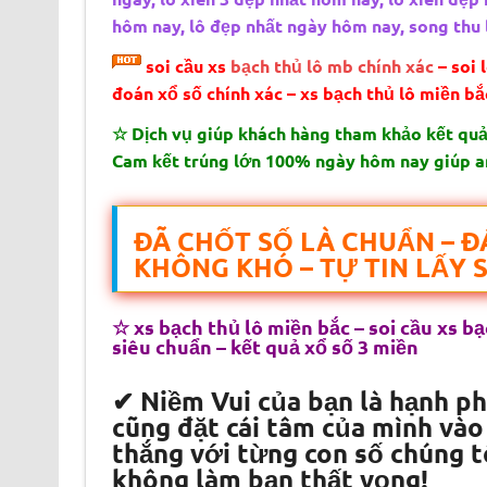
hôm nay, lô đẹp nhất ngày hôm nay, song thu 
soi cầu xs
bạch thủ lô mb chính xác
– soi 
đoán xổ số chính xác – xs bạch thủ lô miền bắ
☆ Dịch vụ giúp khách hàng tham khảo kết quả 
Cam kết trúng lớn 100% ngày hôm nay giúp a
ĐÃ CHỐT SỐ LÀ CHUẨN – Đ
KHÔNG KHÓ – TỰ TIN LẤY 
☆ xs bạch thủ lô miền bắc – soi cầu xs bạc
siêu chuẩn – kết quả xổ số 3 miền
✔ Niềm Vui của bạn là hạnh ph
cũng đặt cái tâm của mình vào
thắng với từng con số chúng tô
không làm bạn thất vọng!