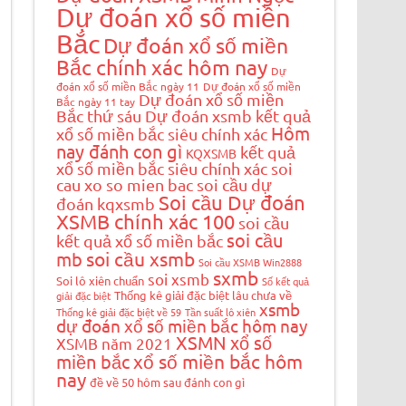
Dự đoán xổ số miền
Bắc
Dự đoán xổ số miền
Bắc chính xác hôm nay
Dự
đoán xổ số miền Bắc ngày 11
Dự đoán xổ số miền
Dự đoán xổ số miền
Bắc ngày 11 tay
Bắc thứ sáu Dự đoán xsmb kết quả
Hôm
xổ số miền bắc siêu chính xác
nay đánh con gì
kết quả
KQXSMB
xổ số miền bắc siêu chính xác
soi
cau xo so mien bac
soi cầu dự
Soi cầu Dự đoán
đoán kqxsmb
XSMB chính xác 100
soi cầu
soi cầu
kết quả xổ số miền bắc
soi cầu xsmb
mb
Soi cầu XSMB Win2888
sxmb
soi xsmb
Soi lô xiên chuẩn
Số kết quả
Thống kê giải đặc biệt lâu chưa về
giải đặc biệt
xsmb
Thống kê giải đặc biệt về 59
Tần suất lô xiên
dự đoán xổ số miền bắc hôm nay
XSMN
xổ số
XSMB năm 2021
xổ số miền bắc hôm
miền bắc
nay
đề về 50 hôm sau đánh con gì