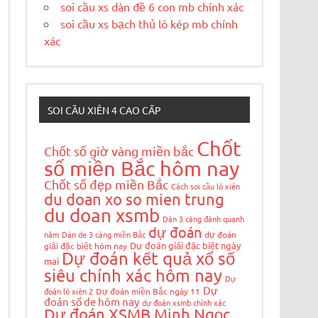
soi cầu xs dàn đề 6 con mb chính xác
soi cầu xs bạch thủ lô kép mb chính
xác
SOI CẦU XIÊN 4 CAO CẤP
Chốt
Chốt số giờ vàng miền bắc
số miền Bắc hôm nay
Chốt số đẹp miền Bắc
Cách soi cầu lô xiên
du doan xo so mien trung
du doan xsmb
Dàn 3 càng đánh quanh
dự đoán
năm
Dàn de 3 càng miền Bắc
dự đoán
Dự đoán giải đặc biệt ngày
giải đặc biệt hôm nay
Dự đoán kết quả xổ số
mai
siêu chính xác hôm nay
Dự
Dự
đoán lô xiên 2
Dự đoán miền Bắc ngày 11
đoán số de hôm nay
dự đoán xsmb chính xác
Dự đoán XSMB Minh Ngọc