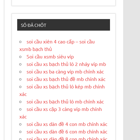
SỐ ĐÃ CHỐT
soi cầu xiên 4 cao cấp – soi cầu
xsmb bạch thủ
Soi cầu xsmb siêu víp
soi cầu xs bạch thủ lô 2 nháy víp mb
soi cầu xs ba càng víp mb chính xác
soi cầu xs bạch thủ đề mb chính xác
soi cầu xs bạch thủ lô kép mb chính
xác
soi cầu xs bạch thủ lô mb chính xác
soi cầu xs cặp 3 càng víp mb chính
xác
soi cầu xs dàn đề 4 con mb chính xác
soi cầu xs dàn đề 6 con mb chính xác
soi cầu xs dàn đề 8 con mb chính xác