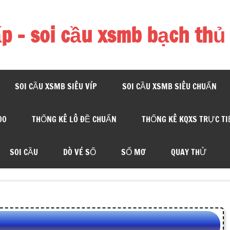
ấp – soi cầu xsmb bạch thủ
SOI CẦU XSMB SIÊU VÍP
SOI CẦU XSMB SIÊU CHUẨN
00
THỐNG KÊ LÔ ĐỀ CHUẨN
THỐNG KÊ KQXS TRỰC TI
SOI CẦU
DÒ VÉ SỐ
SỔ MƠ
QUAY THỬ