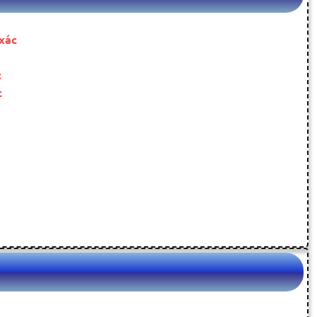
 xác
c
c