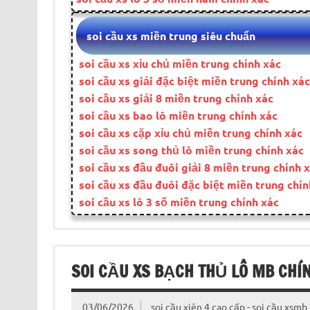
soi cầu xs miền trung siêu chuẩn
soi cầu xs xỉu chủ miền trung chính xác
soi cầu xs giải đặc biệt miền trung chính xác
soi cầu xs giải 8 miền trung chính xác
soi cầu xs bao lô miền trung chính xác
soi cầu xs cặp xỉu chủ miền trung chính xác
soi cầu xs song thủ lô miền trung chính xác
soi cầu xs đầu đuôi giải 8 miền trung chính 
soi cầu xs đầu đuôi đặc biệt miền trung chín
soi cầu xs lô 3 số miền trung chính xác
SOI CẦU XS BẠCH THỦ LÔ MB CHÍ
03/06/2026
soi cầu xiên 4 cao cấp - soi cầu xsmb