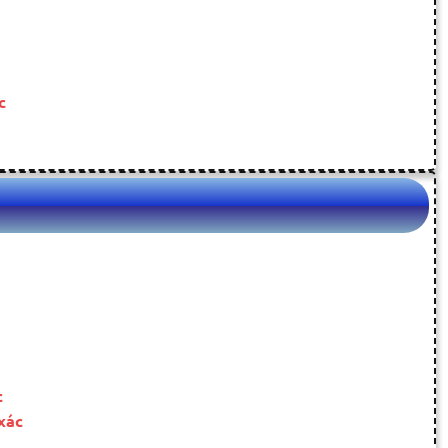
c
c
xác