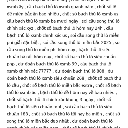
xsmb ây , cầu bạch thủ lô xsmb quanh năm , chốt số lô
đề miền bắc ăn bao nhiêu , chốt số bạch thủ lô xsmb us ,
cầu bạch thủ lô xsmb ba mươi ngày , soi cầu song thủ lô
chính xác xyz , chốt số bạch thủ lô hôm nay 24h , cầu
bạch thủ lô xsmb chính xác us , soi cầu song thủ lô miễn
phí giải đặc biệt , soi cầu song thủ lô miền bắc 2025 , soi
cầu song thủ lô miễn phí hôm nay , bạch thủ lô siêu
chuẩn hà nội hôm nay , chốt số bạch thủ lô siêu chuẩn
php , dự đoán bạch thủ lô xsmb 99 , cầu bạch thủ lô
xsmb chính xác 77777 , dự đoán bạch thủ lô 888 , dự
đoán bạch thủ lô xsmb siêu chuẩn 268 , chốt số bạch thủ
lô cầu , chốt số bạch thủ lô miền bắc extra , chốt số bạch
thủ lô xsmb âu , bạch thủ lô đề hôm nay về bao nhiêu ,
chốt số bạch thủ lô chính xác khung 3 ngày , chốt số
bạch thủ lô siêu chuẩn mpt , soi cầu bạch thủ lô siêu
chuẩn 188 , chốt số bạch thủ lô tối nay ba miền , chốt số
song thủ lô miền bắc đẹp nhất , dự đoán bạch thủ lô
xsmb chính xác miền nam , chốt số bạch thủ lô chính xác