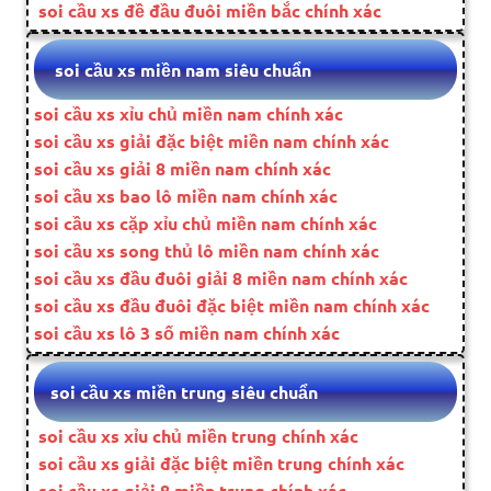
soi cầu xs đề đầu đuôi miền bắc chính xác
soi cầu xs miền nam siêu chuẩn
soi cầu xs xỉu chủ miền nam chính xác
soi cầu xs giải đặc biệt miền nam chính xác
soi cầu xs giải 8 miền nam chính xác
soi cầu xs bao lô miền nam chính xác
soi cầu xs cặp xỉu chủ miền nam chính xác
soi cầu xs song thủ lô miền nam chính xác
soi cầu xs đầu đuôi giải 8 miền nam chính xác
soi cầu xs đầu đuôi đặc biệt miền nam chính xác
soi cầu xs lô 3 số miền nam chính xác
soi cầu xs miền trung siêu chuẩn
soi cầu xs xỉu chủ miền trung chính xác
soi cầu xs giải đặc biệt miền trung chính xác
soi cầu xs giải 8 miền trung chính xác