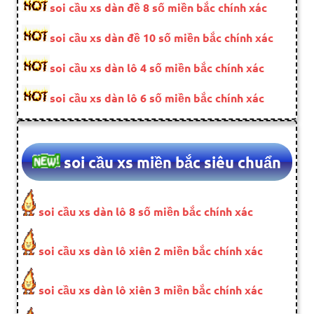
soi cầu xs dàn đề 8 số miền bắc chính xác
soi cầu xs dàn đề 10 số miền bắc chính xác
soi cầu xs dàn lô 4 số miền bắc chính xác
soi cầu xs dàn lô 6 số miền bắc chính xác
soi cầu xs miền bắc siêu chuẩn
soi cầu xs dàn lô 8 số miền bắc chính xác
soi cầu xs dàn lô xiên 2 miền bắc chính xác
soi cầu xs dàn lô xiên 3 miền bắc chính xác