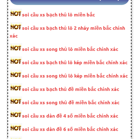
soi cầu xs bạch thủ lô miền bắc
soi cầu xs bạch thủ lô 2 nháy miền bắc chính
xác
soi cầu xs song thủ lô miền bắc chính xác
soi cầu xs bạch thủ lô kép miền bắc chính xác
soi cầu xs song thủ lô kép miền bắc chính xác
soi cầu xs bạch thủ đề miền bắc chính xác
soi cầu xs song thủ đề miền bắc chính xác
soi cầu xs dàn đề 4 số miền bắc chính xác
soi cầu xs dàn đề 6 số miền bắc chính xác