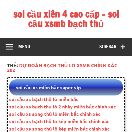
Skip
to
soi cầu xiên 4 cao cấp – soi
content
cầu xsmb bạch thủ
soi cầu xiên 4 cao cấp – soi cầu xsmb bạch thủ
MENU
SIDEBAR
THẺ:
DỰ ĐOÁN BẠCH THỦ LÔ XSMB CHÍNH XÁC
202
soi cầu xs miền bắc super vip
soi cầu xs bạch thủ lô miền bắc
soi cầu xs bạch thủ lô 2 nháy miền bắc chính xác
soi cầu xs song thủ lô miền bắc chính xác
soi cầu xs bạch thủ lô kép miền bắc chính xác
soi cầu xs song thủ lô kép miền bắc chính xác