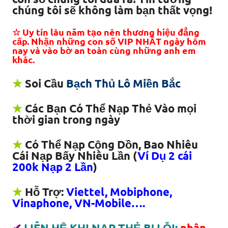
chúng tôi sẽ không làm bạn thất vọng!
☆
Uy tín lâu năm tạo nên thương hiệu đẳng
cấp. Nhận những con số VIP NHẤT ngày hôm
nay và vào bờ an toàn cùng những anh em
khác.
★
Soi Cầu
Bạch Thủ Lô Miền Bắc
★
Các Bạn Có Thể Nạp Thẻ Vào mọi
thời gian trong ngày
★
Có Thể Nạp Cộng Dồn, Bao Nhiêu
Cái Nạp Bấy Nhiêu Lần (
Ví
Dụ 2 cái
200k Nạp 2 Lần
)
★
Hỗ Trợ:
Viettel, Mobiphone,
Vinaphone, VN-Mobile….
✔
LIÊN HỆ KHI NẠP THẺ BỊ LỖI:
nhân