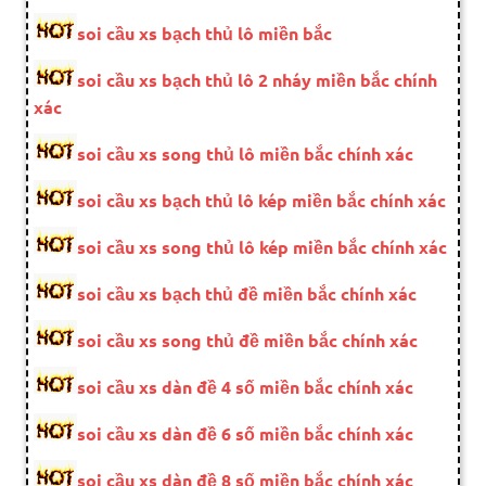
soi cầu xs bạch thủ lô miền bắc
soi cầu xs bạch thủ lô 2 nháy miền bắc chính
xác
soi cầu xs song thủ lô miền bắc chính xác
soi cầu xs bạch thủ lô kép miền bắc chính xác
soi cầu xs song thủ lô kép miền bắc chính xác
soi cầu xs bạch thủ đề miền bắc chính xác
soi cầu xs song thủ đề miền bắc chính xác
soi cầu xs dàn đề 4 số miền bắc chính xác
soi cầu xs dàn đề 6 số miền bắc chính xác
soi cầu xs dàn đề 8 số miền bắc chính xác