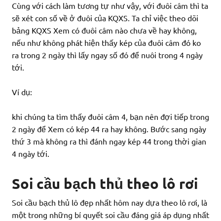
Cùng với cách làm tương tự như vậy, với đuôi câm thì ta
sẽ xét con số về ở đuôi của KQXS. Ta chỉ việc theo dõi
bảng KQXS Xem có đuôi câm nào chưa về hay không,
nếu như không phát hiện thấy kép của đuôi câm đó ko
ra trong 2 ngày thì lấy ngay số đó để nuôi trong 4 ngày
tới.
Ví dụ:
khi chúng ta tìm thấy đuôi câm 4, bạn nên đợi tiếp trong
2 ngày để Xem có kép 44 ra hay không. Bước sang ngày
thứ 3 mà không ra thì đánh ngay kép 44 trong thời gian
4 ngày tới.
Soi cầu bạch thủ theo lô rơi
Soi cầu bạch thủ lô đẹp nhất hôm nay dựa theo lô rơi, là
một trong những bí quyết soi cầu đáng giá áp dụng nhất