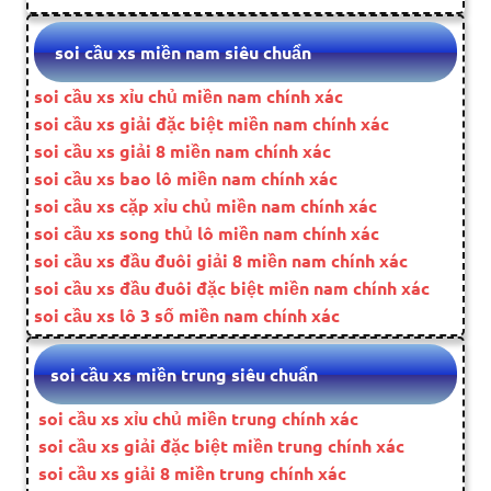
soi cầu xs miền nam siêu chuẩn
soi cầu xs xỉu chủ miền nam chính xác
soi cầu xs giải đặc biệt miền nam chính xác
soi cầu xs giải 8 miền nam chính xác
soi cầu xs bao lô miền nam chính xác
soi cầu xs cặp xỉu chủ miền nam chính xác
soi cầu xs song thủ lô miền nam chính xác
soi cầu xs đầu đuôi giải 8 miền nam chính xác
soi cầu xs đầu đuôi đặc biệt miền nam chính xác
soi cầu xs lô 3 số miền nam chính xác
soi cầu xs miền trung siêu chuẩn
soi cầu xs xỉu chủ miền trung chính xác
soi cầu xs giải đặc biệt miền trung chính xác
soi cầu xs giải 8 miền trung chính xác