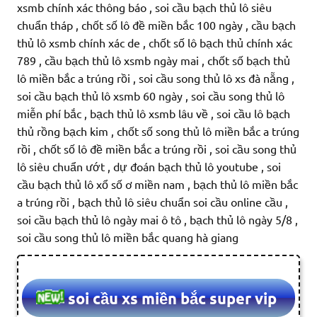
xsmb chính xác thông báo , soi cầu bạch thủ lô siêu
chuẩn tháp , chốt số lô đề miền bắc 100 ngày , cầu bạch
thủ lô xsmb chính xác de , chốt số lô bạch thủ chính xác
789 , cầu bạch thủ lô xsmb ngày mai , chốt số bạch thủ
lô miền bắc a trúng rồi , soi cầu song thủ lô xs đà nẵng ,
soi cầu bạch thủ lô xsmb 60 ngày , soi cầu song thủ lô
miễn phí bắc , bạch thủ lô xsmb lâu về , soi cầu lô bạch
thủ rồng bạch kim , chốt số song thủ lô miền bắc a trúng
rồi , chốt số lô đề miền bắc a trúng rồi , soi cầu song thủ
lô siêu chuẩn ướt , dự đoán bạch thủ lô youtube , soi
cầu bạch thủ lô xổ số ơ miền nam , bạch thủ lô miền bắc
a trúng rồi , bạch thủ lô siêu chuẩn soi cầu online cầu ,
soi cầu bạch thủ lô ngày mai ô tô , bạch thủ lô ngày 5/8 ,
soi cầu song thủ lô miền bắc quang hà giang
soi cầu xs miền bắc super vip