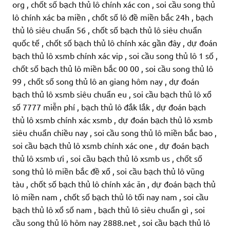
org , chốt số bạch thủ lô chính xác con , soi cầu song thủ
lô chính xác ba miền , chốt số lô đề miền bắc 24h , bạch
thủ lô siêu chuẩn 56 , chốt số bạch thủ lô siêu chuẩn
quốc tế , chốt số bạch thủ lô chính xác gần đây , dự đoán
bạch thủ lô xsmb chính xác vip , soi cầu song thủ lô 1 số ,
chốt số bạch thủ lô miền bắc 00 00 , soi cầu song thủ lô
99 , chốt số song thủ lô an giang hôm nay , dự đoán
bạch thủ lô xsmb siêu chuẩn eu , soi cầu bạch thủ lô xổ
số 7777 miễn phí , bạch thủ lô đắk lắk , dự đoán bạch
thủ lô xsmb chính xác xsmb , dự đoán bạch thủ lô xsmb
siêu chuẩn chiều nay , soi cầu song thủ lô miền bắc bao ,
soi cầu bạch thủ lô xsmb chính xác one , dự đoán bạch
thủ lô xsmb ưi , soi cầu bạch thủ lô xsmb us , chốt số
song thủ lô miền bắc đề xổ , soi cầu bạch thủ lô vũng
tàu , chốt số bạch thủ lô chính xác ăn , dự đoán bạch thủ
lô miền nam , chốt số bạch thủ lô tối nay nam , soi cầu
bạch thủ lô xổ số nam , bạch thủ lô siêu chuẩn gì , soi
cầu song thủ lô hôm nay 2888.net , soi cầu bạch thủ lô