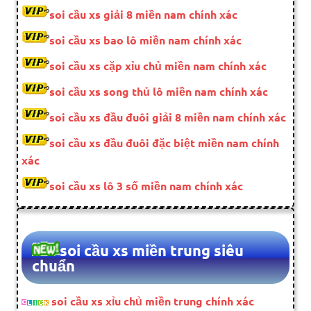
soi cầu xs giải 8 miền nam chính xác
soi cầu xs bao lô miền nam chính xác
soi cầu xs cặp xỉu chủ miền nam chính xác
soi cầu xs song thủ lô miền nam chính xác
soi cầu xs đầu đuôi giải 8 miền nam chính xác
soi cầu xs đầu đuôi đặc biệt miền nam chính
xác
soi cầu xs lô 3 số miền nam chính xác
soi cầu xs miền trung siêu
chuẩn
soi cầu xs xỉu chủ miền trung chính xác