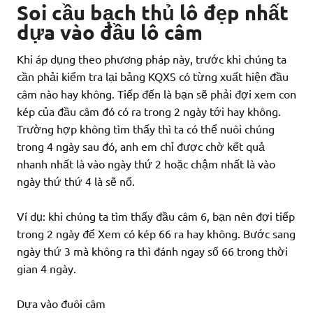
Soi cầu bạch thủ lô đẹp nhất
dựa vào đầu lô câm
Khi áp dụng theo phương pháp này, trước khi chúng ta
cần phải kiểm tra lại bảng KQXS có từng xuất hiện đầu
câm nào hay không. Tiếp đến là bạn sẽ phải đợi xem con
kép của đầu câm đó có ra trong 2 ngày tới hay không.
Trường hợp không tìm thấy thì ta có thể nuôi chúng
trong 4 ngày sau đó, anh em chỉ được chờ kết quả
nhanh nhất là vào ngày thứ 2 hoặc chậm nhất là vào
ngày thứ thứ 4 là sẽ nổ.
Ví dụ: khi chúng ta tìm thấy đầu câm 6, bạn nên đợi tiếp
trong 2 ngày để Xem có kép 66 ra hay không. Bước sang
ngày thứ 3 mà không ra thì đánh ngay số 66 trong thời
gian 4 ngày.
Dựa vào đuôi câm