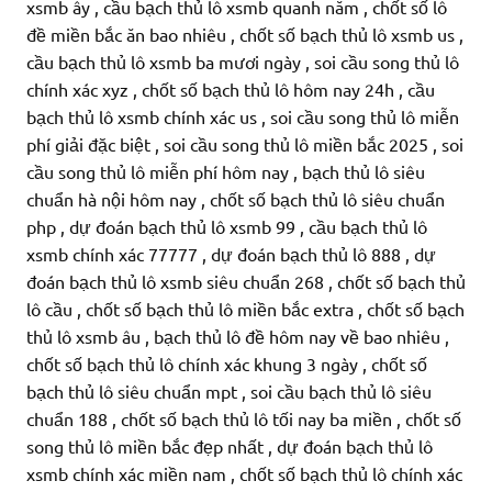
xsmb ây , cầu bạch thủ lô xsmb quanh năm , chốt số lô
đề miền bắc ăn bao nhiêu , chốt số bạch thủ lô xsmb us ,
cầu bạch thủ lô xsmb ba mươi ngày , soi cầu song thủ lô
chính xác xyz , chốt số bạch thủ lô hôm nay 24h , cầu
bạch thủ lô xsmb chính xác us , soi cầu song thủ lô miễn
phí giải đặc biệt , soi cầu song thủ lô miền bắc 2025 , soi
cầu song thủ lô miễn phí hôm nay , bạch thủ lô siêu
chuẩn hà nội hôm nay , chốt số bạch thủ lô siêu chuẩn
php , dự đoán bạch thủ lô xsmb 99 , cầu bạch thủ lô
xsmb chính xác 77777 , dự đoán bạch thủ lô 888 , dự
đoán bạch thủ lô xsmb siêu chuẩn 268 , chốt số bạch thủ
lô cầu , chốt số bạch thủ lô miền bắc extra , chốt số bạch
thủ lô xsmb âu , bạch thủ lô đề hôm nay về bao nhiêu ,
chốt số bạch thủ lô chính xác khung 3 ngày , chốt số
bạch thủ lô siêu chuẩn mpt , soi cầu bạch thủ lô siêu
chuẩn 188 , chốt số bạch thủ lô tối nay ba miền , chốt số
song thủ lô miền bắc đẹp nhất , dự đoán bạch thủ lô
xsmb chính xác miền nam , chốt số bạch thủ lô chính xác