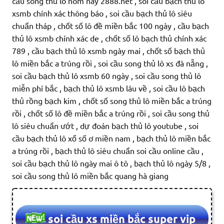
cầu song thủ lô hôm nay 2888.net , soi cầu bạch thủ lô
xsmb chính xác thông báo , soi cầu bạch thủ lô siêu
chuẩn tháp , chốt số lô đề miền bắc 100 ngày , cầu bạch
thủ lô xsmb chính xác de , chốt số lô bạch thủ chính xác
789 , cầu bạch thủ lô xsmb ngày mai , chốt số bạch thủ
lô miền bắc a trúng rồi , soi cầu song thủ lô xs đà nẵng ,
soi cầu bạch thủ lô xsmb 60 ngày , soi cầu song thủ lô
miễn phí bắc , bạch thủ lô xsmb lâu về , soi cầu lô bạch
thủ rồng bạch kim , chốt số song thủ lô miền bắc a trúng
rồi , chốt số lô đề miền bắc a trúng rồi , soi cầu song thủ
lô siêu chuẩn ướt , dự đoán bạch thủ lô youtube , soi
cầu bạch thủ lô xổ số ơ miền nam , bạch thủ lô miền bắc
a trúng rồi , bạch thủ lô siêu chuẩn soi cầu online cầu ,
soi cầu bạch thủ lô ngày mai ô tô , bạch thủ lô ngày 5/8 ,
soi cầu song thủ lô miền bắc quang hà giang
soi cầu xs miền bắc super vip