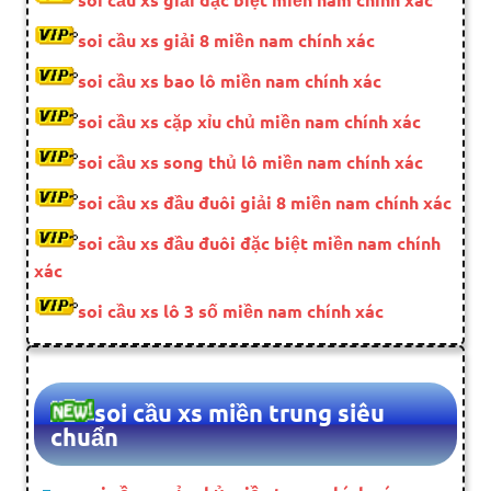
soi cầu xs giải 8 miền nam chính xác
soi cầu xs bao lô miền nam chính xác
soi cầu xs cặp xỉu chủ miền nam chính xác
soi cầu xs song thủ lô miền nam chính xác
soi cầu xs đầu đuôi giải 8 miền nam chính xác
soi cầu xs đầu đuôi đặc biệt miền nam chính
xác
soi cầu xs lô 3 số miền nam chính xác
soi cầu xs miền trung siêu
chuẩn