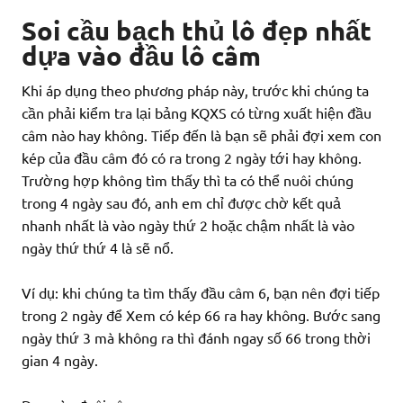
Soi cầu bạch thủ lô đẹp nhất
dựa vào đầu lô câm
Khi áp dụng theo phương pháp này, trước khi chúng ta
cần phải kiểm tra lại bảng KQXS có từng xuất hiện đầu
câm nào hay không. Tiếp đến là bạn sẽ phải đợi xem con
kép của đầu câm đó có ra trong 2 ngày tới hay không.
Trường hợp không tìm thấy thì ta có thể nuôi chúng
trong 4 ngày sau đó, anh em chỉ được chờ kết quả
nhanh nhất là vào ngày thứ 2 hoặc chậm nhất là vào
ngày thứ thứ 4 là sẽ nổ.
Ví dụ: khi chúng ta tìm thấy đầu câm 6, bạn nên đợi tiếp
trong 2 ngày để Xem có kép 66 ra hay không. Bước sang
ngày thứ 3 mà không ra thì đánh ngay số 66 trong thời
gian 4 ngày.