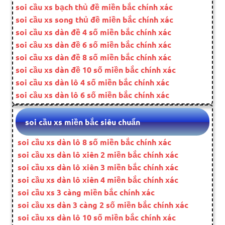
soi cầu xs bạch thủ đề miền bắc chính xác
soi cầu xs song thủ đề miền bắc chính xác
soi cầu xs dàn đề 4 số miền bắc chính xác
soi cầu xs dàn đề 6 số miền bắc chính xác
soi cầu xs dàn đề 8 số miền bắc chính xác
soi cầu xs dàn đề 10 số miền bắc chính xác
soi cầu xs dàn lô 4 số miền bắc chính xác
soi cầu xs dàn lô 6 số miền bắc chính xác
soi cầu xs miền bắc siêu chuẩn
soi cầu xs dàn lô 8 số miền bắc chính xác
soi cầu xs dàn lô xiên 2 miền bắc chính xác
soi cầu xs dàn lô xiên 3 miền bắc chính xác
soi cầu xs dàn lô xiên 4 miền bắc chính xác
soi cầu xs 3 càng miền bắc chính xác
soi cầu xs dàn 3 càng 2 số miền bắc chính xác
soi cầu xs dàn lô 10 số miền bắc chính xác