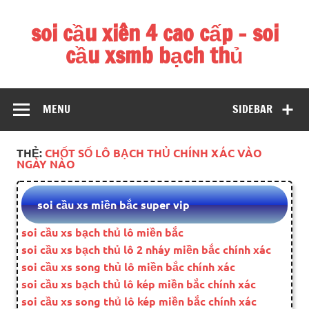
Skip
to
soi cầu xiên 4 cao cấp – soi
content
cầu xsmb bạch thủ
soi cầu xiên 4 cao cấp – soi cầu xsmb bạch thủ
MENU
SIDEBAR
THẺ:
CHỐT SỐ LÔ BẠCH THỦ CHÍNH XÁC VÀO
NGÀY NÀO
soi cầu xs miền bắc super vip
soi cầu xs bạch thủ lô miền bắc
soi cầu xs bạch thủ lô 2 nháy miền bắc chính xác
soi cầu xs song thủ lô miền bắc chính xác
soi cầu xs bạch thủ lô kép miền bắc chính xác
soi cầu xs song thủ lô kép miền bắc chính xác