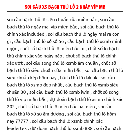
SOI CẦU XS BẠCH THỦ LÔ 2 NHÁY VÍP MB
soi cầu bạch thủ lô siêu chuẩn của miền bắc , soi cầu
bạch thủ lô ngày mai vip miền bắc , soi cầu bạch thủ lô
chính xác included , soi cầu bạch thủ lô ngày mai ra con
gì , cầu bạch thủ lô xổ số 56 , cầu bạch thủ lô xsmb minh
ngọc , chốt số bạch thủ lô miền bắc ưi , chốt số lô bạch
thủ chính xác vào ngày nào , chốt số bạch thủ lô chính
xác ướt , soi cầu song thủ lô xsmb âm chuẩn , chốt số
bạch thủ lô siêu chuẩn của miền bắc , soi cầu bạch thủ lô
siêu chuẩn kép hôm nay , bạch thủ lô daklak , soi cầu
bạch thủ lô xsmb đẹp nhất , cầu bạch thủ lô xsmb siêu
chuẩn 30 , soi cầu bạch thủ lô xsmb iwin , chốt số song
thủ lô vip miền bắc , dự đoán bạch thủ lô xsmb chính xác
202 , chốt số bạch thủ lô miền bắc ba miền , soi cầu
bạch thủ lô xổ số âm dương , soi cầu bạch thủ lô hôm
nay 77777 , soi cầu bạch thủ lô xsmb chính xác
leadertek , dự đoán bạch thủ lô xsmb 888 , soi cầu bạch