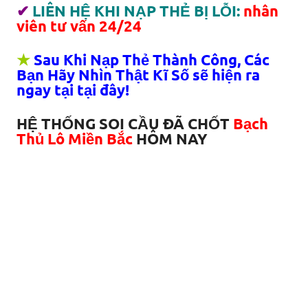
✔
LIÊN HỆ KHI NẠP THẺ BỊ LỖI:
nhân
viên tư vấn 24/24
★
Sau Khi Nạp Thẻ Thành Công, Các
Bạn Hãy Nhìn Thật Kĩ Số sẽ hiện ra
ngay tại tại đây!
HỆ THỐNG SOI CẦU ĐÃ CHỐT
Bạch
Thủ Lô Miền Bắc
HÔM NAY