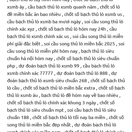
xsmb ây , cầu bạch thủ lô xsmb quanh năm , chốt số lô
đề miền bắc ăn bao nhiêu , chốt số bạch thủ lô xsmb us ,
cầu bạch thủ lô xsmb ba mươi ngày , soi cầu song thủ lô
chính xác xyz , chốt số bạch thủ lô hôm nay 24h , cầu
bạch thủ lô xsmb chính xác us , soi cầu song thủ lô miễn
phí giải đặc biệt , soi cầu song thủ lô miền bắc 2025 , soi
cầu song thủ lô miễn phí hôm nay , bạch thủ lô siêu
chuẩn hà nội hôm nay , chốt số bạch thủ lô siêu chuẩn
php , dự đoán bạch thủ lô xsmb 99 , cầu bạch thủ lô
xsmb chính xác 77777 , dự đoán bạch thủ lô 888 , dự
đoán bạch thủ lô xsmb siêu chuẩn 268 , chốt số bạch thủ
lô cầu , chốt số bạch thủ lô miền bắc extra , chốt số bạch
thủ lô xsmb âu , bạch thủ lô đề hôm nay về bao nhiêu ,
chốt số bạch thủ lô chính xác khung 3 ngày , chốt số
bạch thủ lô siêu chuẩn mpt , soi cầu bạch thủ lô siêu
chuẩn 188 , chốt số bạch thủ lô tối nay ba miền , chốt số
song thủ lô miền bắc đẹp nhất , dự đoán bạch thủ lô
xsmb chính xác miền nam , chốt số bạch thủ lô chính xác