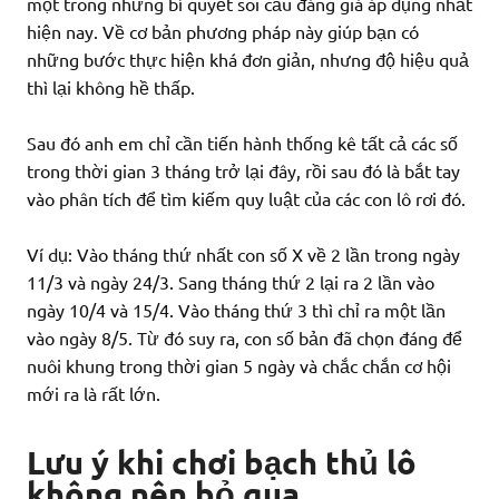
một trong những bí quyết soi cầu đáng giá áp dụng nhất
hiện nay. Về cơ bản phương pháp này giúp bạn có
những bước thực hiện khá đơn giản, nhưng độ hiệu quả
thì lại không hề thấp.
Sau đó anh em chỉ cần tiến hành thống kê tất cả các số
trong thời gian 3 tháng trở lại đây, rồi sau đó là bắt tay
vào phân tích để tìm kiếm quy luật của các con lô rơi đó.
Ví dụ: Vào tháng thứ nhất con số X về 2 lần trong ngày
11/3 và ngày 24/3. Sang tháng thứ 2 lại ra 2 lần vào
ngày 10/4 và 15/4. Vào tháng thứ 3 thì chỉ ra một lần
vào ngày 8/5. Từ đó suy ra, con số bản đã chọn đáng để
nuôi khung trong thời gian 5 ngày và chắc chắn cơ hội
mới ra là rất lớn.
Lưu ý khi chơi bạch thủ lô
không nên bỏ qua