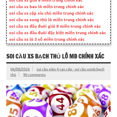
soi cầu xs bao lô miền trung chính xác
soi cầu xs cặp xỉu chủ miền trung chính xác
soi cầu xs song thủ lô miền trung chính xác
soi cầu xs đầu đuôi giải 8 miền trung chính xác
soi cầu xs đầu đuôi đặc biệt miền trung chính xác
soi cầu xs lô 3 số miền trung chính xác
SOI CẦU XS BẠCH THỦ LÔ MB CHÍNH XÁC
06/08/2026
soi cầu xiên 4 cao cấp - soi cầu xsmb bạch
thủ
90 comments