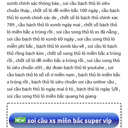
xsmb chính xác thông báo , soi cầu bạch thủ lô siêu
chuẩn tháp , chốt số lô đề miền bắc 100 ngày , cầu bạch
thủ lô xsmb chính xác de , chốt số lô bạch thủ chính xác
789 , cầu bạch thủ lô xsmb ngày mai , chốt số bạch thủ
lô miền bắc a trúng rồi , soi cầu song thủ lô xs đà nẵng ,
soi cầu bạch thủ lô xsmb 60 ngày , soi cầu song thủ lô
miễn phí bắc , bạch thủ lô xsmb lâu về , soi cầu lô bạch
thủ rồng bạch kim , chốt số song thủ lô miền bắc a trúng
rồi , chốt số lô đề miền bắc a trúng rồi , soi cầu song thủ
lô siêu chuẩn ướt , dự đoán bạch thủ lô youtube , soi
cầu bạch thủ lô xổ số ơ miền nam , bạch thủ lô miền bắc
a trúng rồi , bạch thủ lô siêu chuẩn soi cầu online cầu ,
soi cầu bạch thủ lô ngày mai ô tô , bạch thủ lô ngày 5/8 ,
soi cầu song thủ lô miền bắc quang hà giang
soi cầu xs miền bắc super vip