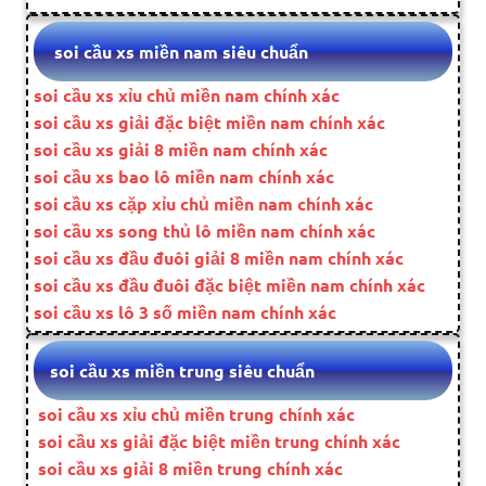
soi cầu xs miền nam siêu chuẩn
soi cầu xs xỉu chủ miền nam chính xác
soi cầu xs giải đặc biệt miền nam chính xác
soi cầu xs giải 8 miền nam chính xác
soi cầu xs bao lô miền nam chính xác
soi cầu xs cặp xỉu chủ miền nam chính xác
soi cầu xs song thủ lô miền nam chính xác
soi cầu xs đầu đuôi giải 8 miền nam chính xác
soi cầu xs đầu đuôi đặc biệt miền nam chính xác
soi cầu xs lô 3 số miền nam chính xác
soi cầu xs miền trung siêu chuẩn
soi cầu xs xỉu chủ miền trung chính xác
soi cầu xs giải đặc biệt miền trung chính xác
soi cầu xs giải 8 miền trung chính xác