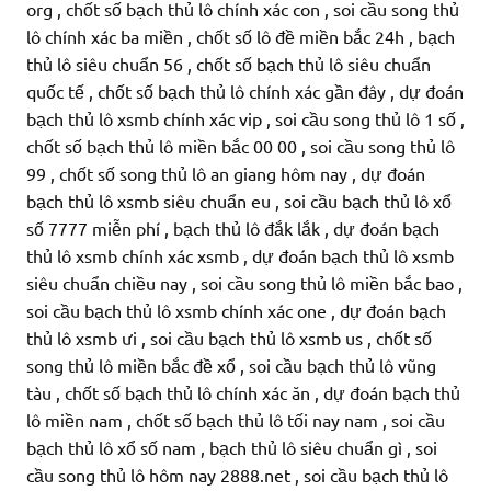
org , chốt số bạch thủ lô chính xác con , soi cầu song thủ
lô chính xác ba miền , chốt số lô đề miền bắc 24h , bạch
thủ lô siêu chuẩn 56 , chốt số bạch thủ lô siêu chuẩn
quốc tế , chốt số bạch thủ lô chính xác gần đây , dự đoán
bạch thủ lô xsmb chính xác vip , soi cầu song thủ lô 1 số ,
chốt số bạch thủ lô miền bắc 00 00 , soi cầu song thủ lô
99 , chốt số song thủ lô an giang hôm nay , dự đoán
bạch thủ lô xsmb siêu chuẩn eu , soi cầu bạch thủ lô xổ
số 7777 miễn phí , bạch thủ lô đắk lắk , dự đoán bạch
thủ lô xsmb chính xác xsmb , dự đoán bạch thủ lô xsmb
siêu chuẩn chiều nay , soi cầu song thủ lô miền bắc bao ,
soi cầu bạch thủ lô xsmb chính xác one , dự đoán bạch
thủ lô xsmb ưi , soi cầu bạch thủ lô xsmb us , chốt số
song thủ lô miền bắc đề xổ , soi cầu bạch thủ lô vũng
tàu , chốt số bạch thủ lô chính xác ăn , dự đoán bạch thủ
lô miền nam , chốt số bạch thủ lô tối nay nam , soi cầu
bạch thủ lô xổ số nam , bạch thủ lô siêu chuẩn gì , soi
cầu song thủ lô hôm nay 2888.net , soi cầu bạch thủ lô