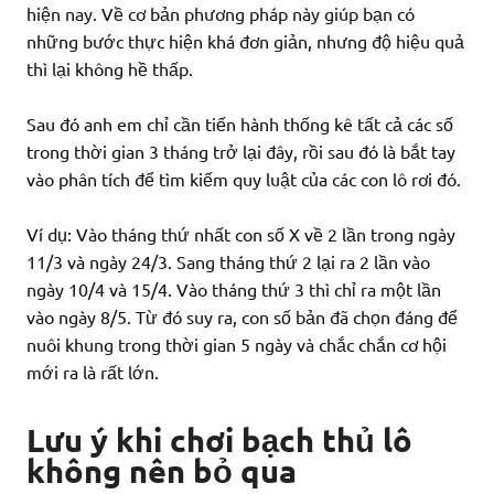
hiện nay. Về cơ bản phương pháp này giúp bạn có
những bước thực hiện khá đơn giản, nhưng độ hiệu quả
thì lại không hề thấp.
Sau đó anh em chỉ cần tiến hành thống kê tất cả các số
trong thời gian 3 tháng trở lại đây, rồi sau đó là bắt tay
vào phân tích để tìm kiếm quy luật của các con lô rơi đó.
Ví dụ: Vào tháng thứ nhất con số X về 2 lần trong ngày
11/3 và ngày 24/3. Sang tháng thứ 2 lại ra 2 lần vào
ngày 10/4 và 15/4. Vào tháng thứ 3 thì chỉ ra một lần
vào ngày 8/5. Từ đó suy ra, con số bản đã chọn đáng để
nuôi khung trong thời gian 5 ngày và chắc chắn cơ hội
mới ra là rất lớn.
Lưu ý khi chơi bạch thủ lô
không nên bỏ qua