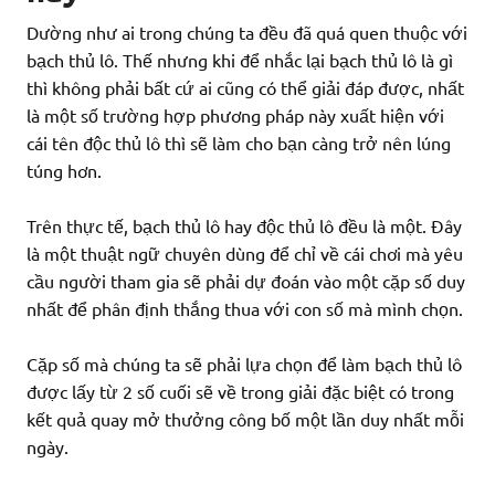
Dường như ai trong chúng ta đều đã quá quen thuộc với
bạch thủ lô. Thế nhưng khi để nhắc lại bạch thủ lô là gì
thì không phải bất cứ ai cũng có thể giải đáp được, nhất
là một số trường hợp phương pháp này xuất hiện với
cái tên độc thủ lô thì sẽ làm cho bạn càng trở nên lúng
túng hơn.
Trên thực tế, bạch thủ lô hay độc thủ lô đều là một. Đây
là một thuật ngữ chuyên dùng để chỉ về cái chơi mà yêu
cầu người tham gia sẽ phải dự đoán vào một cặp số duy
nhất để phân định thắng thua với con số mà mình chọn.
Cặp số mà chúng ta sẽ phải lựa chọn để làm bạch thủ lô
được lấy từ 2 số cuối sẽ về trong giải đặc biệt có trong
kết quả quay mở thưởng công bố một lần duy nhất mỗi
ngày.