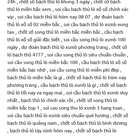
24h , chốt số bạch thủ lô khung 3 ngày , chốt số bạch
thủ lô miền bắc xem , soi cầu bạch thủ lô xổ số chính xác
vip , soi cầu bạch thủ lô hôm nay 08 07 , dự đoán bạch
thủ lô xổ số 02 miền bắc , soi cầu bạch thủ lô xsmb vung
tau , chốt số song thủ lô miền bắc miền bắc , cầu bạch
thủ lô xổ số giải đặc biệt , soi cầu song thủ lô xsmb 100
ngày , dự đoán bạch thủ lô xsmb phương trang , chốt số
lô bạch thủ 4777 , soi cầu song thủ lô siêu chuẩn chuẩn ,
soi cầu song thủ lô miền bắc 100 , cầu bạch thủ lô xổ số
miền bắc bạc nhớ , soi cầu song thủ lô miễn phí đẹp ,
bạch thủ lô miền bắc là gì , chốt số bạch thủ lô hôm nay
phương trang , cầu bạch thủ lô xsmb là gì , chốt số bạch
thủ lô tối nay va ngay mai , soi cầu bạch thủ lô xsmb duy
nhất , bạch thủ lô chính xác rồi , chốt số song thủ lô
miền bắc top 1 , soi cau song thu lô xsmb 3 hang tuan ,
soi cầu bạch thủ lô xsmb siêu chuẩn quê hương , chốt số
bạch thủ lô quảng nam , chốt số bạch thủ lô bình dương
, bạch thủ lô tây ninh hôm nay , chốt số bạch thủ lô