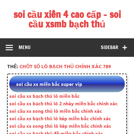
Skip
to
soi cầu xiên 4 cao cấp – soi
content
cầu xsmb bạch thủ
soi cầu xiên 4 cao cấp – soi cầu xsmb bạch thủ
MENU
SIDEBAR
THẺ:
CHỐT SỐ LÔ BẠCH THỦ CHÍNH XÁC 789
soi cầu xs miền bắc super vip
soi cầu xs bạch thủ lô miền bắc
soi cầu xs bạch thủ lô 2 nháy miền bắc chính xác
soi cầu xs song thủ lô miền bắc chính xác
soi cầu xs bạch thủ lô kép miền bắc chính xác
soi cầu xs song thủ lô kép miền bắc chính xác
soi cầu xs bạch thủ đề miền bắc chính xác