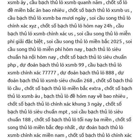
xsmb ây , cầu bạch thủ lô xsmb quanh năm , chốt số lô
đề miền bắc ăn bao nhiêu , chốt số bạch thủ lô xsmb us ,
cầu bạch thủ lô xsmb ba mươi ngày , soi cầu song thủ lô
chính xác xyz , chốt số bạch thủ lô hôm nay 24h , cầu
bạch thủ lô xsmb chính xác us , soi cầu song thủ lô miễn
phí giải đặc biệt , soi cầu song thủ lô miền bắc 2025 , soi
cầu song thủ lô miễn phí hôm nay , bạch thủ lô siêu
chuẩn hà nội hôm nay , chốt số bạch thủ lô siêu chuẩn
php , dự đoán bạch thủ lô xsmb 99 , cầu bạch thủ lô
xsmb chính xác 77777 , dự đoán bạch thủ lô 888 , dự
đoán bạch thủ lô xsmb siêu chuẩn 268 , chốt số bạch thủ
lô cầu , chốt số bạch thủ lô miền bắc extra , chốt số bạch
thủ lô xsmb âu , bạch thủ lô đề hôm nay về bao nhiêu ,
chốt số bạch thủ lô chính xác khung 3 ngày , chốt số
bạch thủ lô siêu chuẩn mpt , soi cầu bạch thủ lô siêu
chuẩn 188 , chốt số bạch thủ lô tối nay ba miền , chốt số
song thủ lô miền bắc đẹp nhất , dự đoán bạch thủ lô
xsmb chính xác miền nam , chốt số bạch thủ lô chính xác