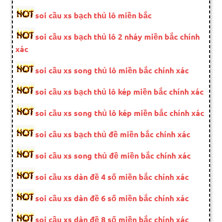
soi cầu xs bạch thủ lô miền bắc
soi cầu xs bạch thủ lô 2 nháy miền bắc chính
xác
soi cầu xs song thủ lô miền bắc chính xác
soi cầu xs bạch thủ lô kép miền bắc chính xác
soi cầu xs song thủ lô kép miền bắc chính xác
soi cầu xs bạch thủ đề miền bắc chính xác
soi cầu xs song thủ đề miền bắc chính xác
soi cầu xs dàn đề 4 số miền bắc chính xác
soi cầu xs dàn đề 6 số miền bắc chính xác
soi cầu xs dàn đề 8 số miền bắc chính xác