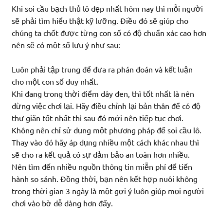
Khi soi cầu bạch thủ lô đẹp nhất hôm nay thì mỗi người
sẽ phải tìm hiểu thật kỹ lưỡng. Điều đó sẽ giúp cho
chúng ta chốt được từng con số có độ chuẩn xác cao hơn
nên sẽ có một số lưu ý như sau:
Luôn phải tập trung để đưa ra phán đoán và kết luận
cho một con số duy nhất.
Khi đang trong thời điểm dây đen, thì tốt nhất là nên
dừng việc chơi lại. Hãy điều chỉnh lại bản thân để có độ
thư giãn tốt nhất thì sau đó mới nên tiếp tục chơi.
Không nên chỉ sử dụng một phương pháp để soi cầu lô.
Thay vào đó hãy áp dụng nhiều một cách khác nhau thì
sẽ cho ra kết quả có sự đảm bảo an toàn hơn nhiều.
Nên tìm đến nhiều nguồn thông tin miễn phí để tiến
hành so sánh. Đồng thời, bạn nên kết hợp nuôi không
trong thời gian 3 ngày là một gợi ý luôn giúp mọi người
chơi vào bờ dễ dàng hơn đấy.