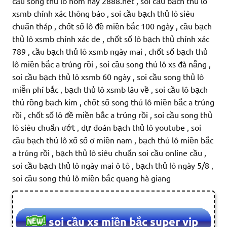
cầu song thủ lô hôm nay 2888.net , soi cầu bạch thủ lô
xsmb chính xác thông báo , soi cầu bạch thủ lô siêu
chuẩn tháp , chốt số lô đề miền bắc 100 ngày , cầu bạch
thủ lô xsmb chính xác de , chốt số lô bạch thủ chính xác
789 , cầu bạch thủ lô xsmb ngày mai , chốt số bạch thủ
lô miền bắc a trúng rồi , soi cầu song thủ lô xs đà nẵng ,
soi cầu bạch thủ lô xsmb 60 ngày , soi cầu song thủ lô
miễn phí bắc , bạch thủ lô xsmb lâu về , soi cầu lô bạch
thủ rồng bạch kim , chốt số song thủ lô miền bắc a trúng
rồi , chốt số lô đề miền bắc a trúng rồi , soi cầu song thủ
lô siêu chuẩn ướt , dự đoán bạch thủ lô youtube , soi
cầu bạch thủ lô xổ số ơ miền nam , bạch thủ lô miền bắc
a trúng rồi , bạch thủ lô siêu chuẩn soi cầu online cầu ,
soi cầu bạch thủ lô ngày mai ô tô , bạch thủ lô ngày 5/8 ,
soi cầu song thủ lô miền bắc quang hà giang
soi cầu xs miền bắc super vip