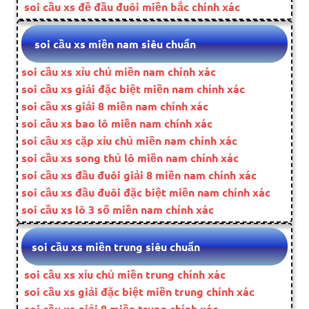
soi cầu xs đề đầu đuôi miền bắc chính xác
soi cầu xs miền nam siêu chuẩn
soi cầu xs xỉu chủ miền nam chính xác
soi cầu xs giải đặc biệt miền nam chính xác
soi cầu xs giải 8 miền nam chính xác
soi cầu xs bao lô miền nam chính xác
soi cầu xs cặp xỉu chủ miền nam chính xác
soi cầu xs song thủ lô miền nam chính xác
soi cầu xs đầu đuôi giải 8 miền nam chính xác
soi cầu xs đầu đuôi đặc biệt miền nam chính xác
soi cầu xs lô 3 số miền nam chính xác
soi cầu xs miền trung siêu chuẩn
soi cầu xs xỉu chủ miền trung chính xác
soi cầu xs giải đặc biệt miền trung chính xác
soi cầu xs giải 8 miền trung chính xác