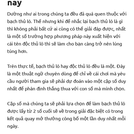
nay
Dường như ai trong chúng ta đều đã quá quen thuộc với
bạch thủ lô. Thế nhưng khi để nhắc lại bạch thủ lô là gì
thì không phải bất cứ ai cũng có thể giải đáp được, nhất
là một số trường hợp phương pháp này xuất hiện với
cái tên độc thủ lô thì sẽ làm cho bạn càng trở nên lúng
túng hơn.
Trên thực tế, bạch thủ lô hay độc thủ lô đều là một. Đây
là một thuật ngữ chuyên dùng để chỉ về cái chơi mà yêu
cầu người tham gia sẽ phải dự đoán vào một cặp số duy
nhất để phân định thắng thua với con số mà mình chọn.
Cặp số mà chúng ta sẽ phải lựa chọn để làm bạch thủ lô
được lấy từ 2 số cuối sẽ về trong giải đặc biệt có trong
kết quả quay mở thưởng công bố một lần duy nhất mỗi
ngày.