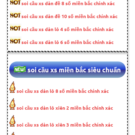
soi cầu xs dàn đề 8 số miền bắc chính xác
soi cầu xs dàn đề 10 số miền bắc chính xác
soi cầu xs dàn lô 4 số miền bắc chính xác
soi cầu xs dàn lô 6 số miền bắc chính xác
soi cầu xs miền bắc siêu chuẩn
soi cầu xs dàn lô 8 số miền bắc chính xác
soi cầu xs dàn lô xiên 2 miền bắc chính xác
soi cầu xs dàn lô xiên 3 miền bắc chính xác