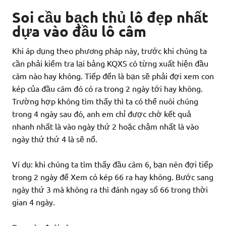
Soi cầu bạch thủ lô đẹp nhất
dựa vào đầu lô câm
Khi áp dụng theo phương pháp này, trước khi chúng ta
cần phải kiểm tra lại bảng KQXS có từng xuất hiện đầu
câm nào hay không. Tiếp đến là bạn sẽ phải đợi xem con
kép của đầu câm đó có ra trong 2 ngày tới hay không.
Trường hợp không tìm thấy thì ta có thể nuôi chúng
trong 4 ngày sau đó, anh em chỉ được chờ kết quả
nhanh nhất là vào ngày thứ 2 hoặc chậm nhất là vào
ngày thứ thứ 4 là sẽ nổ.
Ví dụ: khi chúng ta tìm thấy đầu câm 6, bạn nên đợi tiếp
trong 2 ngày để Xem có kép 66 ra hay không. Bước sang
ngày thứ 3 mà không ra thì đánh ngay số 66 trong thời
gian 4 ngày.