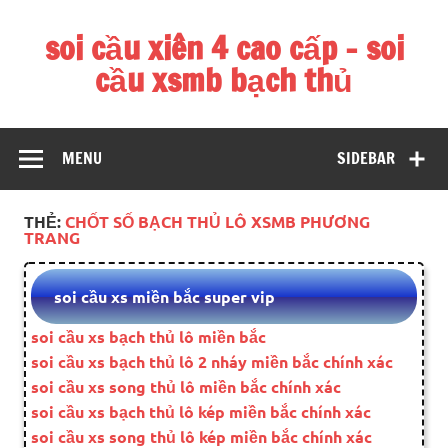
Skip
to
soi cầu xiên 4 cao cấp – soi
content
cầu xsmb bạch thủ
soi cầu xiên 4 cao cấp – soi cầu xsmb bạch thủ
MENU
SIDEBAR
THẺ:
CHỐT SỐ BẠCH THỦ LÔ XSMB PHƯƠNG
TRANG
soi cầu xs miền bắc super vip
soi cầu xs bạch thủ lô miền bắc
soi cầu xs bạch thủ lô 2 nháy miền bắc chính xác
soi cầu xs song thủ lô miền bắc chính xác
soi cầu xs bạch thủ lô kép miền bắc chính xác
soi cầu xs song thủ lô kép miền bắc chính xác