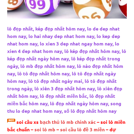
lô đẹp nhất, kép đẹp nhất hôm nay, lo de dep nhat
hom nay, lo hai nhay dep nhat hom nay, lo kep dep
nhat hom nay, lo xien 3 dep nhat ngay hom nay, lo
xien 4 dep nhat hom nay, lô kép đẹp nhất hôm nay, lô
kép đẹp nhất ngày hôm nay, lô kép đẹp nhất trong
ngày, lô mb đẹp nhất hôm nay, lô nào đẹp nhất hôm
nay, lô tô đẹp nhất hôm nay, lô tô đẹp nhất ngày
hôm nay, lô tô đẹp nhất ngày mai, lô tô đẹp nhất
trong ngày, lô xiên 3 đẹp nhất hôm nay, lô xiên đẹp
nhất hôm nay, lô đẹp nhất miền bắc, lô đẹp nhất
miền bắc hôm nay, lô đẹp nhất ngày hôm nay, song
thu lo dep nhat hom nay, số lô đẹp nhất hôm nay
soi cầu xs
bạch thủ lô mb chính xác
– soi lô miền
bắc chuẩn –
soi lô mb
–
soi cầu lô đề 3 miền
– dự