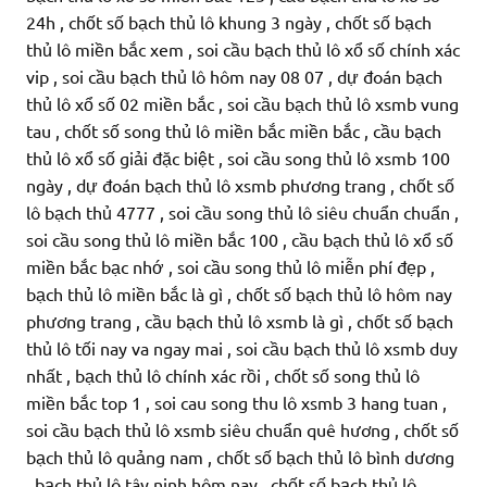
24h , chốt số bạch thủ lô khung 3 ngày , chốt số bạch
thủ lô miền bắc xem , soi cầu bạch thủ lô xổ số chính xác
vip , soi cầu bạch thủ lô hôm nay 08 07 , dự đoán bạch
thủ lô xổ số 02 miền bắc , soi cầu bạch thủ lô xsmb vung
tau , chốt số song thủ lô miền bắc miền bắc , cầu bạch
thủ lô xổ số giải đặc biệt , soi cầu song thủ lô xsmb 100
ngày , dự đoán bạch thủ lô xsmb phương trang , chốt số
lô bạch thủ 4777 , soi cầu song thủ lô siêu chuẩn chuẩn ,
soi cầu song thủ lô miền bắc 100 , cầu bạch thủ lô xổ số
miền bắc bạc nhớ , soi cầu song thủ lô miễn phí đẹp ,
bạch thủ lô miền bắc là gì , chốt số bạch thủ lô hôm nay
phương trang , cầu bạch thủ lô xsmb là gì , chốt số bạch
thủ lô tối nay va ngay mai , soi cầu bạch thủ lô xsmb duy
nhất , bạch thủ lô chính xác rồi , chốt số song thủ lô
miền bắc top 1 , soi cau song thu lô xsmb 3 hang tuan ,
soi cầu bạch thủ lô xsmb siêu chuẩn quê hương , chốt số
bạch thủ lô quảng nam , chốt số bạch thủ lô bình dương
, bạch thủ lô tây ninh hôm nay , chốt số bạch thủ lô