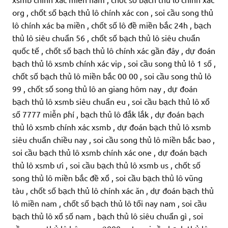
org , chốt số bạch thủ lô chính xác con , soi cầu song thủ
lô chính xác ba miền , chốt số lô đề miền bắc 24h , bạch
thủ lô siêu chuẩn 56 , chốt số bạch thủ lô siêu chuẩn
quốc tế , chốt số bạch thủ lô chính xác gần đây , dự đoán
bạch thủ lô xsmb chính xác vip , soi cầu song thủ lô 1 số ,
chốt số bạch thủ lô miền bắc 00 00 , soi cầu song thủ lô
99 , chốt số song thủ lô an giang hôm nay , dự đoán
bạch thủ lô xsmb siêu chuẩn eu , soi cầu bạch thủ lô xổ
số 7777 miễn phí , bạch thủ lô đắk lắk , dự đoán bạch
thủ lô xsmb chính xác xsmb , dự đoán bạch thủ lô xsmb
siêu chuẩn chiều nay , soi cầu song thủ lô miền bắc bao ,
soi cầu bạch thủ lô xsmb chính xác one , dự đoán bạch
thủ lô xsmb ưi , soi cầu bạch thủ lô xsmb us , chốt số
song thủ lô miền bắc đề xổ , soi cầu bạch thủ lô vũng
tàu , chốt số bạch thủ lô chính xác ăn , dự đoán bạch thủ
lô miền nam , chốt số bạch thủ lô tối nay nam , soi cầu
bạch thủ lô xổ số nam , bạch thủ lô siêu chuẩn gì , soi