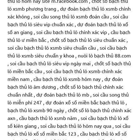
thủ lô hôm nay site m.facebook.com , chốt số bạch thủ
lô xsmb phương trang , dự đoán bạch thủ lô xsmb chính
xác không , soi cầu song thủ lô xsmb đoán cầu , soi cầu
bạch thủ lô siêu vip chuẩn xác , dự đoán bạch thủ lô xổ
số an giang , soi cầu bạch thủ lô chính xác vip , cầu bạch
thủ lô ư miền bắc , chốt số bạch thủ lô siêu chuẩn xác ,
soi cầu bạch thủ lô xsmb siêu chuẩn cầu , soi cầu bạch
thủ lô xsmb siêu chuẩn y khoa , nuôi lô bạch thủ 88.com
, soi cầu bạch thủ lô siêu vip ngày mai , chốt số bạch thủ
lô miền bắc cầu , soi cầu bạch thủ lô xsmb chính xác
miền nam , cầu bạch thủ lô xsmb hôm nay , dự đoán
bạch thủ lô âm dương , chốt số lô bạch thủ chính xác
chuẩn nhất , dự đoán bạch thủ lô mb , soi cầu song thủ
lô miễn phí 247 , dự đoán xổ số miền bắc bạch thủ lô ,
bạch thủ lô xsmb 90 ngày , chốt số lô bạch thủ chính xác
axn , cầu bạch thủ lô xsmb năm , soi cầu bạch thủ lô xổ
số kiên giang , soi cầu bạch thủ lô hôm nay qua , soi cầu
bạch thủ lô xổ số miền bắc 123 , cầu bạch thủ lô xổ số