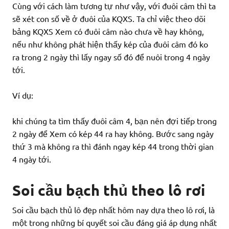
Cùng với cách làm tương tự như vậy, với đuôi câm thì ta
sẽ xét con số về ở đuôi của KQXS. Ta chỉ việc theo dõi
bảng KQXS Xem có đuôi câm nào chưa về hay không,
nếu như không phát hiện thấy kép của đuôi câm đó ko
ra trong 2 ngày thì lấy ngay số đó để nuôi trong 4 ngày
tới.
Ví dụ:
khi chúng ta tìm thấy đuôi câm 4, bạn nên đợi tiếp trong
2 ngày để Xem có kép 44 ra hay không. Bước sang ngày
thứ 3 mà không ra thì đánh ngay kép 44 trong thời gian
4 ngày tới.
Soi cầu bạch thủ theo lô rơi
Soi cầu bạch thủ lô đẹp nhất hôm nay dựa theo lô rơi, là
một trong những bí quyết soi cầu đáng giá áp dụng nhất