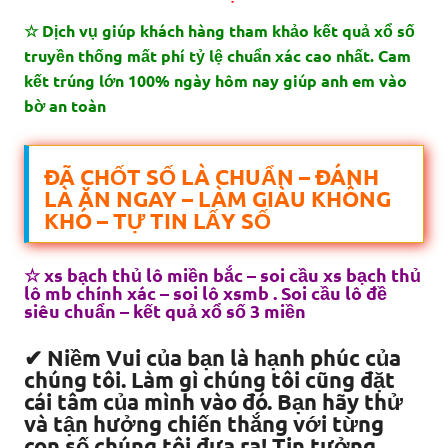
☆ Dịch vụ giúp khách hàng tham khảo kết quả xổ số
truyền thống mất phí tỷ lệ chuẩn xác cao nhất. Cam
kết trúng lớn 100% ngày hôm nay giúp anh em vào
bờ an toàn
ĐÃ CHỐT SỐ LÀ CHUẨN – ĐÁNH
LÀ ĂN NGAY – LÀM GIÀU KHÔNG
KHÓ – TỰ TIN LẤY SỐ
☆ xs bạch thủ lô miền bắc – soi cầu xs bạch thủ
lô mb chính xác – soi lô xsmb . Soi cầu lô đề
siêu chuẩn – kết quả xổ số 3 miền
✔ Niềm Vui của bạn là hạnh phúc của
chúng tôi. Làm gì chúng tôi cũng đặt
cái tâm của mình vào đó. Bạn hãy thử
và tận hưởng chiến thắng với từng
con số chúng tôi đưa ra! Tin tưởng