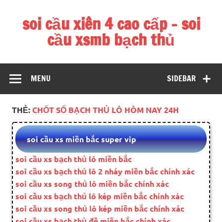
Skip
to
soi cầu xiên 4 cao cấp – soi
content
cầu xsmb bạch thủ
soi cầu xiên 4 cao cấp – soi cầu xsmb bạch thủ
MENU
SIDEBAR
THẺ:
CHỐT SỐ BẠCH THỦ LÔ HÔM NAY 24H
soi cầu xs miền bắc super vip
soi cầu xs bạch thủ lô miền bắc
soi cầu xs bạch thủ lô 2 nháy miền bắc chính xác
soi cầu xs song thủ lô miền bắc chính xác
soi cầu xs bạch thủ lô kép miền bắc chính xác
soi cầu xs song thủ lô kép miền bắc chính xác
soi cầu xs bạch thủ đề miền bắc chính xác