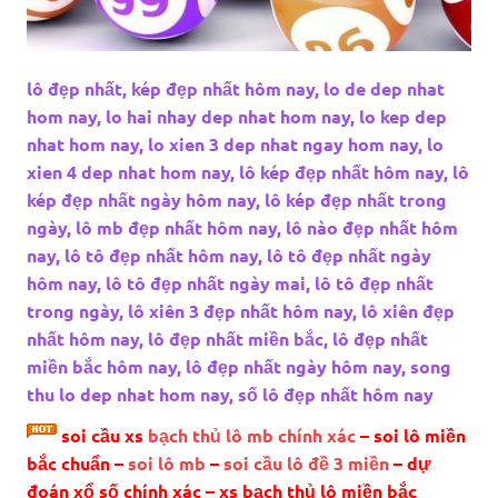
lô đẹp nhất, kép đẹp nhất hôm nay, lo de dep nhat
hom nay, lo hai nhay dep nhat hom nay, lo kep dep
nhat hom nay, lo xien 3 dep nhat ngay hom nay, lo
xien 4 dep nhat hom nay, lô kép đẹp nhất hôm nay, lô
kép đẹp nhất ngày hôm nay, lô kép đẹp nhất trong
ngày, lô mb đẹp nhất hôm nay, lô nào đẹp nhất hôm
nay, lô tô đẹp nhất hôm nay, lô tô đẹp nhất ngày
hôm nay, lô tô đẹp nhất ngày mai, lô tô đẹp nhất
trong ngày, lô xiên 3 đẹp nhất hôm nay, lô xiên đẹp
nhất hôm nay, lô đẹp nhất miền bắc, lô đẹp nhất
miền bắc hôm nay, lô đẹp nhất ngày hôm nay, song
thu lo dep nhat hom nay, số lô đẹp nhất hôm nay
soi cầu xs
bạch thủ lô mb chính xác
– soi lô miền
bắc chuẩn –
soi lô mb
–
soi cầu lô đề 3 miền
– dự
đoán xổ số chính xác – xs bạch thủ lô miền bắc