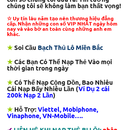
chúng tôi sẽ không làm bạn thất vọng!
☆
Uy tín lâu năm tạo nên thương hiệu đẳng
cấp. Nhận những con số VIP NHẤT ngày hôm
nay và vào bờ an toàn cùng những anh em
khác.
★
Soi Cầu
Bạch Thủ Lô Miền Bắc
★
Các Bạn Có Thể Nạp Thẻ Vào mọi
thời gian trong ngày
★
Có Thể Nạp Cộng Dồn, Bao Nhiêu
Cái Nạp Bấy Nhiêu Lần (
Ví
Dụ 2 cái
200k Nạp 2 Lần
)
★
Hỗ Trợ:
Viettel, Mobiphone,
Vinaphone, VN-Mobile….
✔
LIÊN HỆ KHI NẠP THẺ BỊ LỖI:
nhân