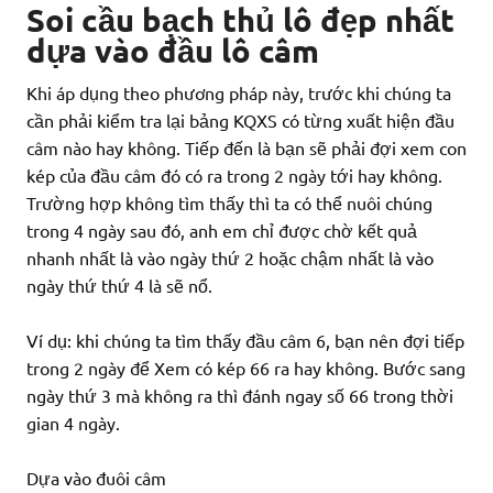
Soi cầu bạch thủ lô đẹp nhất
dựa vào đầu lô câm
Khi áp dụng theo phương pháp này, trước khi chúng ta
cần phải kiểm tra lại bảng KQXS có từng xuất hiện đầu
câm nào hay không. Tiếp đến là bạn sẽ phải đợi xem con
kép của đầu câm đó có ra trong 2 ngày tới hay không.
Trường hợp không tìm thấy thì ta có thể nuôi chúng
trong 4 ngày sau đó, anh em chỉ được chờ kết quả
nhanh nhất là vào ngày thứ 2 hoặc chậm nhất là vào
ngày thứ thứ 4 là sẽ nổ.
Ví dụ: khi chúng ta tìm thấy đầu câm 6, bạn nên đợi tiếp
trong 2 ngày để Xem có kép 66 ra hay không. Bước sang
ngày thứ 3 mà không ra thì đánh ngay số 66 trong thời
gian 4 ngày.
Dựa vào đuôi câm