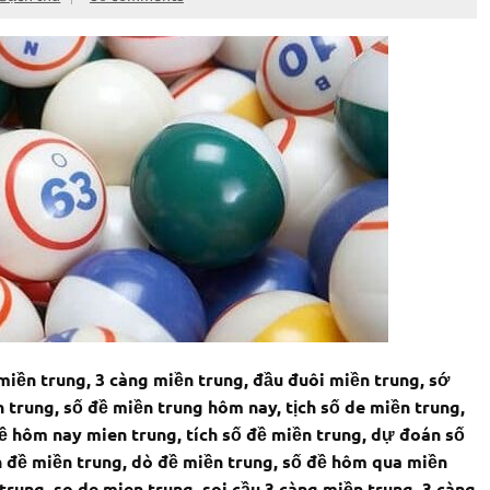
miền trung, 3 càng miền trung, đầu đuôi miền trung, sớ
n trung, số đề miền trung hôm nay, tịch số de miền trung,
đề hôm nay mien trung, tích số đề miền trung, dự đoán số
h đề miền trung, dò đề miền trung, số đề hôm qua miền
trung, so de mien trung, soi cầu 3 càng miền trung, 3 càng