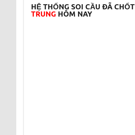
HỆ THỐNG SOI CẦU ĐÃ CHỐ
TRUNG
HÔM NAY