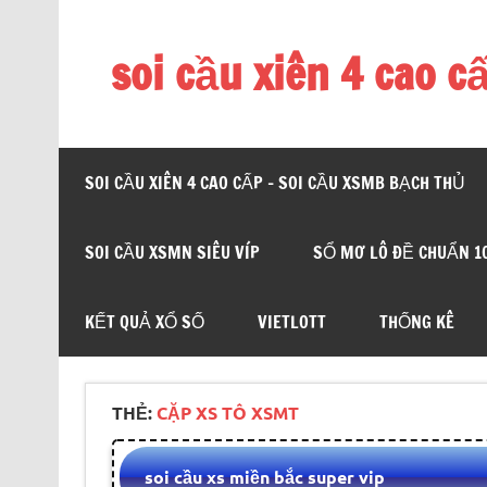
Skip
to
content
soi cầu xiên 4 cao c
soi cầu xiên 4 cao cấp – soi cầu xsmb bạch thủ
SOI CẦU XIÊN 4 CAO CẤP – SOI CẦU XSMB BẠCH THỦ
SOI CẦU XSMN SIÊU VÍP
SỔ MƠ LÔ ĐỀ CHUẨN 1
KẾT QUẢ XỔ SỐ
VIETLOTT
THỐNG KÊ
THẺ:
CẶP XS TÔ XSMT
soi cầu xs miền bắc super vip