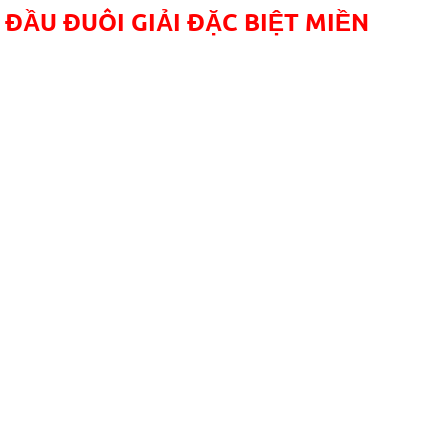
T
ĐẦU ĐUÔI GIẢI ĐẶC BIỆT MIỀN