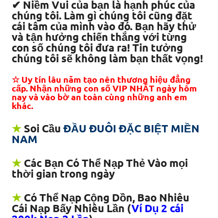
✔ Niềm Vui của bạn là hạnh phúc của
chúng tôi. Làm gì chúng tôi cũng đặt
cái tâm của mình vào đó. Bạn hãy thử
và tận hưởng chiến thắng với từng
con số chúng tôi đưa ra! Tin tưởng
chúng tôi sẽ không làm bạn thất vọng!
☆
Uy tín lâu năm tạo nên thương hiệu đẳng
cấp. Nhận những con số VIP NHẤT ngày hôm
nay và vào bờ an toàn cùng những anh em
khác.
★
Soi Cầu
ĐẦU ĐUÔI ĐẶC BIỆT MIỀN
NAM
★
Các Bạn Có Thể Nạp Thẻ Vào mọi
thời gian trong ngày
★
Có Thể Nạp Cộng Dồn, Bao Nhiêu
Cái Nạp Bấy Nhiêu Lần (
Ví
Dụ 2 cái