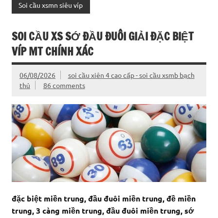
Soi cầu xsmn siêu víp
SOI CẦU XS SỚ ĐẦU ĐUÔI GIẢI ĐẶC BIỆT
VÍP MT CHÍNH XÁC
06/08/2026
soi cầu xiên 4 cao cấp - soi cầu xsmb bạch
thủ
86 comments
đặc biệt miền trung, đầu đuôi miền trung, đề miền
trung, 3 càng miền trung, đầu đuôi miền trung, sớ