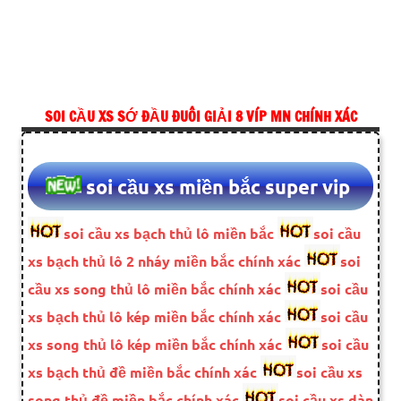
SOI CẦU XS SỚ ĐẦU ĐUÔI GIẢI 8 VÍP MN CHÍNH XÁC
soi cầu xs miền bắc super vip
soi cầu xs bạch thủ lô miền bắc
soi cầu
xs bạch thủ lô 2 nháy miền bắc chính xác
soi
cầu xs song thủ lô miền bắc chính xác
soi cầu
xs bạch thủ lô kép miền bắc chính xác
soi cầu
xs song thủ lô kép miền bắc chính xác
soi cầu
xs bạch thủ đề miền bắc chính xác
soi cầu xs
song thủ đề miền bắc chính xác
soi cầu xs dàn