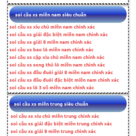
soi cầu xs miền nam siêu chuẩn
soi cầu xs xỉu chủ miền nam chính xác
soi cầu xs giải đặc biệt miền nam chính xác
soi cầu xs giải 8 miền nam chính xác
soi cầu xs bao lô miền nam chính xác
soi cầu xs cặp xỉu chủ miền nam chính xác
soi cầu xs song thủ lô miền nam chính xác
soi cầu xs đầu đuôi giải 8 miền nam chính xác
soi cầu xs đầu đuôi đặc biệt miền nam chính xác
soi cầu xs lô 3 số miền nam chính xác
soi cầu xs miền trung siêu chuẩn
soi cầu xs xỉu chủ miền trung chính xác
soi cầu xs giải đặc biệt miền trung chính xác
soi cầu xs giải 8 miền trung chính xác