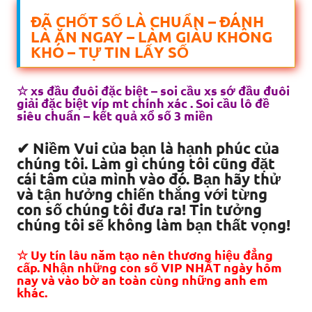
ĐÃ CHỐT SỐ LÀ CHUẨN – ĐÁNH
LÀ ĂN NGAY – LÀM GIÀU KHÔNG
KHÓ – TỰ TIN LẤY SỐ
☆ xs đầu đuôi đặc biệt – soi cầu xs sớ đầu đuôi
giải đặc biệt víp mt chính xác . Soi cầu lô đề
siêu chuẩn – kết quả xổ số 3 miền
✔ Niềm Vui của bạn là hạnh phúc của
chúng tôi. Làm gì chúng tôi cũng đặt
cái tâm của mình vào đó. Bạn hãy thử
và tận hưởng chiến thắng với từng
con số chúng tôi đưa ra! Tin tưởng
chúng tôi sẽ không làm bạn thất vọng!
☆
Uy tín lâu năm tạo nên thương hiệu đẳng
cấp. Nhận những con số VIP NHẤT ngày hôm
nay và vào bờ an toàn cùng những anh em
khác.