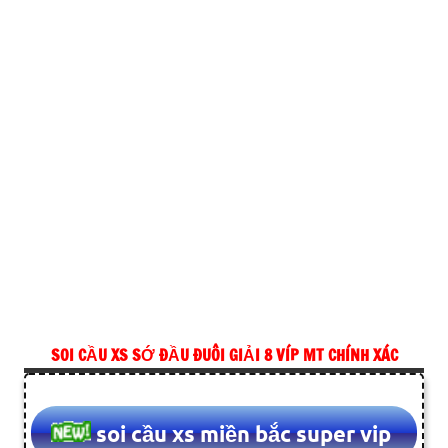
SOI CẦU XS SỚ ĐẦU ĐUÔI GIẢI 8 VÍP MT CHÍNH XÁC
soi cầu xs miền bắc super vip