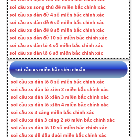
soi cầu xs song thủ đề miền bắc chính xác
soi cầu xs dàn đề 4 số miền bắc chính xác
soi cầu xs dàn đề 6 số miền bắc chính xác
soi cầu xs dàn đề 8 số miền bắc chính xác
soi cầu xs dàn đề 10 số miền bắc chính xác
soi cầu xs dàn lô 4 số miền bắc chính xác
soi cầu xs dàn lô 6 số miền bắc chính xác
soi cầu xs miền bắc siêu chuẩn
soi cầu xs dàn lô 8 số miền bắc chính xác
soi cầu xs dàn lô xiên 2 miền bắc chính xác
soi cầu xs dàn lô xiên 3 miền bắc chính xác
soi cầu xs dàn lô xiên 4 miền bắc chính xác
soi cầu xs 3 càng miền bắc chính xác
soi cầu xs dàn 3 càng 2 số miền bắc chính xác
soi cầu xs dàn lô 10 số miền bắc chính xác
soi cầu xs đề đầu đuôi miền bắc chính xác