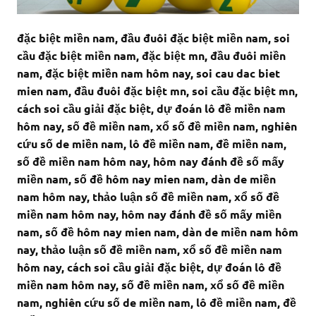
đặc biệt miền nam, đầu đuôi đặc biệt miền nam, soi
cầu đặc biệt miền nam, đặc biệt mn, đầu đuôi miền
nam, đặc biệt miền nam hôm nay, soi cau dac biet
mien nam, đầu đuôi đặc biệt mn, soi cầu đặc biệt mn,
cách soi cầu giải đặc biệt, dự đoán lô đề miền nam
hôm nay, số đề miền nam, xổ số đề miền nam, nghiên
cứu số de miền nam, lô đề miền nam, đề miền nam,
số đề miền nam hôm nay, hôm nay đánh đề số mấy
miền nam, số đề hôm nay mien nam, dàn de miền
nam hôm nay, thảo luận số đề miền nam, xổ số đề
miền nam hôm nay, hôm nay đánh đề số mấy miền
nam, số đề hôm nay mien nam, dàn de miền nam hôm
nay, thảo luận số đề miền nam, xổ số đề miền nam
hôm nay, cách soi cầu giải đặc biệt, dự đoán lô đề
miền nam hôm nay, số đề miền nam, xổ số đề miền
nam, nghiên cứu số de miền nam, lô đề miền nam, đề