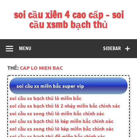
Skip
to
soi cầu xiên 4 cao cấp – soi
content
cầu xsmb bạch thủ
soi cầu xiên 4 cao cấp – soi cầu xsmb bạch thủ
MENU
SIDEBAR
THẺ:
CAP LO MIEN BAC
soi cầu xs miền bắc super vip
soi cầu xs bạch thủ lô miền bắc
soi cầu xs bạch thủ lô 2 nháy miền bắc chính xác
soi cầu xs song thủ lô miền bắc chính xác
soi cầu xs bạch thủ lô kép miền bắc chính xác
soi cầu xs song thủ lô kép miền bắc chính xác
soi cầu xs bạch thủ đề miền bắc chính xác