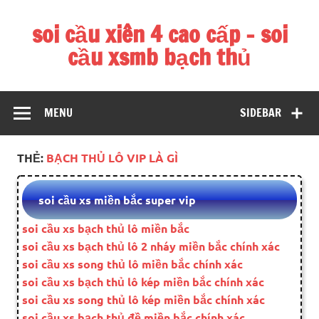
Skip
to
soi cầu xiên 4 cao cấp – soi
content
cầu xsmb bạch thủ
soi cầu xiên 4 cao cấp – soi cầu xsmb bạch thủ
MENU
SIDEBAR
THẺ:
BẠCH THỦ LÔ VIP LÀ GÌ
soi cầu xs miền bắc super vip
soi cầu xs bạch thủ lô miền bắc
soi cầu xs bạch thủ lô 2 nháy miền bắc chính xác
soi cầu xs song thủ lô miền bắc chính xác
soi cầu xs bạch thủ lô kép miền bắc chính xác
soi cầu xs song thủ lô kép miền bắc chính xác
soi cầu xs bạch thủ đề miền bắc chính xác