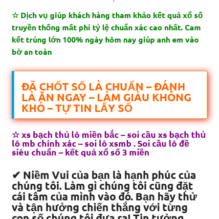
☆ Dịch vụ giúp khách hàng tham khảo kết quả xổ số
truyền thống mất phí tỷ lệ chuẩn xác cao nhất. Cam
kết trúng lớn 100% ngày hôm nay giúp anh em vào
bờ an toàn
ĐÃ CHỐT SỐ LÀ CHUẨN – ĐÁNH
LÀ ĂN NGAY – LÀM GIÀU KHÔNG
KHÓ – TỰ TIN LẤY SỐ
☆ xs bạch thủ lô miền bắc – soi cầu xs bạch thủ
lô mb chính xác – soi lô xsmb . Soi cầu lô đề
siêu chuẩn – kết quả xổ số 3 miền
✔ Niềm Vui của bạn là hạnh phúc của
chúng tôi. Làm gì chúng tôi cũng đặt
cái tâm của mình vào đó. Bạn hãy thử
và tận hưởng chiến thắng với từng
con số chúng tôi đưa ra! Tin tưởng