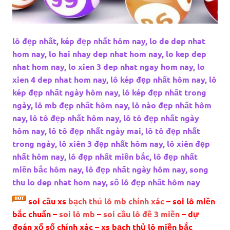
lô đẹp nhất, kép đẹp nhất hôm nay, lo de dep nhat
hom nay, lo hai nhay dep nhat hom nay, lo kep dep
nhat hom nay, lo xien 3 dep nhat ngay hom nay, lo
xien 4 dep nhat hom nay, lô kép đẹp nhất hôm nay, lô
kép đẹp nhất ngày hôm nay, lô kép đẹp nhất trong
ngày, lô mb đẹp nhất hôm nay, lô nào đẹp nhất hôm
nay, lô tô đẹp nhất hôm nay, lô tô đẹp nhất ngày
hôm nay, lô tô đẹp nhất ngày mai, lô tô đẹp nhất
trong ngày, lô xiên 3 đẹp nhất hôm nay, lô xiên đẹp
nhất hôm nay, lô đẹp nhất miền bắc, lô đẹp nhất
miền bắc hôm nay, lô đẹp nhất ngày hôm nay, song
thu lo dep nhat hom nay, số lô đẹp nhất hôm nay
soi cầu xs
bạch thủ lô mb chính xác
– soi lô miền
bắc chuẩn –
soi lô mb
–
soi cầu lô đề 3 miền
– dự
đoán xổ số chính xác – xs bạch thủ lô miền bắc