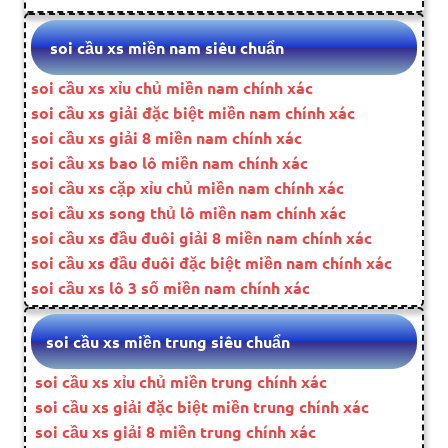
soi cầu xs miền nam siêu chuẩn
soi cầu xs xỉu chủ miền nam chính xác
soi cầu xs giải đặc biệt miền nam chính xác
soi cầu xs giải 8 miền nam chính xác
soi cầu xs bao lô miền nam chính xác
soi cầu xs cặp xỉu chủ miền nam chính xác
soi cầu xs song thủ lô miền nam chính xác
soi cầu xs đầu đuôi giải 8 miền nam chính xác
soi cầu xs đầu đuôi đặc biệt miền nam chính xác
soi cầu xs lô 3 số miền nam chính xác
soi cầu xs miền trung siêu chuẩn
soi cầu xs xỉu chủ miền trung chính xác
soi cầu xs giải đặc biệt miền trung chính xác
soi cầu xs giải 8 miền trung chính xác