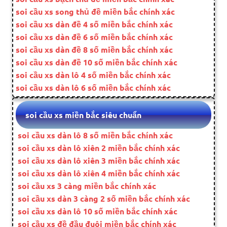
soi cầu xs song thủ đề miền bắc chính xác
soi cầu xs dàn đề 4 số miền bắc chính xác
soi cầu xs dàn đề 6 số miền bắc chính xác
soi cầu xs dàn đề 8 số miền bắc chính xác
soi cầu xs dàn đề 10 số miền bắc chính xác
soi cầu xs dàn lô 4 số miền bắc chính xác
soi cầu xs dàn lô 6 số miền bắc chính xác
soi cầu xs miền bắc siêu chuẩn
soi cầu xs dàn lô 8 số miền bắc chính xác
soi cầu xs dàn lô xiên 2 miền bắc chính xác
soi cầu xs dàn lô xiên 3 miền bắc chính xác
soi cầu xs dàn lô xiên 4 miền bắc chính xác
soi cầu xs 3 càng miền bắc chính xác
soi cầu xs dàn 3 càng 2 số miền bắc chính xác
soi cầu xs dàn lô 10 số miền bắc chính xác
soi cầu xs đề đầu đuôi miền bắc chính xác