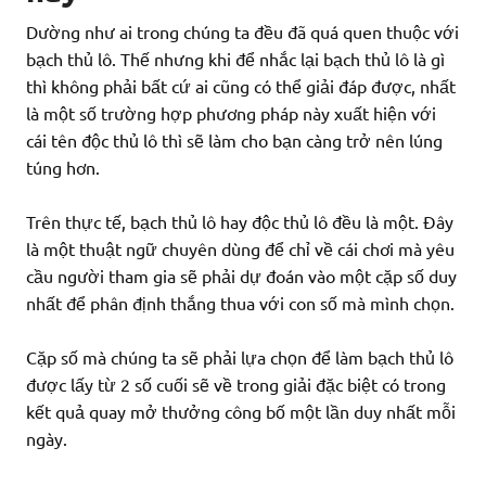
Dường như ai trong chúng ta đều đã quá quen thuộc với
bạch thủ lô. Thế nhưng khi để nhắc lại bạch thủ lô là gì
thì không phải bất cứ ai cũng có thể giải đáp được, nhất
là một số trường hợp phương pháp này xuất hiện với
cái tên độc thủ lô thì sẽ làm cho bạn càng trở nên lúng
túng hơn.
Trên thực tế, bạch thủ lô hay độc thủ lô đều là một. Đây
là một thuật ngữ chuyên dùng để chỉ về cái chơi mà yêu
cầu người tham gia sẽ phải dự đoán vào một cặp số duy
nhất để phân định thắng thua với con số mà mình chọn.
Cặp số mà chúng ta sẽ phải lựa chọn để làm bạch thủ lô
được lấy từ 2 số cuối sẽ về trong giải đặc biệt có trong
kết quả quay mở thưởng công bố một lần duy nhất mỗi
ngày.