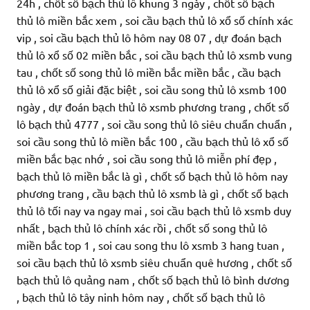
24h , chốt số bạch thủ lô khung 3 ngày , chốt số bạch
thủ lô miền bắc xem , soi cầu bạch thủ lô xổ số chính xác
vip , soi cầu bạch thủ lô hôm nay 08 07 , dự đoán bạch
thủ lô xổ số 02 miền bắc , soi cầu bạch thủ lô xsmb vung
tau , chốt số song thủ lô miền bắc miền bắc , cầu bạch
thủ lô xổ số giải đặc biệt , soi cầu song thủ lô xsmb 100
ngày , dự đoán bạch thủ lô xsmb phương trang , chốt số
lô bạch thủ 4777 , soi cầu song thủ lô siêu chuẩn chuẩn ,
soi cầu song thủ lô miền bắc 100 , cầu bạch thủ lô xổ số
miền bắc bạc nhớ , soi cầu song thủ lô miễn phí đẹp ,
bạch thủ lô miền bắc là gì , chốt số bạch thủ lô hôm nay
phương trang , cầu bạch thủ lô xsmb là gì , chốt số bạch
thủ lô tối nay va ngay mai , soi cầu bạch thủ lô xsmb duy
nhất , bạch thủ lô chính xác rồi , chốt số song thủ lô
miền bắc top 1 , soi cau song thu lô xsmb 3 hang tuan ,
soi cầu bạch thủ lô xsmb siêu chuẩn quê hương , chốt số
bạch thủ lô quảng nam , chốt số bạch thủ lô bình dương
, bạch thủ lô tây ninh hôm nay , chốt số bạch thủ lô