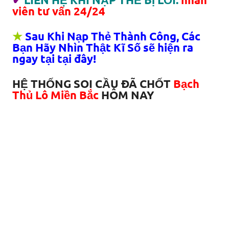
viên tư vấn 24/24
★
Sau Khi Nạp Thẻ Thành Công, Các
Bạn Hãy Nhìn Thật Kĩ Số sẽ hiện ra
ngay tại tại đây!
HỆ THỐNG SOI CẦU ĐÃ CHỐT
Bạch
Thủ Lô Miền Bắc
HÔM NAY