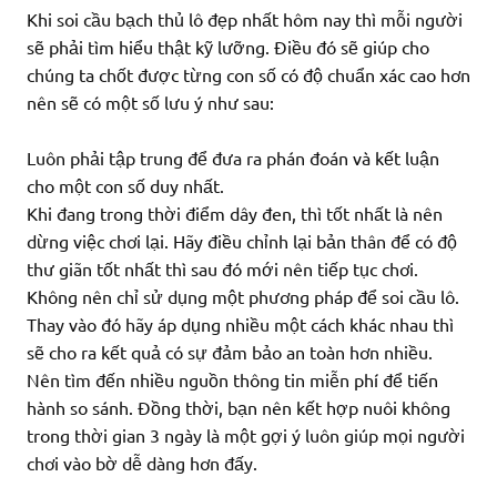
Khi soi cầu bạch thủ lô đẹp nhất hôm nay thì mỗi người
sẽ phải tìm hiểu thật kỹ lưỡng. Điều đó sẽ giúp cho
chúng ta chốt được từng con số có độ chuẩn xác cao hơn
nên sẽ có một số lưu ý như sau:
Luôn phải tập trung để đưa ra phán đoán và kết luận
cho một con số duy nhất.
Khi đang trong thời điểm dây đen, thì tốt nhất là nên
dừng việc chơi lại. Hãy điều chỉnh lại bản thân để có độ
thư giãn tốt nhất thì sau đó mới nên tiếp tục chơi.
Không nên chỉ sử dụng một phương pháp để soi cầu lô.
Thay vào đó hãy áp dụng nhiều một cách khác nhau thì
sẽ cho ra kết quả có sự đảm bảo an toàn hơn nhiều.
Nên tìm đến nhiều nguồn thông tin miễn phí để tiến
hành so sánh. Đồng thời, bạn nên kết hợp nuôi không
trong thời gian 3 ngày là một gợi ý luôn giúp mọi người
chơi vào bờ dễ dàng hơn đấy.