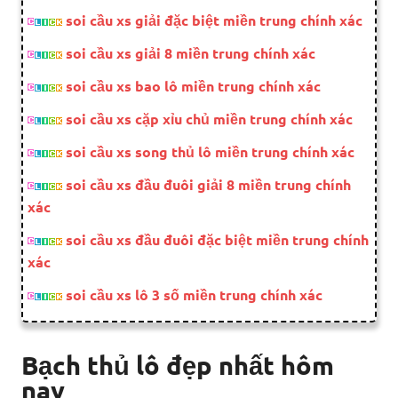
soi cầu xs giải đặc biệt miền trung chính xác
soi cầu xs giải 8 miền trung chính xác
soi cầu xs bao lô miền trung chính xác
soi cầu xs cặp xỉu chủ miền trung chính xác
soi cầu xs song thủ lô miền trung chính xác
soi cầu xs đầu đuôi giải 8 miền trung chính
xác
soi cầu xs đầu đuôi đặc biệt miền trung chính
xác
soi cầu xs lô 3 số miền trung chính xác
Bạch thủ lô đẹp nhất hôm
nay