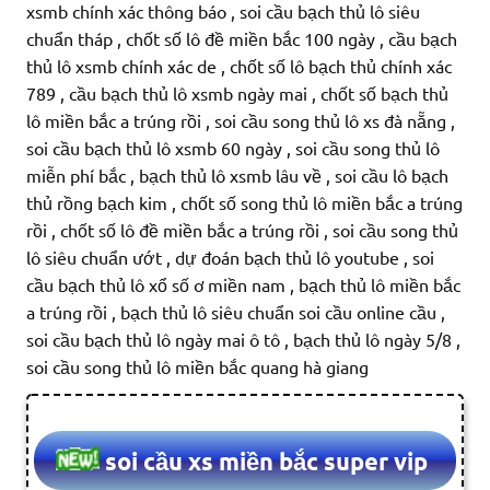
xsmb chính xác thông báo , soi cầu bạch thủ lô siêu
chuẩn tháp , chốt số lô đề miền bắc 100 ngày , cầu bạch
thủ lô xsmb chính xác de , chốt số lô bạch thủ chính xác
789 , cầu bạch thủ lô xsmb ngày mai , chốt số bạch thủ
lô miền bắc a trúng rồi , soi cầu song thủ lô xs đà nẵng ,
soi cầu bạch thủ lô xsmb 60 ngày , soi cầu song thủ lô
miễn phí bắc , bạch thủ lô xsmb lâu về , soi cầu lô bạch
thủ rồng bạch kim , chốt số song thủ lô miền bắc a trúng
rồi , chốt số lô đề miền bắc a trúng rồi , soi cầu song thủ
lô siêu chuẩn ướt , dự đoán bạch thủ lô youtube , soi
cầu bạch thủ lô xổ số ơ miền nam , bạch thủ lô miền bắc
a trúng rồi , bạch thủ lô siêu chuẩn soi cầu online cầu ,
soi cầu bạch thủ lô ngày mai ô tô , bạch thủ lô ngày 5/8 ,
soi cầu song thủ lô miền bắc quang hà giang
soi cầu xs miền bắc super vip