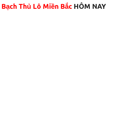
T
Bạch Thủ Lô Miền Bắc
HÔM NAY