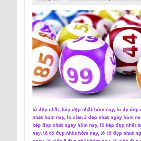
lô đẹp nhất, kép đẹp nhất hôm nay, lo de dep 
nhat hom nay, lo xien 3 dep nhat ngay hom nay
kép đẹp nhất ngày hôm nay, lô kép đẹp nhất 
nay, lô tô đẹp nhất hôm nay, lô tô đẹp nhất n
ngày, lô xiên 3 đẹp nhất hôm nay, lô xiên đẹp