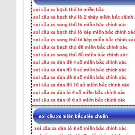
soi cầu xs bạch thủ lô miền bắc
soi cầu xs bạch thủ lô 2 nháy miền bắc chính
soi cầu xs song thủ lô miền bắc chính xác
soi cầu xs bạch thủ lô kép miền bắc chính xá
soi cầu xs song thủ lô kép miền bắc chính xá
soi cầu xs bạch thủ đề miền bắc chính xác
soi cầu xs song thủ đề miền bắc chính xác
soi cầu xs dàn đề 4 số miền bắc chính xác
soi cầu xs dàn đề 6 số miền bắc chính xác
soi cầu xs dàn đề 8 số miền bắc chính xác
soi cầu xs dàn đề 10 số miền bắc chính xác
soi cầu xs dàn lô 4 số miền bắc chính xác
soi cầu xs dàn lô 6 số miền bắc chính xác
soi cầu xs miền bắc siêu chuẩn
soi cầu xs dàn lô 8 số miền bắc chính xác