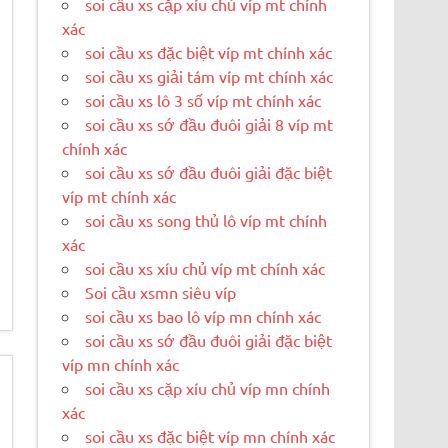
soi cầu xs cặp xíu chủ víp mt chính
xác
soi cầu xs đặc biệt víp mt chính xác
soi cầu xs giải tám víp mt chính xác
soi cầu xs lô 3 số víp mt chính xác
soi cầu xs sớ đầu đuôi giải 8 víp mt
chính xác
soi cầu xs sớ đầu đuôi giải đặc biệt
víp mt chính xác
soi cầu xs song thủ lô víp mt chính
xác
soi cầu xs xíu chủ víp mt chính xác
Soi cầu xsmn siêu víp
soi cầu xs bao lô víp mn chính xác
soi cầu xs sớ đầu đuôi giải đặc biệt
víp mn chính xác
soi cầu xs cặp xíu chủ víp mn chính
xác
soi cầu xs đặc biệt víp mn chính xác