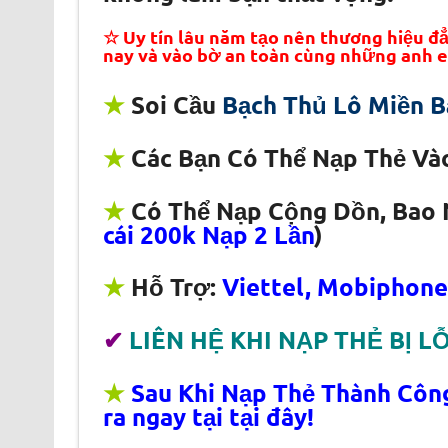
☆
Uy tín lâu năm tạo nên thương hiệu 
nay và vào bờ an toàn cùng những anh 
★
Soi Cầu
Bạch Thủ Lô Miền B
★
Các Bạn Có Thể Nạp Thẻ Vào
★
Có Thể Nạp Cộng Dồn, Bao N
cái 200k Nạp 2 Lần
)
★
Hỗ Trợ:
Viettel, Mobiphone
✔
LIÊN HỆ KHI NẠP THẺ BỊ LỖ
★
Sau Khi Nạp Thẻ Thành Công
ra ngay tại tại đây!