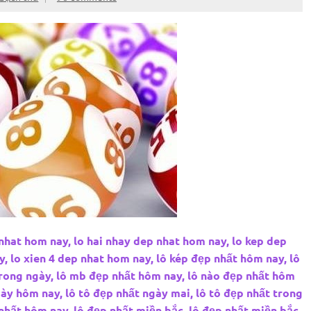
nhat hom nay, lo hai nhay dep nhat hom nay, lo kep dep
, lo xien 4 dep nhat hom nay, lô kép đẹp nhất hôm nay, lô
trong ngày, lô mb đẹp nhất hôm nay, lô nào đẹp nhất hôm
gày hôm nay, lô tô đẹp nhất ngày mai, lô tô đẹp nhất trong
 nhất hôm nay, lô đẹp nhất miền bắc, lô đẹp nhất miền bắc