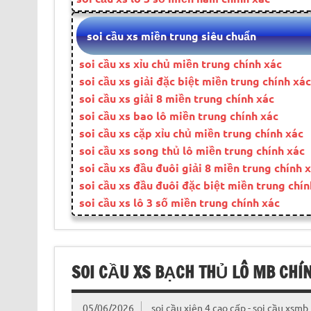
soi cầu xs miền trung siêu chuẩn
soi cầu xs xỉu chủ miền trung chính xác
soi cầu xs giải đặc biệt miền trung chính xác
soi cầu xs giải 8 miền trung chính xác
soi cầu xs bao lô miền trung chính xác
soi cầu xs cặp xỉu chủ miền trung chính xác
soi cầu xs song thủ lô miền trung chính xác
soi cầu xs đầu đuôi giải 8 miền trung chính 
soi cầu xs đầu đuôi đặc biệt miền trung chín
soi cầu xs lô 3 số miền trung chính xác
SOI CẦU XS BẠCH THỦ LÔ MB CHÍ
05/06/2026
soi cầu xiên 4 cao cấp - soi cầu xsmb