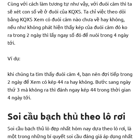
Cùng với cách làm tương tự như vậy, với đuôi câm thì ta
sẽ xét con số về ở đuôi của KQXS. Ta chỉ việc theo dõi
bảng KQXS Xem có đuôi câm nào chưa về hay không,
nếu như không phát hiện thấy kép của đuôi câm đó ko
ra trong 2 ngày thì lấy ngay số đó để nuôi trong 4 ngày
tới.
Ví dụ:
khi chúng ta tìm thấy đuôi câm 4, bạn nên đợi tiếp trong
2 ngày để Xem có kép 44 ra hay không. Bước sang ngày
thứ 3 mà không ra thì đánh ngay kép 44 trong thời gian
4 ngày tới.
Soi cầu bạch thủ theo lô rơi
Soi cầu bạch thủ lô đẹp nhất hôm nay dựa theo lô rơi, là
một trong những bí quyết soi cầu đáng giá áp dụng nhất