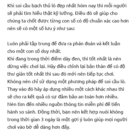
Khi soi cầu bạch thủ lô đẹp nhất hôm nay thì mỗi người
sẽ phải tìm hiểu thật kỹ lưỡng. Điều đó sẽ giúp cho
chúng ta chốt được từng con số có độ chuẩn xác cao hơn
nên sẽ có một số lưu ý như sau:
Luôn phải tập trung để đưa ra phán đoán và kết luận
cho một con số duy nhất.
Khi đang trong thời điểm dây đen, thì tốt nhất là nên
dừng việc chơi lại. Hãy điều chỉnh lại bản thân để có độ
thư giãn tốt nhất thì sau đó mới nên tiếp tục chơi.
Không nên chỉ sử dụng một phương pháp để soi cầu lô.
Thay vào đó hãy áp dụng nhiều một cách khác nhau thì
sẽ cho ra kết quả có sự đảm bảo an toàn hơn nhiều.
Nên tìm đến nhiều nguồn thông tin miễn phí để tiến
hành so sánh. Đồng thời, bạn nên kết hợp nuôi không
trong thời gian 3 ngày là một gợi ý luôn giúp mọi người
chơi vào bờ dễ dàng hơn đấy.