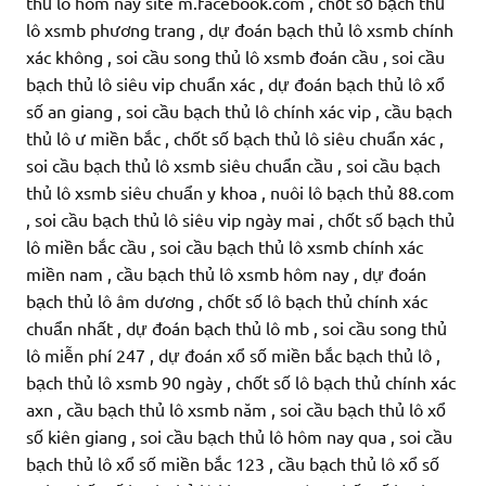
thủ lô hôm nay site m.facebook.com , chốt số bạch thủ
lô xsmb phương trang , dự đoán bạch thủ lô xsmb chính
xác không , soi cầu song thủ lô xsmb đoán cầu , soi cầu
bạch thủ lô siêu vip chuẩn xác , dự đoán bạch thủ lô xổ
số an giang , soi cầu bạch thủ lô chính xác vip , cầu bạch
thủ lô ư miền bắc , chốt số bạch thủ lô siêu chuẩn xác ,
soi cầu bạch thủ lô xsmb siêu chuẩn cầu , soi cầu bạch
thủ lô xsmb siêu chuẩn y khoa , nuôi lô bạch thủ 88.com
, soi cầu bạch thủ lô siêu vip ngày mai , chốt số bạch thủ
lô miền bắc cầu , soi cầu bạch thủ lô xsmb chính xác
miền nam , cầu bạch thủ lô xsmb hôm nay , dự đoán
bạch thủ lô âm dương , chốt số lô bạch thủ chính xác
chuẩn nhất , dự đoán bạch thủ lô mb , soi cầu song thủ
lô miễn phí 247 , dự đoán xổ số miền bắc bạch thủ lô ,
bạch thủ lô xsmb 90 ngày , chốt số lô bạch thủ chính xác
axn , cầu bạch thủ lô xsmb năm , soi cầu bạch thủ lô xổ
số kiên giang , soi cầu bạch thủ lô hôm nay qua , soi cầu
bạch thủ lô xổ số miền bắc 123 , cầu bạch thủ lô xổ số