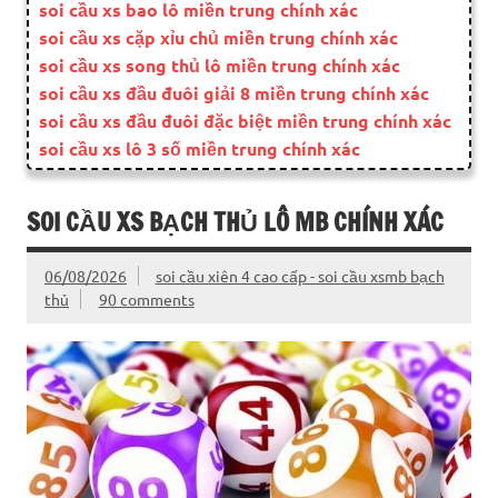
soi cầu xs bao lô miền trung chính xác
soi cầu xs cặp xỉu chủ miền trung chính xác
soi cầu xs song thủ lô miền trung chính xác
soi cầu xs đầu đuôi giải 8 miền trung chính xác
soi cầu xs đầu đuôi đặc biệt miền trung chính xác
soi cầu xs lô 3 số miền trung chính xác
SOI CẦU XS BẠCH THỦ LÔ MB CHÍNH XÁC
06/08/2026
soi cầu xiên 4 cao cấp - soi cầu xsmb bạch
thủ
90 comments