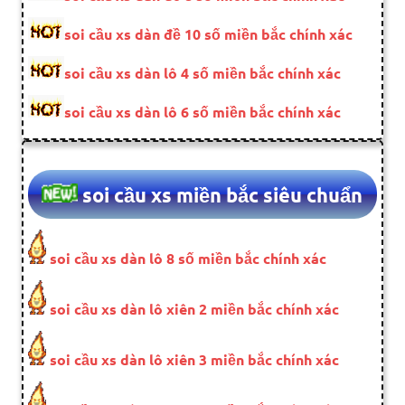
soi cầu xs dàn đề 10 số miền bắc chính xác
soi cầu xs dàn lô 4 số miền bắc chính xác
soi cầu xs dàn lô 6 số miền bắc chính xác
soi cầu xs miền bắc siêu chuẩn
soi cầu xs dàn lô 8 số miền bắc chính xác
soi cầu xs dàn lô xiên 2 miền bắc chính xác
soi cầu xs dàn lô xiên 3 miền bắc chính xác