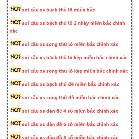
soi cầu xs bạch thủ lô miền bắc
soi cầu xs bạch thủ lô 2 nháy miền bắc chính
xác
soi cầu xs song thủ lô miền bắc chính xác
soi cầu xs bạch thủ lô kép miền bắc chính xác
soi cầu xs song thủ lô kép miền bắc chính xác
soi cầu xs bạch thủ đề miền bắc chính xác
soi cầu xs song thủ đề miền bắc chính xác
soi cầu xs dàn đề 4 số miền bắc chính xác
soi cầu xs dàn đề 6 số miền bắc chính xác
soi cầu xs dàn đề 8 số miền bắc chính xác