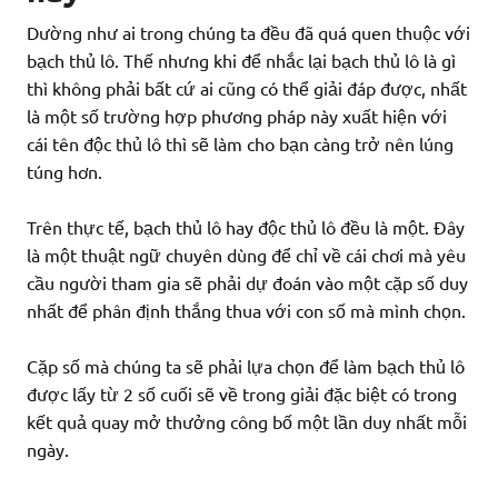
Dường như ai trong chúng ta đều đã quá quen thuộc với
bạch thủ lô. Thế nhưng khi để nhắc lại bạch thủ lô là gì
thì không phải bất cứ ai cũng có thể giải đáp được, nhất
là một số trường hợp phương pháp này xuất hiện với
cái tên độc thủ lô thì sẽ làm cho bạn càng trở nên lúng
túng hơn.
Trên thực tế, bạch thủ lô hay độc thủ lô đều là một. Đây
là một thuật ngữ chuyên dùng để chỉ về cái chơi mà yêu
cầu người tham gia sẽ phải dự đoán vào một cặp số duy
nhất để phân định thắng thua với con số mà mình chọn.
Cặp số mà chúng ta sẽ phải lựa chọn để làm bạch thủ lô
được lấy từ 2 số cuối sẽ về trong giải đặc biệt có trong
kết quả quay mở thưởng công bố một lần duy nhất mỗi
ngày.