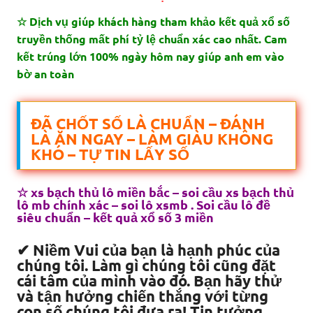
☆ Dịch vụ giúp khách hàng tham khảo kết quả xổ số
truyền thống mất phí tỷ lệ chuẩn xác cao nhất. Cam
kết trúng lớn 100% ngày hôm nay giúp anh em vào
bờ an toàn
ĐÃ CHỐT SỐ LÀ CHUẨN – ĐÁNH
LÀ ĂN NGAY – LÀM GIÀU KHÔNG
KHÓ – TỰ TIN LẤY SỐ
☆ xs bạch thủ lô miền bắc – soi cầu xs bạch thủ
lô mb chính xác – soi lô xsmb . Soi cầu lô đề
siêu chuẩn – kết quả xổ số 3 miền
✔ Niềm Vui của bạn là hạnh phúc của
chúng tôi. Làm gì chúng tôi cũng đặt
cái tâm của mình vào đó. Bạn hãy thử
và tận hưởng chiến thắng với từng
con số chúng tôi đưa ra! Tin tưởng