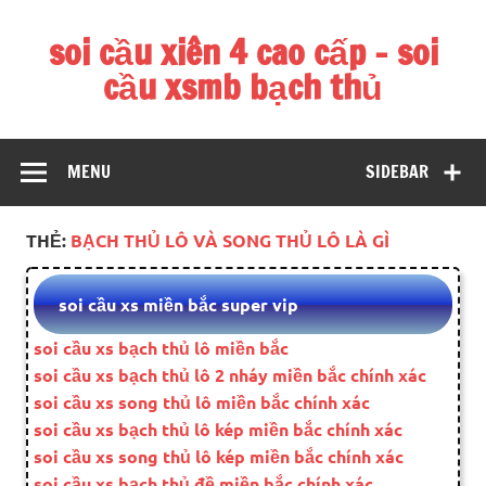
Skip
to
soi cầu xiên 4 cao cấp – soi
content
cầu xsmb bạch thủ
soi cầu xiên 4 cao cấp – soi cầu xsmb bạch thủ
MENU
SIDEBAR
THẺ:
BẠCH THỦ LÔ VÀ SONG THỦ LÔ LÀ GÌ
soi cầu xs miền bắc super vip
soi cầu xs bạch thủ lô miền bắc
soi cầu xs bạch thủ lô 2 nháy miền bắc chính xác
soi cầu xs song thủ lô miền bắc chính xác
soi cầu xs bạch thủ lô kép miền bắc chính xác
soi cầu xs song thủ lô kép miền bắc chính xác
soi cầu xs bạch thủ đề miền bắc chính xác