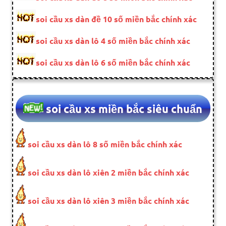
soi cầu xs dàn đề 10 số miền bắc chính xác
soi cầu xs dàn lô 4 số miền bắc chính xác
soi cầu xs dàn lô 6 số miền bắc chính xác
soi cầu xs miền bắc siêu chuẩn
soi cầu xs dàn lô 8 số miền bắc chính xác
soi cầu xs dàn lô xiên 2 miền bắc chính xác
soi cầu xs dàn lô xiên 3 miền bắc chính xác