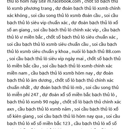
thủ lô hôm nay site m.facebook.com , chốt số bạch thủ
lô xsmb phương trang , dự đoán bạch thủ lô xsmb chính
xác không , soi cầu song thủ lô xsmb đoán cầu , soi cầu
bạch thủ lô siêu vip chuẩn xác , dự đoán bạch thủ lô xổ
số an giang , soi cầu bạch thủ lô chính xác vip , cầu bạch
thủ lô ư miền bắc , chốt số bạch thủ lô siêu chuẩn xác ,
soi cầu bạch thủ lô xsmb siêu chuẩn cầu , soi cầu bạch
thủ lô xsmb siêu chuẩn y khoa , nuôi lô bạch thủ 88.com
, soi cầu bạch thủ lô siêu vip ngày mai , chốt số bạch thủ
lô miền bắc cầu , soi cầu bạch thủ lô xsmb chính xác
miền nam , cầu bạch thủ lô xsmb hôm nay , dự đoán
bạch thủ lô âm dương , chốt số lô bạch thủ chính xác
chuẩn nhất , dự đoán bạch thủ lô mb , soi cầu song thủ
lô miễn phí 247 , dự đoán xổ số miền bắc bạch thủ lô ,
bạch thủ lô xsmb 90 ngày , chốt số lô bạch thủ chính xác
axn , cầu bạch thủ lô xsmb năm , soi cầu bạch thủ lô xổ
số kiên giang , soi cầu bạch thủ lô hôm nay qua , soi cầu
bạch thủ lô xổ số miền bắc 123 , cầu bạch thủ lô xổ số