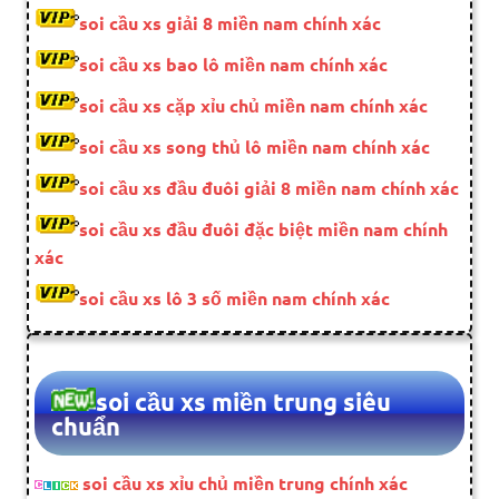
soi cầu xs giải 8 miền nam chính xác
soi cầu xs bao lô miền nam chính xác
soi cầu xs cặp xỉu chủ miền nam chính xác
soi cầu xs song thủ lô miền nam chính xác
soi cầu xs đầu đuôi giải 8 miền nam chính xác
soi cầu xs đầu đuôi đặc biệt miền nam chính
xác
soi cầu xs lô 3 số miền nam chính xác
soi cầu xs miền trung siêu
chuẩn
soi cầu xs xỉu chủ miền trung chính xác