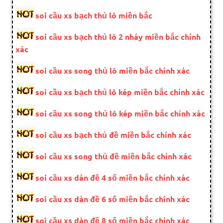
soi cầu xs bạch thủ lô miền bắc
soi cầu xs bạch thủ lô 2 nháy miền bắc chính
xác
soi cầu xs song thủ lô miền bắc chính xác
soi cầu xs bạch thủ lô kép miền bắc chính xác
soi cầu xs song thủ lô kép miền bắc chính xác
soi cầu xs bạch thủ đề miền bắc chính xác
soi cầu xs song thủ đề miền bắc chính xác
soi cầu xs dàn đề 4 số miền bắc chính xác
soi cầu xs dàn đề 6 số miền bắc chính xác
soi cầu xs dàn đề 8 số miền bắc chính xác