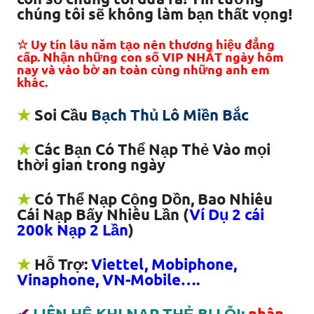
chúng tôi sẽ không làm bạn thất vọng!
☆
Uy tín lâu năm tạo nên thương hiệu đẳng
cấp. Nhận những con số VIP NHẤT ngày hôm
nay và vào bờ an toàn cùng những anh em
khác.
★
Soi Cầu
Bạch Thủ Lô Miền Bắc
★
Các Bạn Có Thể Nạp Thẻ Vào mọi
thời gian trong ngày
★
Có Thể Nạp Cộng Dồn, Bao Nhiêu
Cái Nạp Bấy Nhiêu Lần (
Ví
Dụ 2 cái
200k Nạp 2 Lần
)
★
Hỗ Trợ:
Viettel, Mobiphone,
Vinaphone, VN-Mobile….
✔
LIÊN HỆ KHI NẠP THẺ BỊ LỖI:
nhân