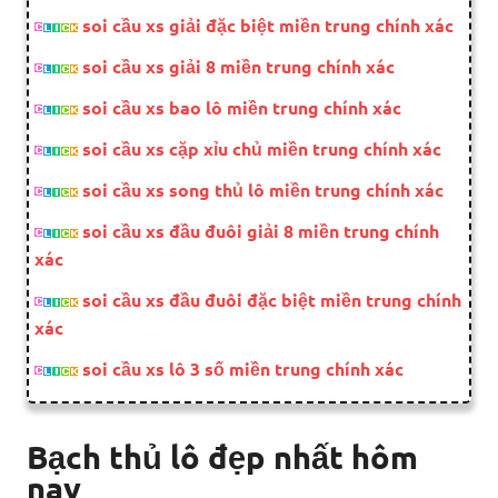
soi cầu xs giải đặc biệt miền trung chính xác
soi cầu xs giải 8 miền trung chính xác
soi cầu xs bao lô miền trung chính xác
soi cầu xs cặp xỉu chủ miền trung chính xác
soi cầu xs song thủ lô miền trung chính xác
soi cầu xs đầu đuôi giải 8 miền trung chính
xác
soi cầu xs đầu đuôi đặc biệt miền trung chính
xác
soi cầu xs lô 3 số miền trung chính xác
Bạch thủ lô đẹp nhất hôm
nay