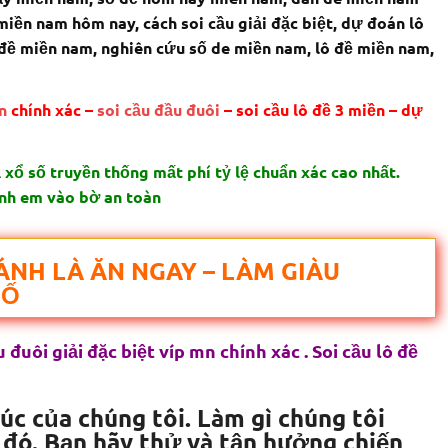
miền nam hôm nay, cách soi cầu giải đặc biệt, dự đoán lô
đề miền nam, nghiên cứu số de miền nam, lô đề miền nam,
n
chính xác –
soi cầu đầu đuôi
– soi cầu lô đề 3 miền – dự
xổ số truyền thống mất phí tỷ lệ chuẩn xác cao nhất.
nh em vào bờ an toàn
ÁNH LÀ ĂN NGAY – LÀM GIÀU
SỐ
 đuôi giải đặc biệt víp mn chính xác . Soi cầu lô đề
úc của chúng tôi. Làm gì chúng tôi
 đó. Bạn hãy thử và tận hưởng chiến