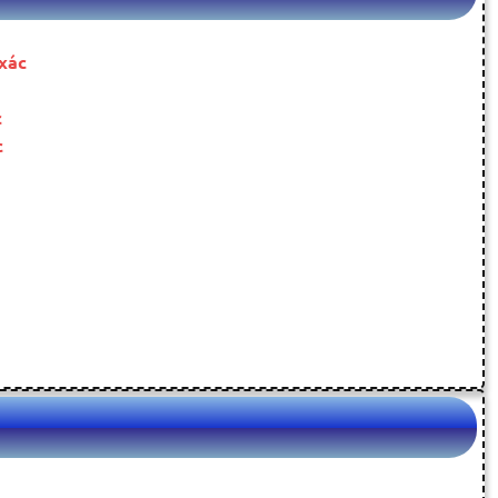
 xác
c
c