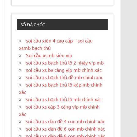
SỐ ĐÃ CHỐT
soi cầu xiên 4 cao cấp – soi cầu
xsmb bạch thủ
Soi cầu xsmb siêu víp
soi cầu xs bạch thủ lô 2 nháy víp mb
soi cầu xs ba càng víp mb chính xác
soi cầu xs bạch thủ đề mb chính xác
soi cầu xs bạch thủ lô kép mb chính
xác
soi cầu xs bạch thủ lô mb chính xác
soi cầu xs cặp 3 càng víp mb chính
xác
soi cầu xs dàn đề 4 con mb chính xác
soi cầu xs dàn đề 6 con mb chính xác
soi cầu xs dàn đề 8 con mb chính xác