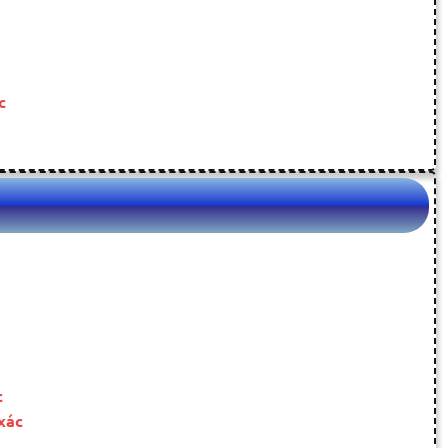
c
c
xác