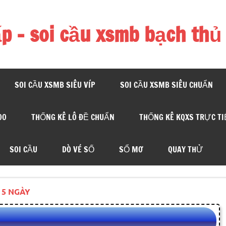
ấp – soi cầu xsmb bạch thủ
SOI CẦU XSMB SIÊU VÍP
SOI CẦU XSMB SIÊU CHUẨN
00
THỐNG KÊ LÔ ĐỀ CHUẨN
THỐNG KÊ KQXS TRỰC TI
SOI CẦU
DÒ VÉ SỐ
SỔ MƠ
QUAY THỬ
 5 NGÀY