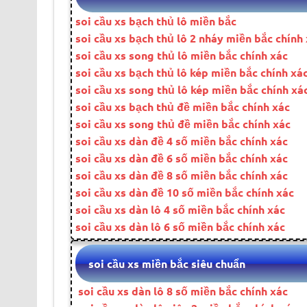
soi cầu xs bạch thủ lô miền bắc
soi cầu xs bạch thủ lô 2 nháy miền bắc chính
soi cầu xs song thủ lô miền bắc chính xác
soi cầu xs bạch thủ lô kép miền bắc chính xá
soi cầu xs song thủ lô kép miền bắc chính xá
soi cầu xs bạch thủ đề miền bắc chính xác
soi cầu xs song thủ đề miền bắc chính xác
soi cầu xs dàn đề 4 số miền bắc chính xác
soi cầu xs dàn đề 6 số miền bắc chính xác
soi cầu xs dàn đề 8 số miền bắc chính xác
soi cầu xs dàn đề 10 số miền bắc chính xác
soi cầu xs dàn lô 4 số miền bắc chính xác
soi cầu xs dàn lô 6 số miền bắc chính xác
soi cầu xs miền bắc siêu chuẩn
soi cầu xs dàn lô 8 số miền bắc chính xác