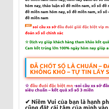
hôm nay, thảo luận số đề miền nam, xổ số đề 
đề miền nam hôm nay, số đề miền nam, xổ số 
đề miền nam
soi cầu xs sớ
đầu đuôi giải đặc biệt víp m
đoán xổ số chính xác
☆ Dịch vụ giúp khách hàng tham khảo kết quả 
Cam kết trúng lớn 100% ngày hôm nay giúp a
ĐÃ CHỐT SỐ LÀ CHUẨN – Đ
KHÔNG KHÓ – TỰ TIN LẤY 
☆
đầu đuôi đặc biệt mn
-soi cầu xs sớ đầu
siêu chuẩn – kết quả xổ số 3 miền
✔ Niềm Vui của bạn là hạnh ph
cũng đặt cái tâm của mình vào