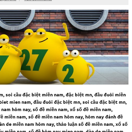
m, soi cầu đặc biệt miền nam, đặc biệt mn, đầu đuôi miền
biet mien nam, đầu đuôi đặc biệt mn, soi cầu đặc biệt mn,
ền nam hôm nay, số đề miền nam, xổ số đề miền nam,
đề miền nam, số đề miền nam hôm nay, hôm nay đánh đề
n de miền nam hôm nay, thảo luận số đề miền nam, xổ số
y miền nam, số đề hôm nay mien nam, dàn de miền nam