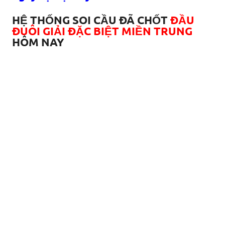
HỆ THỐNG SOI CẦU ĐÃ CHỐT
ĐẦU
ĐUÔI GIẢI ĐẶC BIỆT MIỀN TRUNG
HÔM NAY