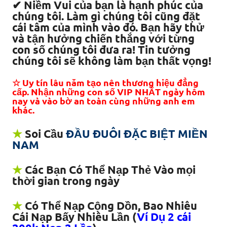
✔ Niềm Vui của bạn là hạnh phúc của
chúng tôi. Làm gì chúng tôi cũng đặt
cái tâm của mình vào đó. Bạn hãy thử
và tận hưởng chiến thắng với từng
con số chúng tôi đưa ra! Tin tưởng
chúng tôi sẽ không làm bạn thất vọng!
☆
Uy tín lâu năm tạo nên thương hiệu đẳng
cấp. Nhận những con số VIP NHẤT ngày hôm
nay và vào bờ an toàn cùng những anh em
khác.
★
Soi Cầu
ĐẦU ĐUÔI ĐẶC BIỆT MIỀN
NAM
★
Các Bạn Có Thể Nạp Thẻ Vào mọi
thời gian trong ngày
★
Có Thể Nạp Cộng Dồn, Bao Nhiêu
Cái Nạp Bấy Nhiêu Lần (
Ví
Dụ 2 cái