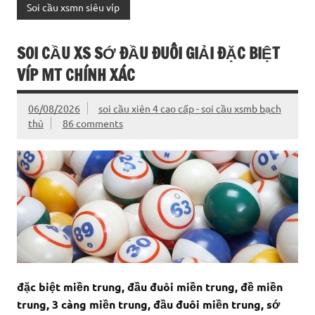
Soi cầu xsmn siêu víp
SOI CẦU XS SỚ ĐẦU ĐUÔI GIẢI ĐẶC BIỆT
VÍP MT CHÍNH XÁC
06/08/2026
soi cầu xiên 4 cao cấp - soi cầu xsmb bạch
thủ
86 comments
đặc biệt miền trung, đầu đuôi miền trung, đề miền
trung, 3 càng miền trung, đầu đuôi miền trung, sớ