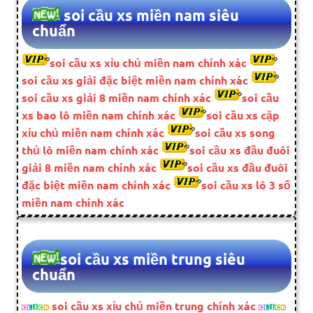
soi cầu xs miền nam siêu
chuẩn
soi cầu xs xỉu chủ miền nam chính xác
soi cầu xs giải đặc biệt miền nam chính xác
soi cầu xs giải 8 miền nam chính xác
soi cầu
xs bao lô miền nam chính xác
soi cầu xs cặp
xỉu chủ miền nam chính xác
soi cầu xs song
thủ lô miền nam chính xác
soi cầu xs đầu đuôi
giải 8 miền nam chính xác
soi cầu xs đầu đuôi
đặc biệt miền nam chính xác
soi cầu xs lô 3 số
miền nam chính xác
soi cầu xs miền trung siêu
chuẩn
soi cầu xs xỉu chủ miền trung chính xác