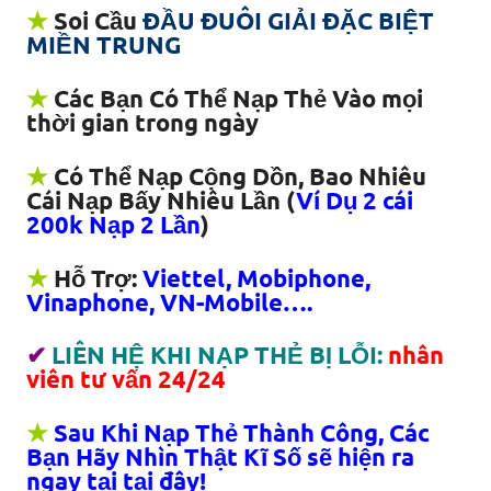
★
Soi Cầu
ĐẦU ĐUÔI GIẢI ĐẶC BIỆT
MIỀN TRUNG
★
Các Bạn Có Thể Nạp Thẻ Vào mọi
thời gian trong ngày
★
Có Thể Nạp Cộng Dồn, Bao Nhiêu
Cái Nạp Bấy Nhiêu Lần (
Ví
Dụ 2 cái
200k Nạp 2 Lần
)
★
Hỗ Trợ:
Viettel, Mobiphone,
Vinaphone, VN-Mobile….
✔
LIÊN HỆ KHI NẠP THẺ BỊ LỖI:
nhân
viên tư vấn 24/24
★
Sau Khi Nạp Thẻ Thành Công, Các
Bạn Hãy Nhìn Thật Kĩ Số sẽ hiện ra
ngay tại tại đây!