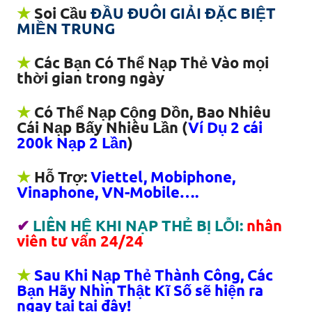
★
Soi Cầu
ĐẦU ĐUÔI GIẢI ĐẶC BIỆT
MIỀN TRUNG
★
Các Bạn Có Thể Nạp Thẻ Vào mọi
thời gian trong ngày
★
Có Thể Nạp Cộng Dồn, Bao Nhiêu
Cái Nạp Bấy Nhiêu Lần (
Ví
Dụ 2 cái
200k Nạp 2 Lần
)
★
Hỗ Trợ:
Viettel, Mobiphone,
Vinaphone, VN-Mobile….
✔
LIÊN HỆ KHI NẠP THẺ BỊ LỖI:
nhân
viên tư vấn 24/24
★
Sau Khi Nạp Thẻ Thành Công, Các
Bạn Hãy Nhìn Thật Kĩ Số sẽ hiện ra
ngay tại tại đây!