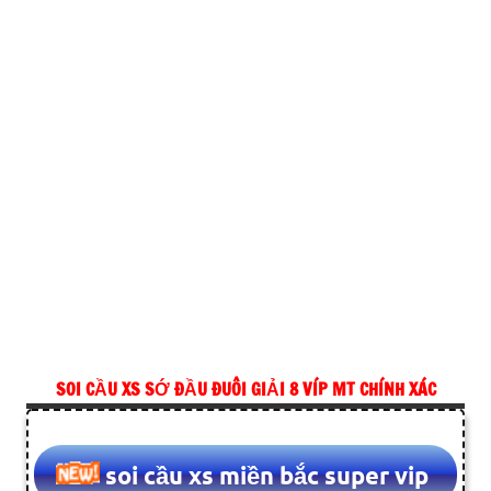
SOI CẦU XS SỚ ĐẦU ĐUÔI GIẢI 8 VÍP MT CHÍNH XÁC
soi cầu xs miền bắc super vip