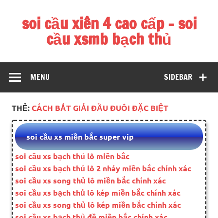
Skip
to
soi cầu xiên 4 cao cấp – soi
content
cầu xsmb bạch thủ
soi cầu xiên 4 cao cấp – soi cầu xsmb bạch thủ
MENU
SIDEBAR
THẺ:
CÁCH BẮT GIẢI ĐẦU ĐUÔI ĐẶC BIỆT
soi cầu xs miền bắc super vip
soi cầu xs bạch thủ lô miền bắc
soi cầu xs bạch thủ lô 2 nháy miền bắc chính xác
soi cầu xs song thủ lô miền bắc chính xác
soi cầu xs bạch thủ lô kép miền bắc chính xác
soi cầu xs song thủ lô kép miền bắc chính xác
soi cầu xs bạch thủ đề miền bắc chính xác