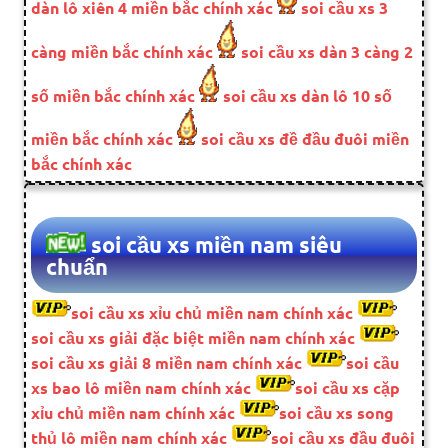
dàn lô xiên 4 miền bắc chính xác
soi cầu xs 3
càng miền bắc chính xác
soi cầu xs dàn 3 càng 2
số miền bắc chính xác
soi cầu xs dàn lô 10 số
miền bắc chính xác
soi cầu xs đề đầu đuôi miền
bắc chính xác
soi cầu xs miền nam siêu
chuẩn
soi cầu xs xỉu chủ miền nam chính xác
soi cầu xs giải đặc biệt miền nam chính xác
soi cầu xs giải 8 miền nam chính xác
soi cầu
xs bao lô miền nam chính xác
soi cầu xs cặp
xỉu chủ miền nam chính xác
soi cầu xs song
thủ lô miền nam chính xác
soi cầu xs đầu đuôi