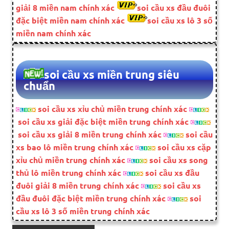
giải 8 miền nam chính xác
soi cầu xs đầu đuôi
đặc biệt miền nam chính xác
soi cầu xs lô 3 số
miền nam chính xác
soi cầu xs miền trung siêu
chuẩn
soi cầu xs xỉu chủ miền trung chính xác
soi cầu xs giải đặc biệt miền trung chính xác
soi cầu xs giải 8 miền trung chính xác
soi cầu
xs bao lô miền trung chính xác
soi cầu xs cặp
xỉu chủ miền trung chính xác
soi cầu xs song
thủ lô miền trung chính xác
soi cầu xs đầu
đuôi giải 8 miền trung chính xác
soi cầu xs
đầu đuôi đặc biệt miền trung chính xác
soi
cầu xs lô 3 số miền trung chính xác