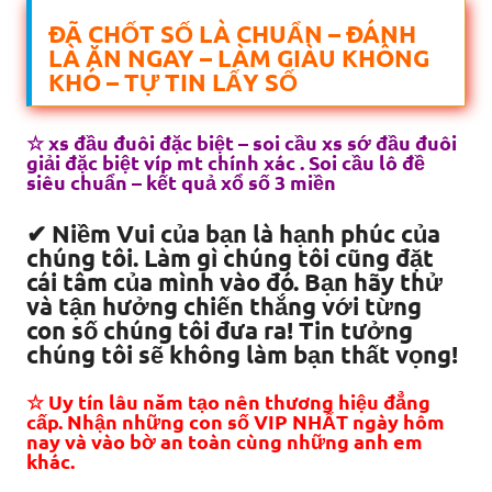
ĐÃ CHỐT SỐ LÀ CHUẨN – ĐÁNH
LÀ ĂN NGAY – LÀM GIÀU KHÔNG
KHÓ – TỰ TIN LẤY SỐ
☆ xs đầu đuôi đặc biệt – soi cầu xs sớ đầu đuôi
giải đặc biệt víp mt chính xác . Soi cầu lô đề
siêu chuẩn – kết quả xổ số 3 miền
✔ Niềm Vui của bạn là hạnh phúc của
chúng tôi. Làm gì chúng tôi cũng đặt
cái tâm của mình vào đó. Bạn hãy thử
và tận hưởng chiến thắng với từng
con số chúng tôi đưa ra! Tin tưởng
chúng tôi sẽ không làm bạn thất vọng!
☆
Uy tín lâu năm tạo nên thương hiệu đẳng
cấp. Nhận những con số VIP NHẤT ngày hôm
nay và vào bờ an toàn cùng những anh em
khác.