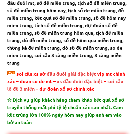
đầu đuôi mt, số đề miền trung, tịch số đề miền trung,
số đề miền trung hôm nay, tịch số de miền trung, đề
miền trung, kết quả số đề miền trung, số đề hôm nay
mien trung, tích số đề miền trung, dự đoán số đề
miền trung, số đề miền trung hôm qua, tịch đề miền
trung, dò đề miền trung, số đề hôm qua miền trung,
thống kê đề miền trung, dò số đề miền trung, so de
mien trung, soi cầu 3 càng miền trung, 3 càng miền
trung
soi cầu xs sớ
đầu đuôi giải đặc biệt
víp mt chính
xác – doan so de mt –
xs đầu đuôi đặc biệt
–
soi cầu
lô đề 3 miền
– dự đoán xổ số chính xác
☆ Dịch vụ giúp khách hàng tham khảo kết quả xổ số
truyền thống mất phí tỷ lệ chuẩn xác cao nhất. Cam
kết trúng lớn 100% ngày hôm nay giúp anh em vào
bờ an toàn