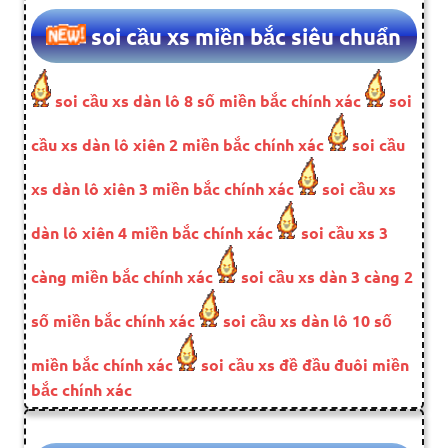
soi cầu xs miền bắc siêu chuẩn
soi cầu xs dàn lô 8 số miền bắc chính xác
soi
cầu xs dàn lô xiên 2 miền bắc chính xác
soi cầu
xs dàn lô xiên 3 miền bắc chính xác
soi cầu xs
dàn lô xiên 4 miền bắc chính xác
soi cầu xs 3
càng miền bắc chính xác
soi cầu xs dàn 3 càng 2
số miền bắc chính xác
soi cầu xs dàn lô 10 số
miền bắc chính xác
soi cầu xs đề đầu đuôi miền
bắc chính xác